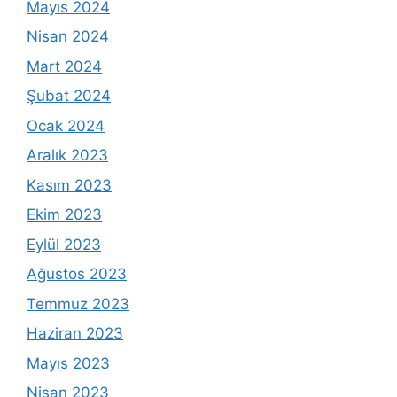
Mayıs 2024
Nisan 2024
Mart 2024
Şubat 2024
Ocak 2024
Aralık 2023
Kasım 2023
Ekim 2023
Eylül 2023
Ağustos 2023
Temmuz 2023
Haziran 2023
Mayıs 2023
Nisan 2023