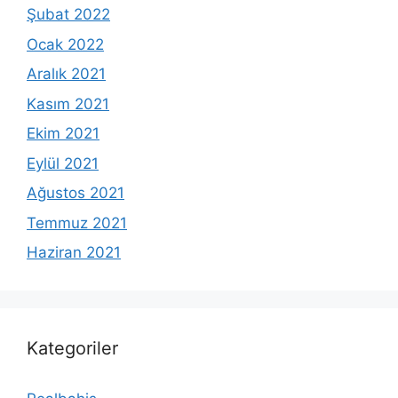
Şubat 2022
Ocak 2022
Aralık 2021
Kasım 2021
Ekim 2021
Eylül 2021
Ağustos 2021
Temmuz 2021
Haziran 2021
Kategoriler