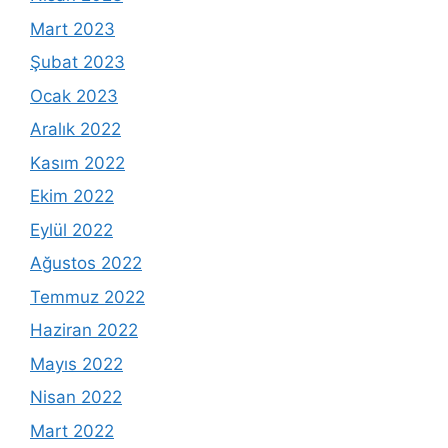
Mart 2023
Şubat 2023
Ocak 2023
Aralık 2022
Kasım 2022
Ekim 2022
Eylül 2022
Ağustos 2022
Temmuz 2022
Haziran 2022
Mayıs 2022
Nisan 2022
Mart 2022