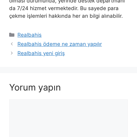
olması durumunda, yerinde destek departmanı
da 7/24 hizmet vermektedir. Bu sayede para
çekme işlemleri hakkında her an bilgi alınabilir.
Kategoriler
Realbahis
Realbahis ödeme ne zaman yapılır
Realbahis yeni giriş
Yorum yapın
Yorum