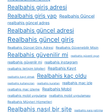
Realbahis giriş adresi
Realbahis giriş yap
Realbahis Güncel
realbahis güncel adres
Realbahis güncel adresi
Realbahis güncel giriş
Realbahis Güncel Giriş Adresi
Realbahis Güvenebilir Misin
Realbahis güvenilir mi
realbahis güvenli oyun
realbahis güvenlir mi
realbahis instagram
Realbahis Kayıt
realbahis i̇letişim bilgileri
Realbahis kaç oldu
realbahis kayıt olmak
realbahis maç izle
realbahis kullanıcıları
realbahis kuralları
Realbahis Mobil
realbahis maç izleme
realbahis mobil uygulama
realbahis mobil uygulaması
Realbahis Müşteri Hizmetleri
Realbahis nasıl bir site
realbahis para yatirma