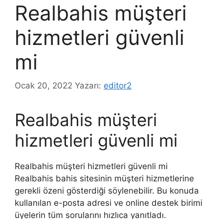
Realbahis müşteri
hizmetleri güvenli
mi
Ocak 20, 2022
Yazarı:
editor2
Realbahis müşteri
hizmetleri güvenli mi
Realbahis müşteri hizmetleri güvenli mi
Realbahis bahis sitesinin müşteri hizmetlerine
gerekli özeni gösterdiği söylenebilir. Bu konuda
kullanılan e-posta adresi ve online destek birimi
üyelerin tüm sorularını hızlıca yanıtladı.