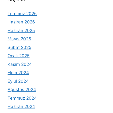
Temmuz 2026
Haziran 2026
Haziran 2025
Mayıs 2025
Şubat 2025
Ocak 2025
Kasım 2024
Ekim 2024
Eylül 2024
Ağustos 2024
Temmuz 2024
Haziran 2024