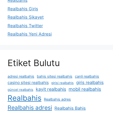
Realbahis
Realbahis Giriş
Realbahis Şikayet
Realbahis Twitter
Realbahis Yeni Adresi
Etiket Bulutu
adresi realbahis
bahis sitesi realbahis
canli realbahis
giris realbahis
casino sitesi realbahis
girisi realbahis
mobil realbahis
kayit realbahis
güncel realbahis
Realbahis
Realbahis adres
Realbahis adresi
Realbahis Bahis