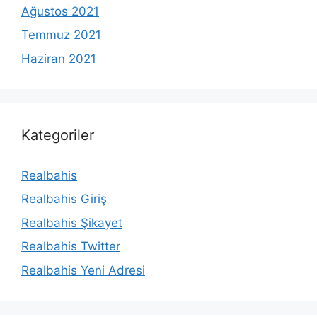
Ağustos 2021
Temmuz 2021
Haziran 2021
Kategoriler
Realbahis
Realbahis Giriş
Realbahis Şikayet
Realbahis Twitter
Realbahis Yeni Adresi