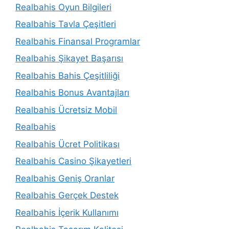
Realbahis Oyun Bilgileri
Realbahis Tavla Çeşitleri
Realbahis Finansal Programlar
Realbahis Şikayet Başarısı
Realbahis Bahis Çeşitliliği
Realbahis Bonus Avantajları
Realbahis Ücretsiz Mobil
Realbahis
Realbahis Ücret Politikası
Realbahis Casino Şikayetleri
Realbahis Geniş Oranlar
Realbahis Gerçek Destek
Realbahis İçerik Kullanımı