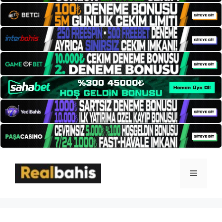
İçeriğe
atla
Menü