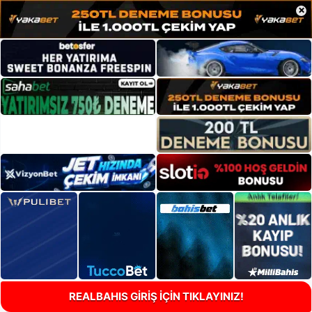
×
REALBAHIS GİRİŞ İÇİN TIKLAYINIZ!