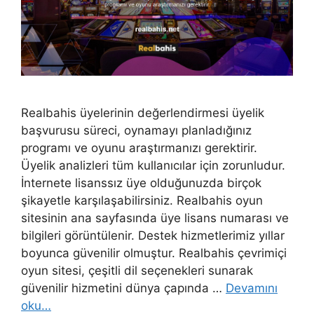
Realbahis üyelerinin değerlendirmesi üyelik
başvurusu süreci, oynamayı planladığınız
programı ve oyunu araştırmanızı gerektirir.
Üyelik analizleri tüm kullanıcılar için zorunludur.
İnternete lisanssız üye olduğunuzda birçok
şikayetle karşılaşabilirsiniz. Realbahis oyun
sitesinin ana sayfasında üye lisans numarası ve
bilgileri görüntülenir. Destek hizmetlerimiz yıllar
boyunca güvenilir olmuştur. Realbahis çevrimiçi
oyun sitesi, çeşitli dil seçenekleri sunarak
güvenilir hizmetini dünya çapında …
Devamını
oku…