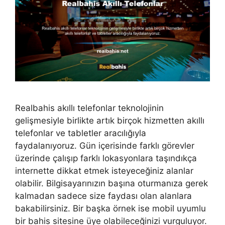
Realbahis akıllı telefonlar teknolojinin
gelişmesiyle birlikte artık birçok hizmetten akıllı
telefonlar ve tabletler aracılığıyla
faydalanıyoruz. Gün içerisinde farklı görevler
üzerinde çalışıp farklı lokasyonlara taşındıkça
internette dikkat etmek isteyeceğiniz alanlar
olabilir. Bilgisayarınızın başına oturmanıza gerek
kalmadan sadece size faydası olan alanlara
bakabilirsiniz. Bir başka örnek ise mobil uyumlu
bir bahis sitesine üye olabileceğinizi vurguluyor.