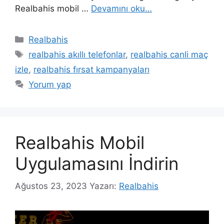
Realbahis mobil …
Devamını oku…
Kategoriler
Realbahis
Etiketler
realbahis akıllı telefonlar
,
realbahis canli maç
izle
,
realbahis fırsat kampanyaları
Yorum yap
Realbahis Mobil
Uygulamasını İndirin
Ağustos 23, 2023
Yazarı:
Realbahis