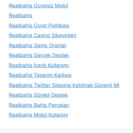
Realbahis Ücretsiz Mobil
Realbahis
Realbahis Ücret Politikası
Realbahis Casino Şikayetleri
Realbahis Geniş Oranlar
Realbahis Gerçek Destek
Realbahis İçerik Kullanımı
Realbahis Tasarım Kalitesi
Realbahis Twitter Sitesine Katılmak Güvenli Mi
Realbahis Sürekli Destek
Realbahis Bahis Parçaları
Realbahis Mobil Kullanım