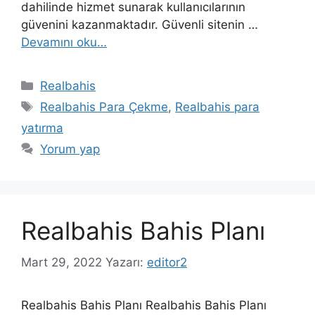
dahilinde hizmet sunarak kullanıcılarının
güvenini kazanmaktadır. Güvenli sitenin …
Devamını oku…
Kategoriler
Realbahis
Etiketler
Realbahis Para Çekme
,
Realbahis para
yatırma
Yorum yap
Realbahis Bahis Planı
Mart 29, 2022
Yazarı:
editor2
Realbahis Bahis Planı Realbahis Bahis Planı