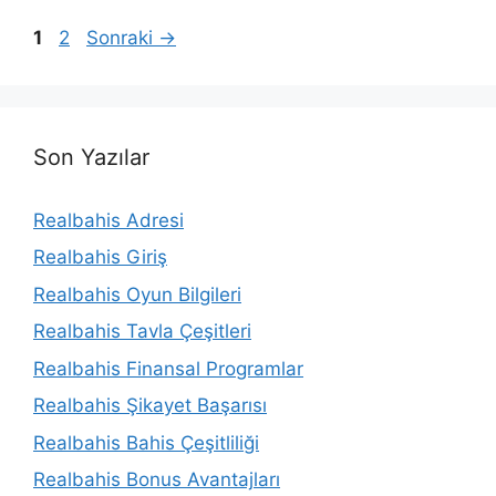
Sayfa
Sayfa
1
2
Sonraki
→
Son Yazılar
Realbahis Adresi
Realbahis Giriş
Realbahis Oyun Bilgileri
Realbahis Tavla Çeşitleri
Realbahis Finansal Programlar
Realbahis Şikayet Başarısı
Realbahis Bahis Çeşitliliği
Realbahis Bonus Avantajları