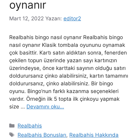
oynanır
Mart 12, 2022
Yazarı:
editor2
Realbahis bingo nasıl oynanır Realbahis bingo
nasıl oynanır Klasik tombala oyununu oynamak
çok basittir. Kartı satın aldıktan sonra, fenerden
çekilen topun üzerinde yazan sayı kartınızın
üzerindeyse, önce karttaki sayının olduğu satırı
doldurursanız çinko alabilirsiniz, kartın tamamını
doldurursanız, çinko alabilirsiniz. Bir bingo
oyunu. Bingo’nun farklı kazanma seçenekleri
vardır. Örneğin ilk 5 topta ilk çinkoyu yapmak
size …
Devamını oku…
Kategoriler
Realbahis
Etiketler
Realbahis Bonusları
,
Realbahis Hakkında