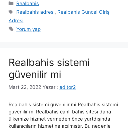
Kategoriler
Realbahis
Etiketler
Realbahis adresi
,
Realbahis Güncel Giriş
Adresi
Yorum yap
Realbahis sistemi
güvenilir mi
Mart 22, 2022
Yazarı:
editor2
Realbahis sistemi güvenilir mi Realbahis sistemi
güvenilir mi Realbahis canlı bahis sitesi daha
ülkemize hizmet vermeden önce yurtdışında
kullanıcıların hizmetine açılmıştır. Bu nedenle