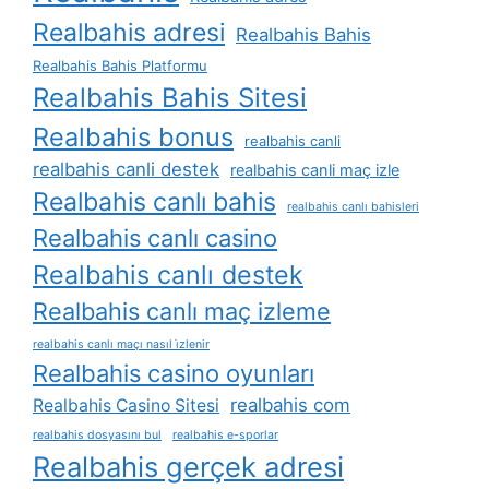
Realbahis adresi
Realbahis Bahis
Realbahis Bahis Platformu
Realbahis Bahis Sitesi
Realbahis bonus
realbahis canli
realbahis canli destek
realbahis canli maç izle
Realbahis canlı bahis
realbahis canlı bahisleri
Realbahis canlı casino
Realbahis canlı destek
Realbahis canlı maç izleme
realbahis canlı maçı nasıl i̇zlenir
Realbahis casino oyunları
realbahis com
Realbahis Casino Sitesi
realbahis dosyasını bul
realbahis e-sporlar
Realbahis gerçek adresi