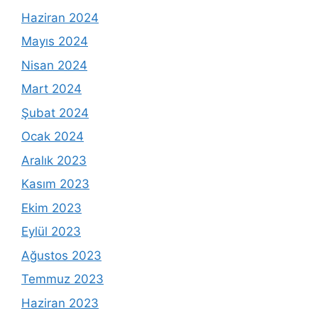
Haziran 2024
Mayıs 2024
Nisan 2024
Mart 2024
Şubat 2024
Ocak 2024
Aralık 2023
Kasım 2023
Ekim 2023
Eylül 2023
Ağustos 2023
Temmuz 2023
Haziran 2023