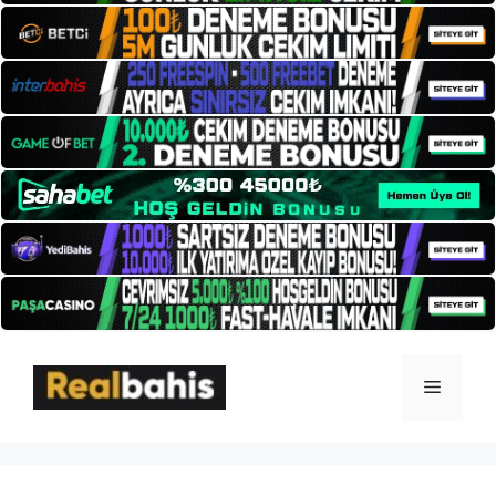
İçeriğe
atla
Menü