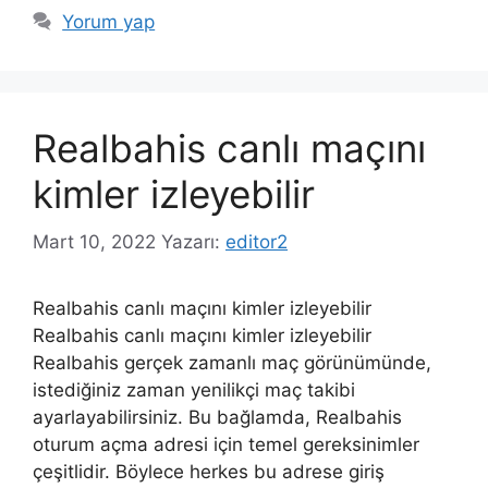
Yorum yap
Realbahis canlı maçını
kimler izleyebilir
Mart 10, 2022
Yazarı:
editor2
Realbahis canlı maçını kimler izleyebilir
Realbahis canlı maçını kimler izleyebilir
Realbahis gerçek zamanlı maç görünümünde,
istediğiniz zaman yenilikçi maç takibi
ayarlayabilirsiniz. Bu bağlamda, Realbahis
oturum açma adresi için temel gereksinimler
çeşitlidir. Böylece herkes bu adrese giriş