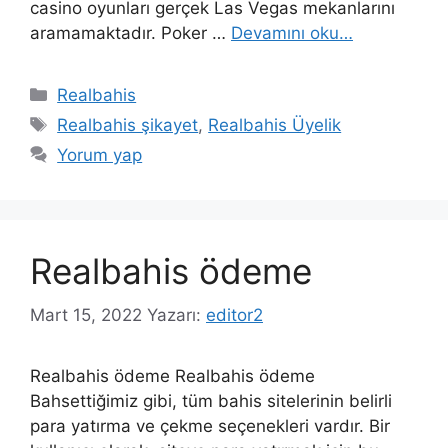
casino oyunları gerçek Las Vegas mekanlarını
aramamaktadır. Poker …
Devamını oku…
Kategoriler
Realbahis
Etiketler
Realbahis şikayet
,
Realbahis Üyelik
Yorum yap
Realbahis ödeme
Mart 15, 2022
Yazarı:
editor2
Realbahis ödeme Realbahis ödeme
Bahsettiğimiz gibi, tüm bahis sitelerinin belirli
para yatırma ve çekme seçenekleri vardır. Bir