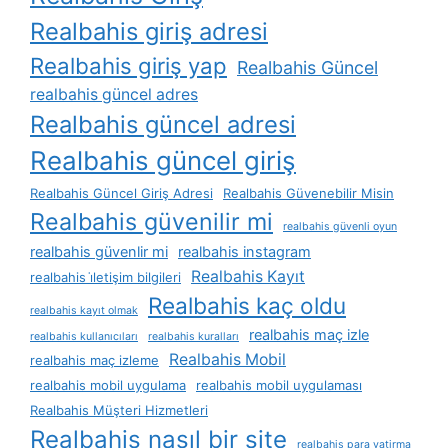
Realbahis giriş adresi
Realbahis giriş yap
Realbahis Güncel
realbahis güncel adres
Realbahis güncel adresi
Realbahis güncel giriş
Realbahis Güncel Giriş Adresi
Realbahis Güvenebilir Misin
Realbahis güvenilir mi
realbahis güvenli oyun
realbahis güvenlir mi
realbahis instagram
Realbahis Kayıt
realbahis i̇letişim bilgileri
Realbahis kaç oldu
realbahis kayıt olmak
realbahis maç izle
realbahis kullanıcıları
realbahis kuralları
Realbahis Mobil
realbahis maç izleme
realbahis mobil uygulama
realbahis mobil uygulaması
Realbahis Müşteri Hizmetleri
Realbahis nasıl bir site
realbahis para yatirma