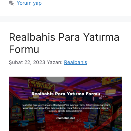
Yorum yap
Realbahis Para Yatırma
Formu
Şubat 22, 2023
Yazarı:
Realbahis