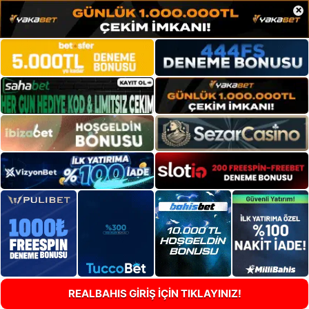
×
REALBAHIS GİRİŞ İÇİN TIKLAYINIZ!