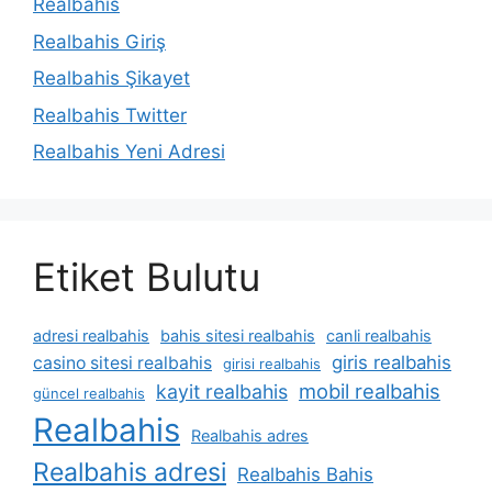
Realbahis
Realbahis Giriş
Realbahis Şikayet
Realbahis Twitter
Realbahis Yeni Adresi
Etiket Bulutu
adresi realbahis
bahis sitesi realbahis
canli realbahis
giris realbahis
casino sitesi realbahis
girisi realbahis
mobil realbahis
kayit realbahis
güncel realbahis
Realbahis
Realbahis adres
Realbahis adresi
Realbahis Bahis