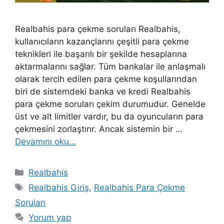
Realbahis para çekme soruları Realbahis,
kullanıcıların kazançlarını çeşitli para çekme
teknikleri ile başarılı bir şekilde hesaplarına
aktarmalarını sağlar. Tüm bankalar ile anlaşmalı
olarak tercih edilen para çekme koşullarından
biri de sistemdeki banka ve kredi Realbahis
para çekme soruları çekim durumudur. Genelde
üst ve alt limitler vardır, bu da oyuncuların para
çekmesini zorlaştırır. Ancak sistemin bir …
Devamını oku…
Kategoriler
Realbahis
Etiketler
Realbahis Giriş
,
Realbahis Para Çekme
Soruları
Yorum yap