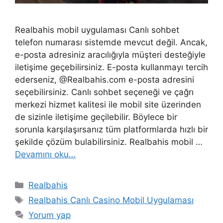
Realbahis mobil uygulaması Canlı sohbet
telefon numarası sistemde mevcut değil. Ancak,
e-posta adresiniz aracılığıyla müşteri desteğiyle
iletişime geçebilirsiniz. E-posta kullanmayı tercih
ederseniz, @Realbahis.com e-posta adresini
seçebilirsiniz. Canlı sohbet seçeneği ve çağrı
merkezi hizmet kalitesi ile mobil site üzerinden
de sizinle iletişime geçilebilir. Böylece bir
sorunla karşılaşırsanız tüm platformlarda hızlı bir
şekilde çözüm bulabilirsiniz. Realbahis mobil …
Devamını oku…
Kategoriler
Realbahis
Etiketler
Realbahis Canlı Casino Mobil Uygulaması
Yorum yap