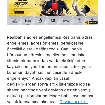
Realbahis adres engellemesi Realbahis adres
engellemesi adres önlemesi gerekçesine
öncelikli olarak değineceğiz. Canlı bahis
bürosunun adresini engellenmesi mutlaka
sitenin bir hatasından ya da eksikliğinden
kaynaklanmıyor. Tamamen ülkemizdeki yetkili
kurumun dayatması neticesinde adresler
engelleniyor. Ancak yapılan yasal
değişikliklerden sonra artık ülkemizde iddaa
siteleri haricinde yani devletin destek vermiş
olduğu platformlar haricinde bahis oynanması
yasak kapsamına alınmış …
Devamını oku…