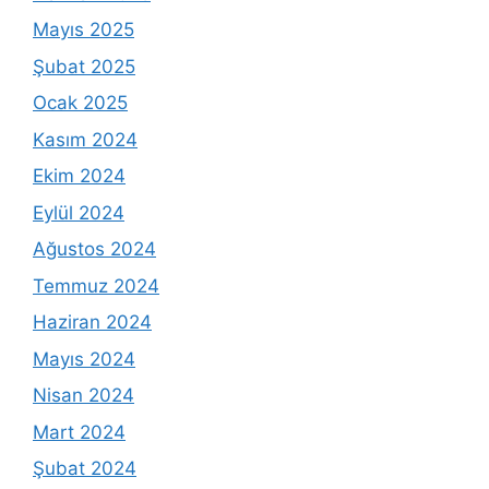
Mayıs 2025
Şubat 2025
Ocak 2025
Kasım 2024
Ekim 2024
Eylül 2024
Ağustos 2024
Temmuz 2024
Haziran 2024
Mayıs 2024
Nisan 2024
Mart 2024
Şubat 2024