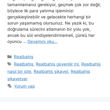
tamamlamanız gerekiyor, geçmek çok zor değil,
böylece ilk para yatırma işleminizi
gerçekleştirebilir ve gelecekte herhangi bir
sorun yaşamamış olursunuz. Ne yazık ki, bu
doğrulama sürecini atlamanın bir yolu yok,
ancak bu sizi endişelendirmemeli, çünkü her
oyuncu …
Devamını oku…
Kategoriler
Realbahis
Etiketler
Realbahis
,
Realbahis güvenilir mi
,
Realbahis
nasıl bir site
,
Realbahis şikayet
,
Realbahis
şikayetvar
Yorum yap