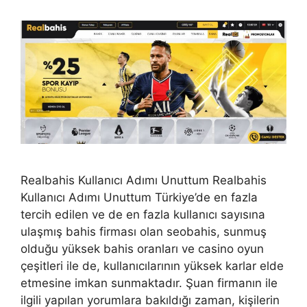
Realbahis Kullanıcı Adımı Unuttum Realbahis
Kullanıcı Adımı Unuttum Türkiye’de en fazla
tercih edilen ve de en fazla kullanıcı sayısına
ulaşmış bahis firması olan seobahis, sunmuş
olduğu yüksek bahis oranları ve casino oyun
çeşitleri ile de, kullanıcılarının yüksek karlar elde
etmesine imkan sunmaktadır. Şuan firmanın ile
ilgili yapılan yorumlara bakıldığı zaman, kişilerin