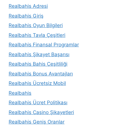
Realbahis Adresi
Realbahis Giriş
Realbahis Oyun Bilgileri
Realbahis Tavla Çeşitleri
Realbahis Finansal Programlar
Realbahis Şikayet Başarısı
Realbahis Bahis Çeşitliliği
Realbahis Bonus Avantajları
Realbahis Ücretsiz Mobil
Realbahis
Realbahis Ücret Politikası
Realbahis Casino Şikayetleri
Realbahis Geniş Oranlar