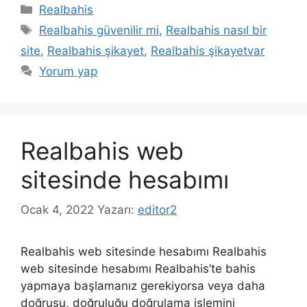
Kategoriler
Realbahis
Etiketler
Realbahis güvenilir mi
,
Realbahis nasıl bir
site
,
Realbahis şikayet
,
Realbahis şikayetvar
Yorum yap
Realbahis web
sitesinde hesabımı
Ocak 4, 2022
Yazarı:
editor2
Realbahis web sitesinde hesabımı Realbahis
web sitesinde hesabımı Realbahis’te bahis
yapmaya başlamanız gerekiyorsa veya daha
doğrusu, doğruluğu doğrulama işlemini