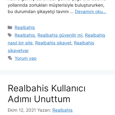
yollarında zorlukları müşterisiyle buluştururken,
bu durumdan şikayetçi tavrını …
Devamını oku…
Kategoriler
Realbahis
Etiketler
Realbahis
,
Realbahis güvenilir mi
,
Realbahis
nasıl bir site
,
Realbahis şikayet
,
Realbahis
şikayetvar
Yorum yap
Realbahis Kullanıcı
Adımı Unuttum
Ekim 12, 2021
Yazarı:
Realbahis