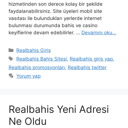
hizmetinden son derece kolay bir şekilde
faydalanabilirsiniz. Site üyeleri mobil site
vasıtası ile bulundukları yerlerde internet
bulunması durumunda bahis ve casino
keyiflerine devam edebilirler. …
Devamını oku…
Kategoriler
Realbahis Giriş
Etiketler
Realbahis Bahis Sitesi
,
Realbahis giriş yap
,
Realbahis promosyonları
,
Realbahis twitter
Yorum yap
Realbahis Yeni Adresi
Ne Oldu