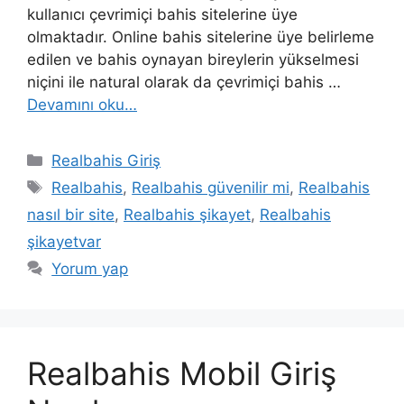
kullanıcı çevrimiçi bahis sitelerine üye
olmaktadır. Online bahis sitelerine üye belirleme
edilen ve bahis oynayan bireylerin yükselmesi
niçini ile natural olarak da çevrimiçi bahis …
Devamını oku…
Kategoriler
Realbahis Giriş
Etiketler
Realbahis
,
Realbahis güvenilir mi
,
Realbahis
nasıl bir site
,
Realbahis şikayet
,
Realbahis
şikayetvar
Yorum yap
Realbahis Mobil Giriş