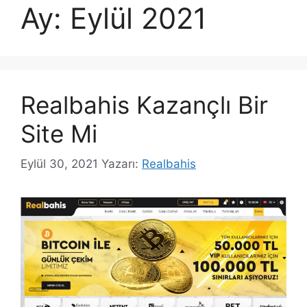
Ay:
Eylül 2021
Realbahis Kazançlı Bir
Site Mi
Eylül 30, 2021
Yazarı:
Realbahis