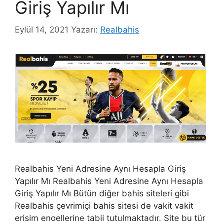
Giriş Yapılır Mı
Eylül 14, 2021
Yazarı:
Realbahis
Realbahis Yeni Adresine Aynı Hesapla Giriş
Yapılır Mı Realbahis Yeni Adresine Aynı Hesapla
Giriş Yapılır Mı Bütün diğer bahis siteleri gibi
Realbahis çevrimiçi bahis sitesi de vakit vakit
erişim engellerine tabii tutulmaktadır. Site bu tür