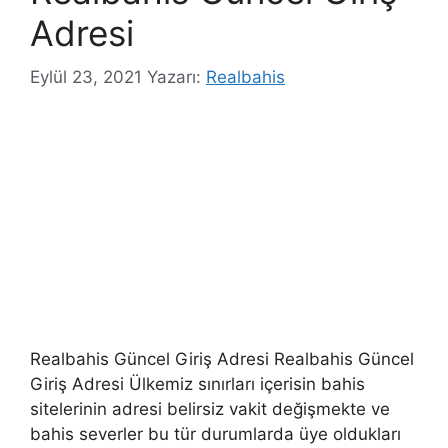
Adresi
Eylül 23, 2021
Yazarı:
Realbahis
Realbahis Güncel Giriş Adresi Realbahis Güncel
Giriş Adresi Ülkemiz sınırları içerisin bahis
sitelerinin adresi belirsiz vakit değişmekte ve
bahis severler bu tür durumlarda üye oldukları