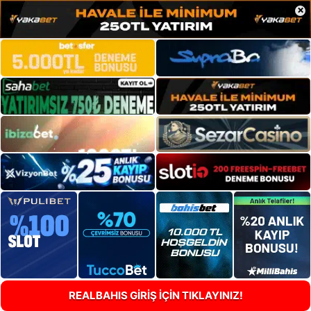
×
REALBAHIS GİRİŞ İÇİN TIKLAYINIZ!