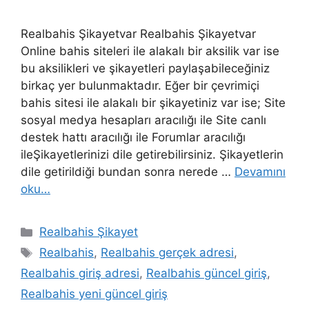
Realbahis Şikayetvar Realbahis Şikayetvar
Online bahis siteleri ile alakalı bir aksilik var ise
bu aksilikleri ve şikayetleri paylaşabileceğiniz
birkaç yer bulunmaktadır. Eğer bir çevrimiçi
bahis sitesi ile alakalı bir şikayetiniz var ise; Site
sosyal medya hesapları aracılığı ile Site canlı
destek hattı aracılığı ile Forumlar aracılığı
ileŞikayetlerinizi dile getirebilirsiniz. Şikayetlerin
dile getirildiği bundan sonra nerede …
Devamını
oku…
Kategoriler
Realbahis Şikayet
Etiketler
Realbahis
,
Realbahis gerçek adresi
,
Realbahis giriş adresi
,
Realbahis güncel giriş
,
Realbahis yeni güncel giriş