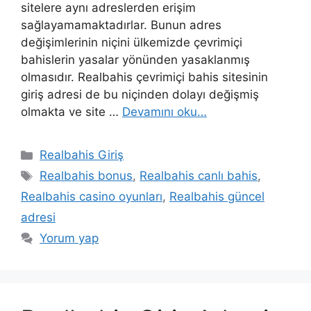
sitelere aynı adreslerden erişim
sağlayamamaktadırlar. Bunun adres
değişimlerinin niçini ülkemizde çevrimiçi
bahislerin yasalar yönünden yasaklanmış
olmasıdır. Realbahis çevrimiçi bahis sitesinin
giriş adresi de bu niçinden dolayı değişmiş
olmakta ve site …
Devamını oku…
Kategoriler
Realbahis Giriş
Etiketler
Realbahis bonus
,
Realbahis canlı bahis
,
Realbahis casino oyunları
,
Realbahis güncel
adresi
Yorum yap