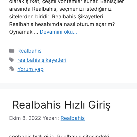
olarak şirket, çeşitli yöntemler sunar. Bahisçiler
arasında Realbahis, seçmenizi istediğimiz
sitelerden biridir. Realbahis Şikayetleri
Realbahis hesabımda nasıl oturum açarım?
Oynamak …
Devamını oku…
Kategoriler
Realbahis
Etiketler
realbahis şikayetleri
Yorum yap
Realbahis Hızlı Giriş
Ekim 8, 2022
Yazarı:
Realbahis
seobahis hızlı giriş Realbahis sitesindeki