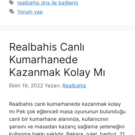
Etiketler
realbahis dns ile bağlantı
Yorum yap
Realbahis Canlı
Kumarhanede
Kazanmak Kolay Mı
Ekim 19, 2022
Yazarı:
Realbahis
Realbahis canlı kumarhanede kazanmak kolay
mı Pek çok eğlenceli masa oyununun bulunduğu
canlı bir kumarhane alanında, kullanıcının
şansını ve masadan kazanç sağlama yeteneğini
kullanma hakkı saklıdır. Bakara, rulet, barbut, 21