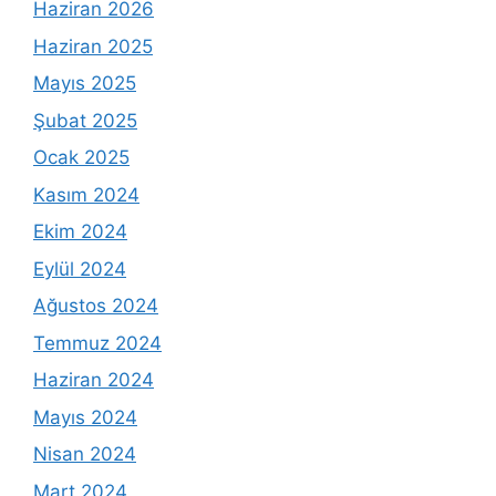
Haziran 2026
Haziran 2025
Mayıs 2025
Şubat 2025
Ocak 2025
Kasım 2024
Ekim 2024
Eylül 2024
Ağustos 2024
Temmuz 2024
Haziran 2024
Mayıs 2024
Nisan 2024
Mart 2024