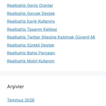
Realbahis Geniş Oranlar
Realbahis Gerçek Destek
Realbahis İçerik Kullanımı
Realbahis Tasarım Kalitesi
Realbahis Twitter Sitesine Katılmak Güvenli Mi
Realbahis Sürekli Destek
Realbahis Bahis Parçaları
Realbahis Mobil Kullanım
Arşivler
Temmuz 2026