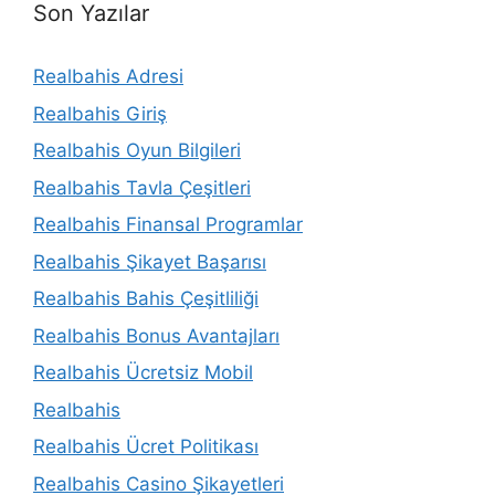
Son Yazılar
Realbahis Adresi
Realbahis Giriş
Realbahis Oyun Bilgileri
Realbahis Tavla Çeşitleri
Realbahis Finansal Programlar
Realbahis Şikayet Başarısı
Realbahis Bahis Çeşitliliği
Realbahis Bonus Avantajları
Realbahis Ücretsiz Mobil
Realbahis
Realbahis Ücret Politikası
Realbahis Casino Şikayetleri