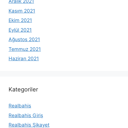
Aralık 2021
Kasım 2021
Ekim 2021
Eylül 2021
Ağustos 2021
Temmuz 2021
Haziran 2021
Kategoriler
Realbahis
Realbahis Giriş
Realbahis Şikayet