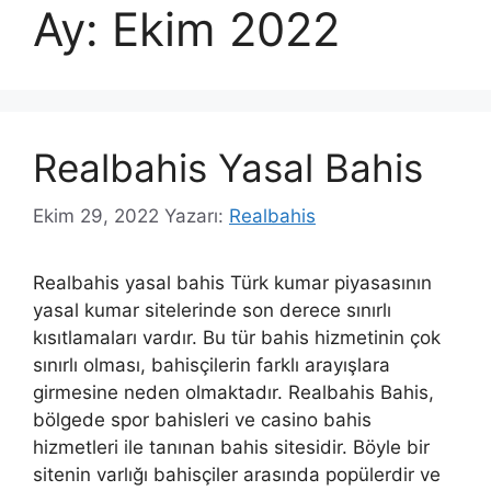
Ay:
Ekim 2022
Realbahis Yasal Bahis
Ekim 29, 2022
Yazarı:
Realbahis
Realbahis yasal bahis Türk kumar piyasasının
yasal kumar sitelerinde son derece sınırlı
kısıtlamaları vardır. Bu tür bahis hizmetinin çok
sınırlı olması, bahisçilerin farklı arayışlara
girmesine neden olmaktadır. Realbahis Bahis,
bölgede spor bahisleri ve casino bahis
hizmetleri ile tanınan bahis sitesidir. Böyle bir
sitenin varlığı bahisçiler arasında popülerdir ve