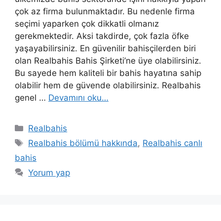
çok az firma bulunmaktadır. Bu nedenle firma
seçimi yaparken çok dikkatli olmanız
gerekmektedir. Aksi takdirde, çok fazla öfke
yaşayabilirsiniz. En güvenilir bahisçilerden biri
olan Realbahis Bahis Şirketi’ne üye olabilirsiniz.
Bu sayede hem kaliteli bir bahis hayatına sahip
olabilir hem de güvende olabilirsiniz. Realbahis
genel …
Devamını oku…
Kategoriler
Realbahis
Etiketler
Realbahis bölümü hakkında
,
Realbahis canlı
bahis
Yorum yap