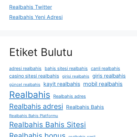
Realbahis Twitter
Realbahis Yeni Adresi
Etiket Bulutu
adresi realbahis
bahis sitesi realbahis
canli realbahis
giris realbahis
casino sitesi realbahis
girisi realbahis
mobil realbahis
kayit realbahis
güncel realbahis
Realbahis
Realbahis adres
Realbahis adresi
Realbahis Bahis
Realbahis Bahis Platformu
Realbahis Bahis Sitesi
Realbahis bonus
realbahis canli