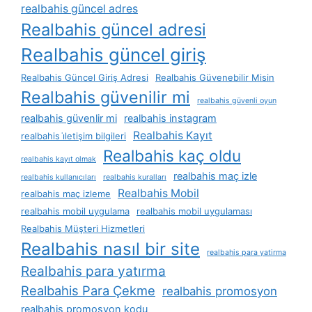
realbahis güncel adres
Realbahis güncel adresi
Realbahis güncel giriş
Realbahis Güncel Giriş Adresi
Realbahis Güvenebilir Misin
Realbahis güvenilir mi
realbahis güvenli oyun
realbahis güvenlir mi
realbahis instagram
Realbahis Kayıt
realbahis i̇letişim bilgileri
Realbahis kaç oldu
realbahis kayıt olmak
realbahis maç izle
realbahis kullanıcıları
realbahis kuralları
Realbahis Mobil
realbahis maç izleme
realbahis mobil uygulama
realbahis mobil uygulaması
Realbahis Müşteri Hizmetleri
Realbahis nasıl bir site
realbahis para yatirma
Realbahis para yatırma
Realbahis Para Çekme
realbahis promosyon
realbahis promosyon kodu