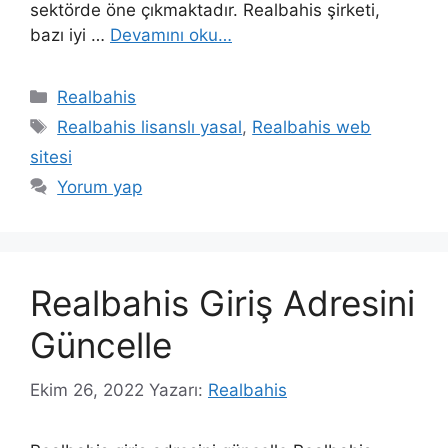
sektörde öne çıkmaktadır. Realbahis şirketi,
bazı iyi …
Devamını oku…
Kategoriler
Realbahis
Etiketler
Realbahis lisanslı yasal
,
Realbahis web
sitesi
Yorum yap
Realbahis Giriş Adresini
Güncelle
Ekim 26, 2022
Yazarı:
Realbahis