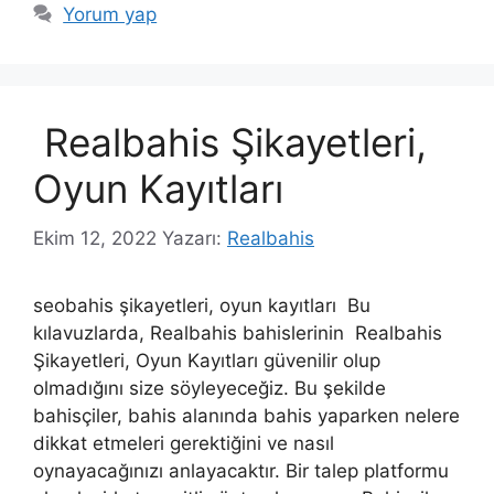
Yorum yap
Realbahis Şikayetleri,
Oyun Kayıtları
Ekim 12, 2022
Yazarı:
Realbahis
seobahis şikayetleri, oyun kayıtları Bu
kılavuzlarda, Realbahis bahislerinin Realbahis
Şikayetleri, Oyun Kayıtları güvenilir olup
olmadığını size söyleyeceğiz. Bu şekilde
bahisçiler, bahis alanında bahis yaparken nelere
dikkat etmeleri gerektiğini ve nasıl
oynayacağınızı anlayacaktır. Bir talep platformu