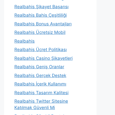
Realbahis Şikayet Başarısı
Realbahis Bahis Çeşitliliği
Realbahis Bonus Avantajları
Realbahis Ücretsiz Mobil
Realbahis
Realbahis Ücret Politikası
Realbahis Casino Şikayetleri
Realbahis Geniş Oranlar
Realbahis Gerçek Destek
Realbahis İçerik Kullanımı
Realbahis Tasarım Kalitesi
Realbahis Twitter Sitesine
Katılmak Güvenli Mi