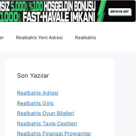
er
Realbahis Yeni Adresi
Realbahis
Son Yazılar
Realbahis Adresi
Realbahis Giriş
Realbahis Oyun Bilgileri
Realbahis Tavla Çeşitleri
Realbahis Finansal Programlar