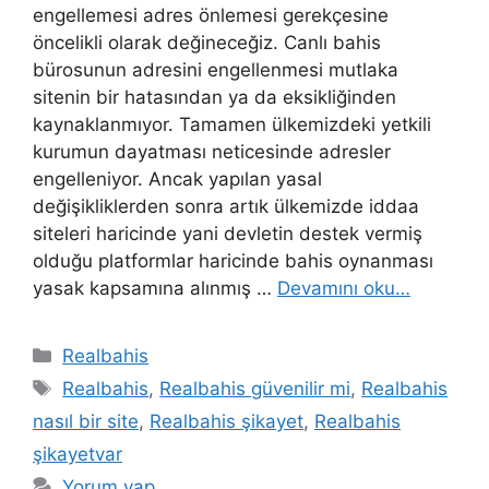
engellemesi adres önlemesi gerekçesine
öncelikli olarak değineceğiz. Canlı bahis
bürosunun adresini engellenmesi mutlaka
sitenin bir hatasından ya da eksikliğinden
kaynaklanmıyor. Tamamen ülkemizdeki yetkili
kurumun dayatması neticesinde adresler
engelleniyor. Ancak yapılan yasal
değişikliklerden sonra artık ülkemizde iddaa
siteleri haricinde yani devletin destek vermiş
olduğu platformlar haricinde bahis oynanması
yasak kapsamına alınmış …
Devamını oku…
Kategoriler
Realbahis
Etiketler
Realbahis
,
Realbahis güvenilir mi
,
Realbahis
nasıl bir site
,
Realbahis şikayet
,
Realbahis
şikayetvar
Yorum yap