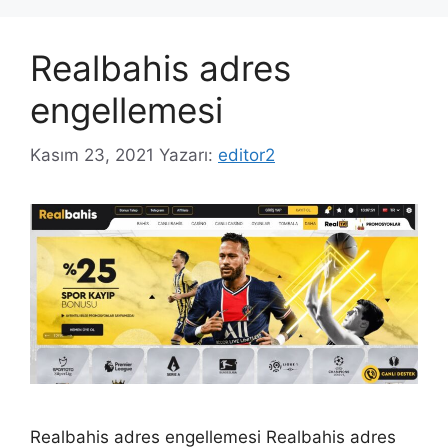
Realbahis adres
engellemesi
Kasım 23, 2021
Yazarı:
editor2
Realbahis adres engellemesi Realbahis adres