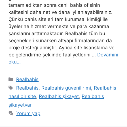
tamamladıktan sonra canlı bahis ofisinin
kalitesini daha net ve daha iyi anlayabilirsiniz.
Çünkü bahis siteleri tam kurumsal kimliği ile
üyelerine hizmet vermekte ve para kazanma
şanslarını arttırmaktadır. Realbahis tüm bu
seçenekleri sunarken altyapı firmalarından da
proje desteği almıştır. Ayrıca site lisanslama ve
belgelendirme şeklinde faaliyetlerini …
Devamını
oku…
Kategoriler
Realbahis
Etiketler
Realbahis
,
Realbahis güvenilir mi
,
Realbahis
nasıl bir site
,
Realbahis şikayet
,
Realbahis
şikayetvar
Yorum yap