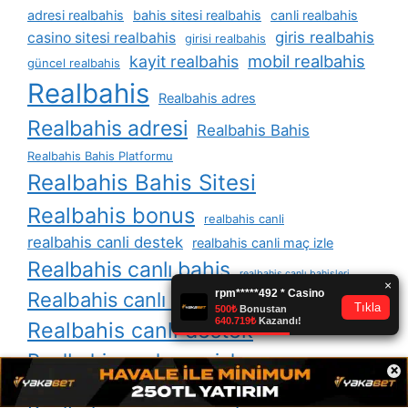
adresi realbahis
bahis sitesi realbahis
canli realbahis
giris realbahis
casino sitesi realbahis
girisi realbahis
mobil realbahis
kayit realbahis
güncel realbahis
Realbahis
Realbahis adres
Realbahis adresi
Realbahis Bahis
Realbahis Bahis Platformu
Realbahis Bahis Sitesi
Realbahis bonus
realbahis canli
realbahis canli destek
realbahis canli maç izle
Realbahis canlı bahis
realbahis canlı bahisleri
Realbahis canlı casino
Realbahis canlı destek
Realbahis canlı maç izleme
×
realbahis canlı maçı nasıl i̇zlenir