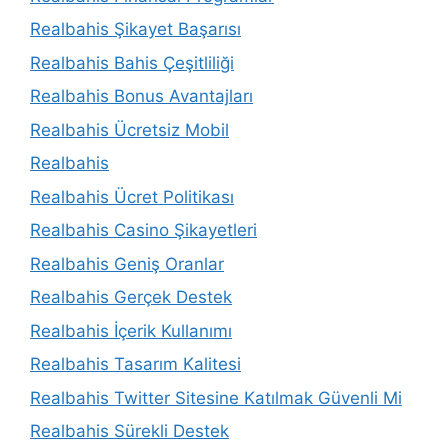
Realbahis Şikayet Başarısı
Realbahis Bahis Çeşitliliği
Realbahis Bonus Avantajları
Realbahis Ücretsiz Mobil
Realbahis
Realbahis Ücret Politikası
Realbahis Casino Şikayetleri
Realbahis Geniş Oranlar
Realbahis Gerçek Destek
Realbahis İçerik Kullanımı
Realbahis Tasarım Kalitesi
Realbahis Twitter Sitesine Katılmak Güvenli Mi
Realbahis Sürekli Destek