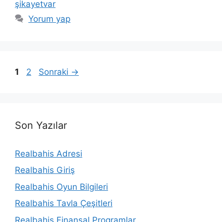
şikayetvar
Yorum yap
Sayfa
Sayfa
1
2
Sonraki
→
Son Yazılar
Realbahis Adresi
Realbahis Giriş
Realbahis Oyun Bilgileri
Realbahis Tavla Çeşitleri
Realbahis Finansal Programlar