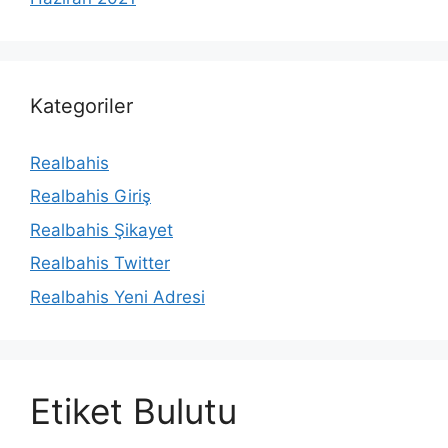
Kategoriler
Realbahis
Realbahis Giriş
Realbahis Şikayet
Realbahis Twitter
Realbahis Yeni Adresi
Etiket Bulutu