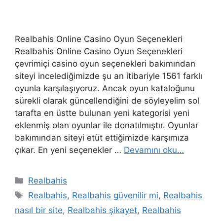
Realbahis Online Casino Oyun Seçenekleri
Realbahis Online Casino Oyun Seçenekleri
çevrimiçi casino oyun seçenekleri bakımından
siteyi incelediğimizde şu an itibariyle 1561 farklı
oyunla karşılaşıyoruz. Ancak oyun kataloğunu
sürekli olarak güncellendiğini de söyleyelim sol
tarafta en üstte bulunan yeni kategorisi yeni
eklenmiş olan oyunlar ile donatılmıştır. Oyunlar
bakımından siteyi etüt ettiğimizde karşımıza
çıkar. En yeni seçenekler …
Devamını oku…
Kategoriler
Realbahis
Etiketler
Realbahis
,
Realbahis güvenilir mi
,
Realbahis
nasıl bir site
,
Realbahis şikayet
,
Realbahis