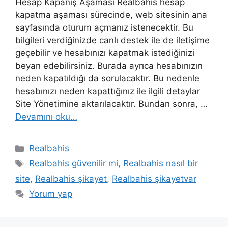
Hesap Kapanış Aşaması Realbahis hesap
kapatma aşaması sürecinde, web sitesinin ana
sayfasında oturum açmanız istenecektir. Bu
bilgileri verdiğinizde canlı destek ile de iletişime
geçebilir ve hesabınızı kapatmak istediğinizi
beyan edebilirsiniz. Burada ayrıca hesabınızın
neden kapatıldığı da sorulacaktır. Bu nedenle
hesabınızı neden kapattığınız ile ilgili detaylar
Site Yönetimine aktarılacaktır. Bundan sonra, …
Devamını oku…
Kategoriler
Realbahis
Etiketler
Realbahis güvenilir mi
,
Realbahis nasıl bir
site
,
Realbahis şikayet
,
Realbahis şikayetvar
Yorum yap