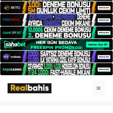
İçeriğe
atla
Menü