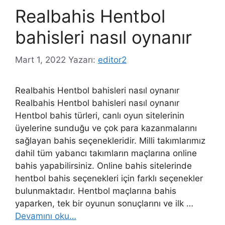
Realbahis Hentbol
bahisleri nasıl oynanır
Mart 1, 2022
Yazarı:
editor2
Realbahis Hentbol bahisleri nasıl oynanır
Realbahis Hentbol bahisleri nasıl oynanır
Hentbol bahis türleri, canlı oyun sitelerinin
üyelerine sunduğu ve çok para kazanmalarını
sağlayan bahis seçenekleridir. Milli takımlarımız
dahil tüm yabancı takımların maçlarına online
bahis yapabilirsiniz. Online bahis sitelerinde
hentbol bahis seçenekleri için farklı seçenekler
bulunmaktadır. Hentbol maçlarına bahis
yaparken, tek bir oyunun sonuçlarını ve ilk …
Devamını oku…