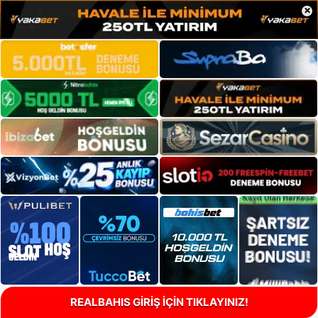
×
REALBAHIS GİRİŞ İÇİN TIKLAYINIZ!