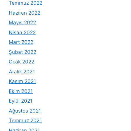
Temmuz 2022
Haziran 2022
Mayıs 2022
Nisan 2022
Mart 2022
Şubat 2022
Ocak 2022
Aralık 2021
Kasım 2021
Ekim 2021
Eylül 2021
Ağustos 2021
Temmuz 2021
Haziran 2021