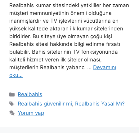
Realbahis kumar sitesindeki yetkililer her zaman
müşteri memnuniyetinin önemli olduğuna
inanmışlardır ve TV işlevlerini vücutlarına en
yüksek kalitede aktaran ilk kumar sitelerinden
biridirler. Bu siteye üye olmayan çoğu kişi
Realbahis sitesi hakkında bilgi edinme fırsatı
bulabilir. Bahis sitelerinin TV fonksiyonunda
kaliteli hizmet veren ilk siteler olması,
müşterilerin Realbahis yabancı …
Devamını
oku…
Kategoriler
Realbahis
Etiketler
Realbahis güvenilir mi
,
Realbahis Yasal Mı?
Yorum yap