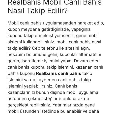
Realbahis Mobil Canlı Bahis
Nasıl Takip Edilir?
Mobil canlı bahis uygulamasından hareket edip,
kupon meydana getirdiğinizde, yaptığınız
kuponu takip etmek istiyor iseniz, gene mobil
sistemi kullanabilirsiniz. mobil canlı bahis nasıl
takip edilir? Cep telefonu ile sitesini açın,
hesabım bölümüne gelin, kuponlar alternatifini
görün, işaretleme işlemini yapın. Devam eden
canlı bahis kuponu takip işlemini, kazanan canlı
bahis kuponu
Realbahis canlı bahis
takip
işlemini ya da kaybeden canlı bahis takip
işlemini yapılabilirsiniz. Canlı bahis
kazançlarınızı bunun dışında mobil uygulama
üstünden çekme isteğinde bulunarak da
gerçekleştirebilirsiniz. Yatırımlarınızda gene
mobil üstünden isteğinde bulanabilir ve daha