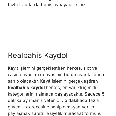
fazla tutarlarda bahis oynayabilirsiniz.
Realbahis Kaydol
Kayıt işlemini gerçekleştiren herkes, slot ve
casino oyunları dünyasının bütün avantajlarına
sahip olacaktır. Kayıt işlemini gerçekleştiren
Realbahis kaydol
herkes, en varlıklı içerikli
kategorilerinin almaya başlayacaktır. Sadece 5
dakika ayırmanız yeterlidir. 5 dakikada fazla
güvenlik derecesine sahip olmayan verileri
paylaşmak sureti ile üyelik müracaat formunu