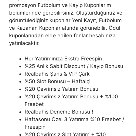
promosyon Futbolum ve Kayıp Kuponlarım
bölümlerinde görebilirsiniz. Oluşturduğunuz ve
görüntülediğiniz kuponlar Yeni Kayıt, Futbolum
ve Kazanan Kuponlar altında görünebilir. Ödül
kuponlarından elde edilen fonlar hesabınıza
yatırılacaktır.
Her Yatırımınıza Ekstra Freespin
%25 Anlık Sabit Discount / Kayıp Bonusu
Realbahis Şans & VIP Çark
%50 Slot Bonusu – Haftaiçi
%20 Çevrimsiz Yatırım Bonusu
%20 Çevrimsiz Yatırım Bonusu + %100
Freebet
Realbahis Deneme Bonusu !
Haftasonu Özel 3 Yatırıma %10 Freebet /
Freespin
%20 Çevrimsiz Slot Yatırım + %10