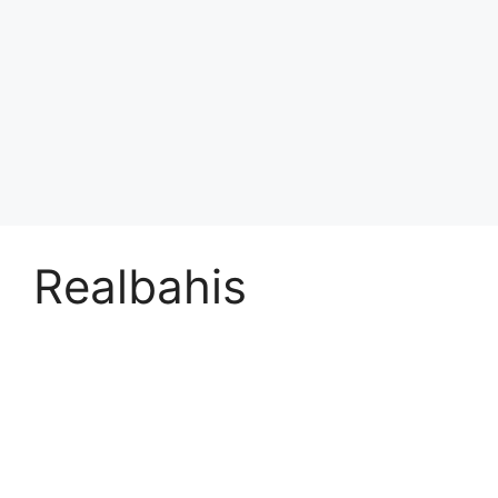
Realbahis