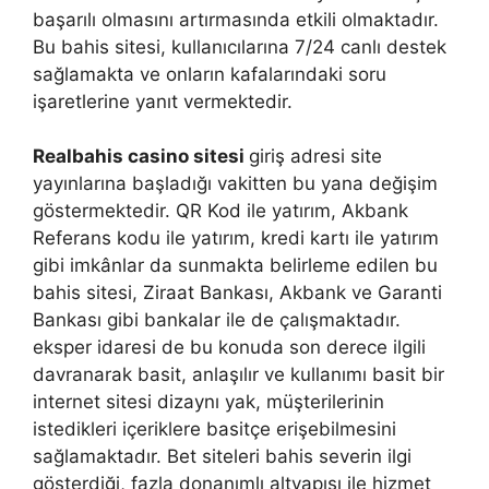
başarılı olmasını artırmasında etkili olmaktadır.
Bu bahis sitesi, kullanıcılarına 7/24 canlı destek
sağlamakta ve onların kafalarındaki soru
işaretlerine yanıt vermektedir.
Realbahis casino sitesi
giriş adresi site
yayınlarına başladığı vakitten bu yana değişim
göstermektedir. QR Kod ile yatırım, Akbank
Referans kodu ile yatırım, kredi kartı ile yatırım
gibi imkânlar da sunmakta belirleme edilen bu
bahis sitesi, Ziraat Bankası, Akbank ve Garanti
Bankası gibi bankalar ile de çalışmaktadır.
eksper idaresi de bu konuda son derece ilgili
davranarak basit, anlaşılır ve kullanımı basit bir
internet sitesi dizaynı yak, müşterilerinin
istedikleri içeriklere basitçe erişebilmesini
sağlamaktadır. Bet siteleri bahis severin ilgi
gösterdiği, fazla donanımlı altyapısı ile hizmet