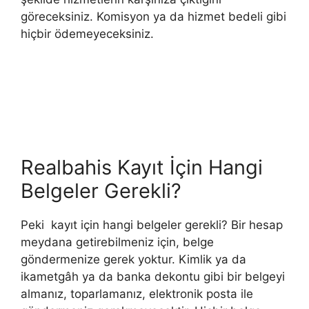
göreceksiniz. Komisyon ya da hizmet bedeli gibi
hiçbir ödemeyeceksiniz.
Realbahis Kayıt İçin Hangi
Belgeler Gerekli?
Peki kayıt için hangi belgeler gerekli? Bir hesap
meydana getirebilmeniz için, belge
göndermenize gerek yoktur. Kimlik ya da
ikametgâh ya da banka dekontu gibi bir belgeyi
almanız, toparlamanız, elektronik posta ile