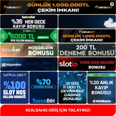
×
REALBAHIS GİRİŞ İÇİN TIKLAYINIZ!