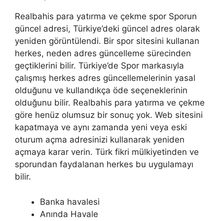
Realbahis para yatırma ve çekme spor Sporun
güncel adresi, Türkiye’deki güncel adres olarak
yeniden görüntülendi. Bir spor sitesini kullanan
herkes, neden adres güncelleme sürecinden
geçtiklerini bilir. Türkiye’de Spor markasıyla
çalışmış herkes adres güncellemelerinin yasal
olduğunu ve kullandıkça öde seçeneklerinin
olduğunu bilir. Realbahis para yatırma ve çekme
göre henüz olumsuz bir sonuç yok. Web sitesini
kapatmaya ve aynı zamanda yeni veya eski
oturum açma adresinizi kullanarak yeniden
açmaya karar verin. Türk fikri mülkiyetinden ve
sporundan faydalanan herkes bu uygulamayı
bilir.
Banka havalesi
Anında Havale