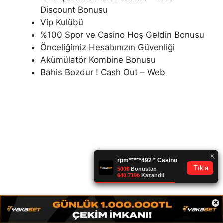
Discount Bonusu
Vip Kulübü
%100 Spor ve Casino Hoş Geldin Bonusu
Önceliğimiz Hesabınızın Güvenliği
Akümülatör Kombine Bonusu
Bahis Bozdur ! Cash Out – Web
×