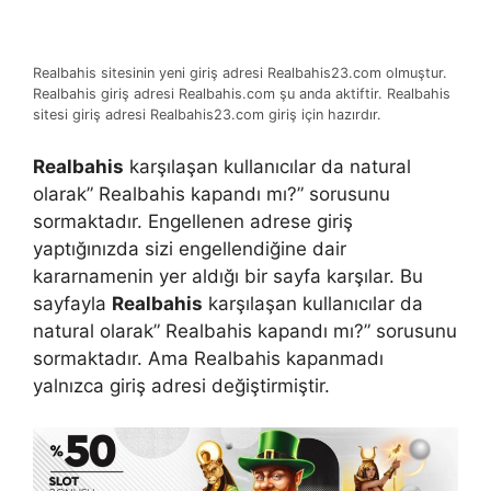
Realbahis sitesinin yeni giriş adresi Realbahis23.com olmuştur.
Realbahis giriş adresi Realbahis.com şu anda aktiftir. Realbahis
sitesi giriş adresi Realbahis23.com giriş için hazırdır.
Realbahis
karşılaşan kullanıcılar da natural
olarak” Realbahis kapandı mı?” sorusunu
sormaktadır. Engellenen adrese giriş
yaptığınızda sizi engellendiğine dair
kararnamenin yer aldığı bir sayfa karşılar. Bu
sayfayla
Realbahis
karşılaşan kullanıcılar da
natural olarak” Realbahis kapandı mı?” sorusunu
sormaktadır. Ama Realbahis kapanmadı
yalnızca giriş adresi değiştirmiştir.