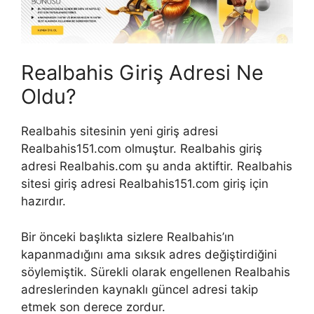
Realbahis Giriş Adresi Ne
Oldu?
Realbahis sitesinin yeni giriş adresi
Realbahis151.com olmuştur. Realbahis giriş
adresi Realbahis.com şu anda aktiftir. Realbahis
sitesi giriş adresi Realbahis151.com giriş için
hazırdır.
Bir önceki başlıkta sizlere Realbahis’ın
kapanmadığını ama sıksık adres değiştirdiğini
söylemiştik. Sürekli olarak engellenen Realbahis
adreslerinden kaynaklı güncel adresi takip
etmek son derece zordur.