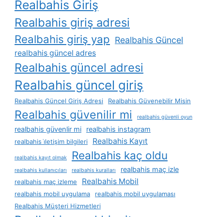
Realbahis Giriş
Realbahis giriş adresi
Realbahis giriş yap
Realbahis Güncel
realbahis güncel adres
Realbahis güncel adresi
Realbahis güncel giriş
Realbahis Güncel Giriş Adresi
Realbahis Güvenebilir Misin
Realbahis güvenilir mi
realbahis güvenli oyun
realbahis güvenlir mi
realbahis instagram
Realbahis Kayıt
realbahis i̇letişim bilgileri
Realbahis kaç oldu
realbahis kayıt olmak
realbahis maç izle
realbahis kullanıcıları
realbahis kuralları
Realbahis Mobil
realbahis maç izleme
realbahis mobil uygulama
realbahis mobil uygulaması
Realbahis Müşteri Hizmetleri