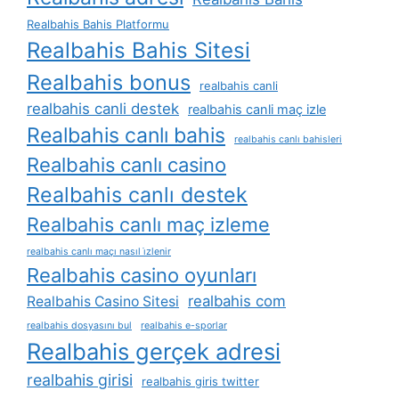
Realbahis Bahis Platformu
Realbahis Bahis Sitesi
Realbahis bonus
realbahis canli
realbahis canli destek
realbahis canli maç izle
Realbahis canlı bahis
realbahis canlı bahisleri
Realbahis canlı casino
Realbahis canlı destek
Realbahis canlı maç izleme
realbahis canlı maçı nasıl i̇zlenir
Realbahis casino oyunları
realbahis com
Realbahis Casino Sitesi
realbahis dosyasını bul
realbahis e-sporlar
Realbahis gerçek adresi
realbahis girisi
realbahis giris twitter