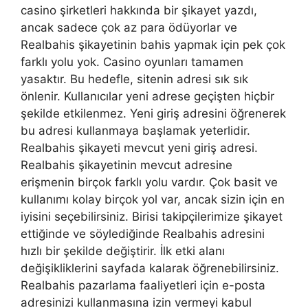
casino şirketleri hakkında bir şikayet yazdı,
ancak sadece çok az para ödüyorlar ve
Realbahis şikayetinin bahis yapmak için pek çok
farklı yolu yok. Casino oyunları tamamen
yasaktır. Bu hedefle, sitenin adresi sık sık
önlenir. Kullanıcılar yeni adrese geçişten hiçbir
şekilde etkilenmez. Yeni giriş adresini öğrenerek
bu adresi kullanmaya başlamak yeterlidir.
Realbahis şikayeti mevcut yeni giriş adresi.
Realbahis şikayetinin mevcut adresine
erişmenin birçok farklı yolu vardır. Çok basit ve
kullanımı kolay birçok yol var, ancak sizin için en
iyisini seçebilirsiniz. Birisi takipçilerimize şikayet
ettiğinde ve söylediğinde Realbahis adresini
hızlı bir şekilde değiştirir. İlk etki alanı
değişikliklerini sayfada kalarak öğrenebilirsiniz.
Realbahis pazarlama faaliyetleri için e-posta
adresinizi kullanmasına izin vermeyi kabul