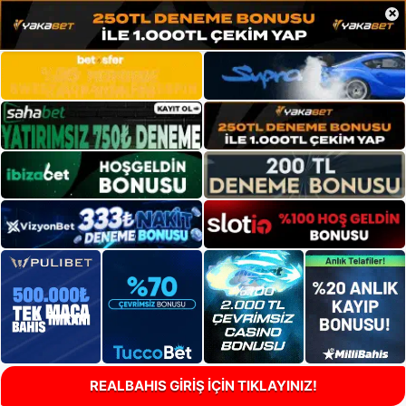
×
REALBAHIS GİRİŞ İÇİN TIKLAYINIZ!