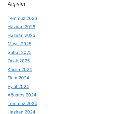
Arşivler
Temmuz 2026
Haziran 2026
Haziran 2025
Mayıs 2025
Şubat 2025
Ocak 2025
Kasım 2024
Ekim 2024
Eylül 2024
Ağustos 2024
Temmuz 2024
Haziran 2024