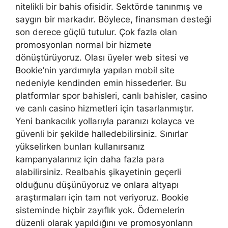
nitelikli bir bahis ofisidir. Sektörde tanınmış ve
saygın bir markadır. Böylece, finansman desteği
son derece güçlü tutulur. Çok fazla olan
promosyonları normal bir hizmete
dönüştürüyoruz. Olası üyeler web sitesi ve
Bookie’nin yardımıyla yapılan mobil site
nedeniyle kendinden emin hissederler. Bu
platformlar spor bahisleri, canlı bahisler, casino
ve canlı casino hizmetleri için tasarlanmıştır.
Yeni bankacılık yollarıyla paranızı kolayca ve
güvenli bir şekilde halledebilirsiniz. Sınırlar
yükselirken bunları kullanırsanız
kampanyalarınız için daha fazla para
alabilirsiniz. Realbahis şikayetinin geçerli
olduğunu düşünüyoruz ve onlara altyapı
araştırmaları için tam not veriyoruz. Bookie
sisteminde hiçbir zayıflık yok. Ödemelerin
düzenli olarak yapıldığını ve promosyonların