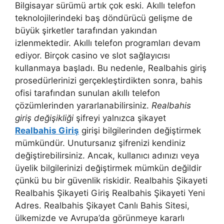
Bilgisayar sürümü artık çok eski. Akıllı telefon
teknolojilerindeki baş döndürücü gelişme de
büyük şirketler tarafından yakından
izlenmektedir. Akıllı telefon programları devam
ediyor. Birçok casino ve slot sağlayıcısı
kullanmaya başladı. Bu nedenle, Realbahis giriş
prosedürlerinizi gerçekleştirdikten sonra, bahis
ofisi tarafından sunulan akıllı telefon
çözümlerinden yararlanabilirsiniz.
Realbahis
giriş değişikliği
şifreyi yalnızca şikayet
Realbahis Giriş
girişi bilgilerinden değiştirmek
mümkündür. Unutursanız şifrenizi kendiniz
değiştirebilirsiniz. Ancak, kullanıcı adınızı veya
üyelik bilgilerinizi değiştirmek mümkün değildir
çünkü bu bir güvenlik riskidir. Realbahis Şikayeti
Realbahis Şikayeti Giriş Realbahis Şikayeti Yeni
Adres. Realbahis Şikayet Canlı Bahis Sitesi,
ülkemizde ve Avrupa’da görünmeye kararlı