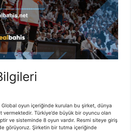
lgileri
i. Global oyun içeriğinde kurulan bu şirket, dünya
et vermektedir. Türkiye’de büyük bir oyuncu olan
tir ve sisteminde 8 oyun vardır. Resmi siteye giriş
lde görüyoruz. Şirketin bir tutma içeriğinde