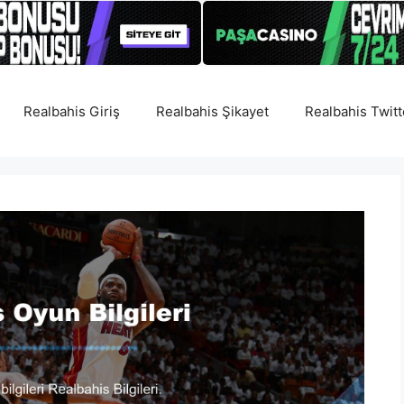
Realbahis Giriş
Realbahis Şikayet
Realbahis Twitt