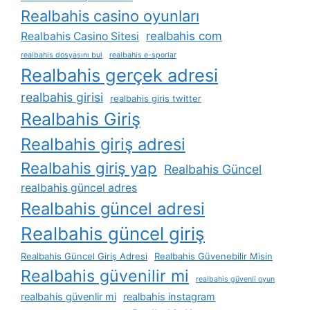
Realbahis casino oyunları
realbahis com
Realbahis Casino Sitesi
realbahis dosyasını bul
realbahis e-sporlar
Realbahis gerçek adresi
realbahis girisi
realbahis giris twitter
Realbahis Giriş
Realbahis giriş adresi
Realbahis giriş yap
Realbahis Güncel
realbahis güncel adres
Realbahis güncel adresi
Realbahis güncel giriş
Realbahis Güncel Giriş Adresi
Realbahis Güvenebilir Misin
Realbahis güvenilir mi
realbahis güvenli oyun
realbahis güvenlir mi
realbahis instagram