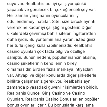
suyu var. Realbahis adı iyi çalışıyor çünkü
yapacak ve görülecek birçok eğlenceli şey var.
Her zaman yarışmanın oyuncularını iyi
ödüllendirmeyi hatırlar. Site, size birçok ayrıntı
vererek ne kadar iyi çalıştığını gösterir. Diğer
ülkelerdeki çevrimiçi bahis siteleri İngiltere’den
daha iyidir. Bu yöntemin ana yararı, istediğiniz
her türlü içeriği kullanabilmenizdir. Realbahis
casino oyunları çok fazla bilgi ve özelliğe
sahiptir. Bunun nedeni, popüler inancın aksine,
casino şirketlerinin kendilerinin birey
olmamasıdır. Birden fazla markaya ihtiyaçları
var. Altyapı ve diğer konularda diğer şirketlerle
birlikte çalışmamız gerekiyor. Realbahis aynı
zamanda piyasadaki güvenilir isimlerden biridir.
Realbahis Güncel Giriş Casino ve Casino
Oyunları. Realbahis Casino Bonusları en popüler
bonus oyunları içerir. Bu bonuslarla karşılama