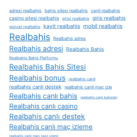
adresi realbahis
bahis sitesi realbahis
canli realbahis
giris realbahis
casino sitesi realbahis
girisi realbahis
mobil realbahis
kayit realbahis
güncel realbahis
Realbahis
Realbahis adres
Realbahis adresi
Realbahis Bahis
Realbahis Bahis Platformu
Realbahis Bahis Sitesi
Realbahis bonus
realbahis canli
realbahis canli destek
realbahis canli maç izle
Realbahis canlı bahis
realbahis canlı bahisleri
Realbahis canlı casino
Realbahis canlı destek
Realbahis canlı maç izleme
realbahis canlı maçı nasıl i̇zlenir