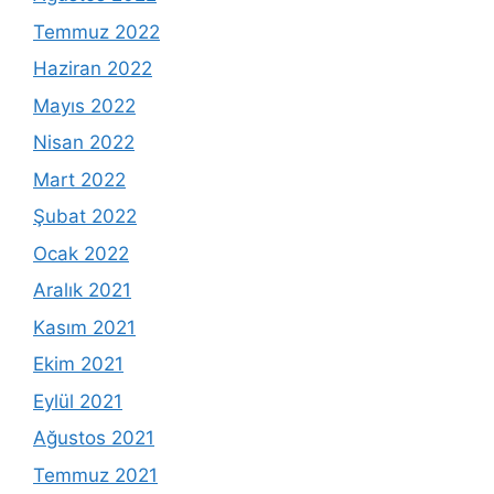
Temmuz 2022
Haziran 2022
Mayıs 2022
Nisan 2022
Mart 2022
Şubat 2022
Ocak 2022
Aralık 2021
Kasım 2021
Ekim 2021
Eylül 2021
Ağustos 2021
Temmuz 2021