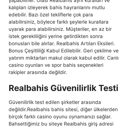
yapabilirler. Olası Realbahis aynı kuralları ve
kalıpları izleyerek bahis hayranlarını mutlu
edebilir. Bazı özel tekliflerle çok para
alabilirsiniz, böylece farklı şeylerle kurallara
uyarak para alabilirsiniz. Müşteriler, en az bir
istek gerekliliğini yerine getirdikten sonra
bonusları bile alırlar. Realbahis Artıları Eksileri.
Bonus Çeşitliliği Kabul Edilebilir. Geri çekilme ve
yatırım miktarları makul olarak kabul edilir. Canlı
casino oyunları ve spor bahis seçenekleri
rakipler arasında değildir.
Realbahis Güvenilirlik Testi
Güvenilirlik test edilen şirketler arasında
değildir.Realbahis bahis sitesi, diğer ülkelerden
birçok farklı casino oyunu oynamanızı sağlar.
Bahsettiğimiz bu siteye Realbahis giriş adresi