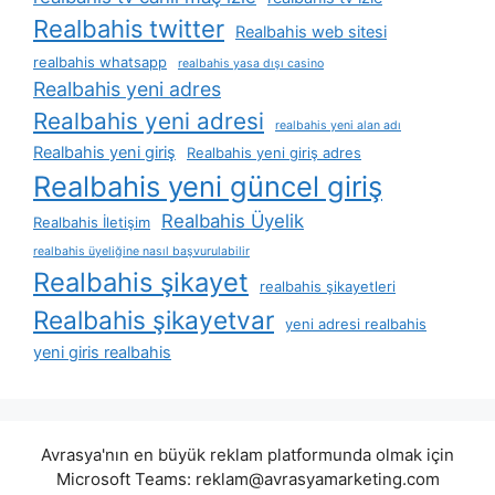
Realbahis twitter
Realbahis web sitesi
realbahis whatsapp
realbahis yasa dışı casino
Realbahis yeni adres
Realbahis yeni adresi
realbahis yeni alan adı
Realbahis yeni giriş
Realbahis yeni giriş adres
Realbahis yeni güncel giriş
Realbahis Üyelik
Realbahis İletişim
realbahis üyeliğine nasıl başvurulabilir
Realbahis şikayet
realbahis şikayetleri
Realbahis şikayetvar
yeni adresi realbahis
yeni giris realbahis
Avrasya'nın en büyük reklam platformunda olmak için
Microsoft Teams:
reklam@avrasyamarketing.com