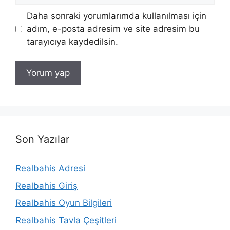
Daha sonraki yorumlarımda kullanılması için
adım, e-posta adresim ve site adresim bu
tarayıcıya kaydedilsin.
Son Yazılar
Realbahis Adresi
Realbahis Giriş
Realbahis Oyun Bilgileri
Realbahis Tavla Çeşitleri