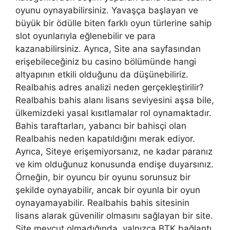
oyunu oynayabilirsiniz. Yavaşça başlayan ve
büyük bir ödülle biten farklı oyun türlerine sahip
slot oyunlarıyla eğlenebilir ve para
kazanabilirsiniz. Ayrıca, Site ana sayfasından
erişebileceğiniz bu casino bölümünde hangi
altyapının etkili olduğunu da düşünebiliriz.
Realbahis adres analizi neden gerçekleştirilir?
Realbahis bahis alanı lisans seviyesini aşsa bile,
ülkemizdeki yasal kısıtlamalar rol oynamaktadır.
Bahis taraftarları, yabancı bir bahisçi olan
Realbahis neden kapatıldığını merak ediyor.
Ayrıca, Siteye erişemiyorsanız, ne kadar paranız
ve kim olduğunuz konusunda endişe duyarsınız.
Örneğin, bir oyuncu bir oyunu sorunsuz bir
şekilde oynayabilir, ancak bir oyunla bir oyun
oynayamayabilir. Realbahis bahis sitesinin
lisans alarak güvenilir olmasını sağlayan bir site.
Site mevcut olmadığında, yalnızca BTK bağlantı