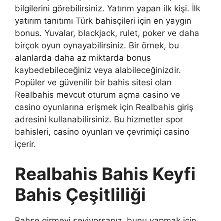
bilgilerini görebilirsiniz. Yatırım yapan ilk kişi. İlk
yatırım tanıtımı Türk bahisçileri için en yaygın
bonus. Yuvalar, blackjack, rulet, poker ve daha
birçok oyun oynayabilirsiniz. Bir örnek, bu
alanlarda daha az miktarda bonus
kaybedebileceğiniz veya alabileceğinizdir.
Popüler ve güvenilir bir bahis sitesi olan
Realbahis mevcut oturum açma casino ve
casino oyunlarına erişmek için Realbahis giriş
adresini kullanabilirsiniz. Bu hizmetler spor
bahisleri, casino oyunları ve çevrimiçi casino
içerir.
Realbahis Bahis Keyfi
Bahis Çeşitliliği
Bahse girmeyi seviyorsanız, bunu yapmak için