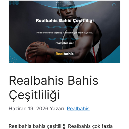
Realbahis Bahis
Çeşitliliği
Haziran 19, 2026
Yazarı:
Realbahis
Realbahis bahis çeşitliliği Realbahis çok fazla