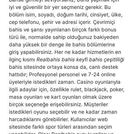
iyi ve güvenilir bir yer seçmeniz gerekir. Bu
bölüm isim, soyadı, doğum tarihi, cinsiyet, ülke,
cep telefonu, şehir ve adresi içerir. Çevrimiçi
bahis ve şansı yayınlanan birçok farklı bonus
türü ile, normalde sahip olduğunuz bakiyeden
daha yüksek bir denge ile bahis bölümlerine
giriş yapabilirsiniz. Her ne kadar hizmetlerin en
ilginç kısmı
Realbahis bahis keyfi bahis çeşitliliği
bahis sitesinde ortaya konsa da, canlı destek
hattıdır; Profesyonel personel ve 7-24 online
üyeleriyle istedikleri zaman. Casino oyunlarıyla
ilgili adaylar için, özellikle rulet, blackjack, poker,
masa oyunları ve kart oyunları olmak üzere
birçok seçeneğe erişebilirsiniz. Müşteriler
istedikleri oyunu seçebilir ve ne kadar zaman
harcadıklarını görebilirler. Kullanıcılar web
sitesinde farklı spor türleri arasından seçim