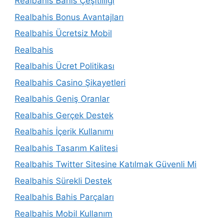
Realbahis Bahis Çeşitliliği
Realbahis Bonus Avantajları
Realbahis Ücretsiz Mobil
Realbahis
Realbahis Ücret Politikası
Realbahis Casino Şikayetleri
Realbahis Geniş Oranlar
Realbahis Gerçek Destek
Realbahis İçerik Kullanımı
Realbahis Tasarım Kalitesi
Realbahis Twitter Sitesine Katılmak Güvenli Mi
Realbahis Sürekli Destek
Realbahis Bahis Parçaları
Realbahis Mobil Kullanım