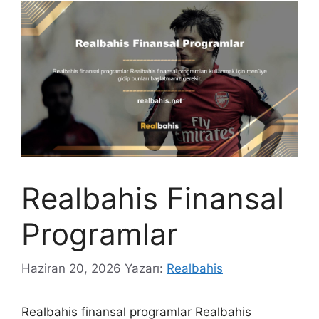
Realbahis Finansal
Programlar
Haziran 20, 2026
Yazarı:
Realbahis
Realbahis finansal programlar Realbahis