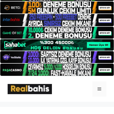
İçeriğe
atla
Menü