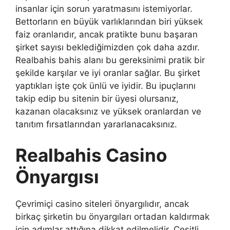
insanlar için sorun yaratmasını istemiyorlar.
Bettorların en büyük varlıklarından biri yüksek
faiz oranlarıdır, ancak pratikte bunu başaran
şirket sayısı beklediğimizden çok daha azdır.
Realbahis bahis alanı bu gereksinimi pratik bir
şekilde karşılar ve iyi oranlar sağlar. Bu şirket
yaptıkları işte çok ünlü ve iyidir. Bu ipuçlarını
takip edip bu sitenin bir üyesi olursanız,
kazanan olacaksınız ve yüksek oranlardan ve
tanıtım fırsatlarından yararlanacaksınız.
Realbahis Casino
Önyargısı
Çevrimiçi casino siteleri önyargılıdır, ancak
birkaç şirketin bu önyargıları ortadan kaldırmak
için adımlar attığına dikkat edilmelidir. Çeşitli