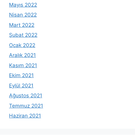
Mayıs 2022
Nisan 2022
Mart 2022
Şubat 2022
Ocak 2022
Aralık 2021
Kasım 2021
Ekim 2021
Eylül 2021
Ağustos 2021
Temmuz 2021
Haziran 2021