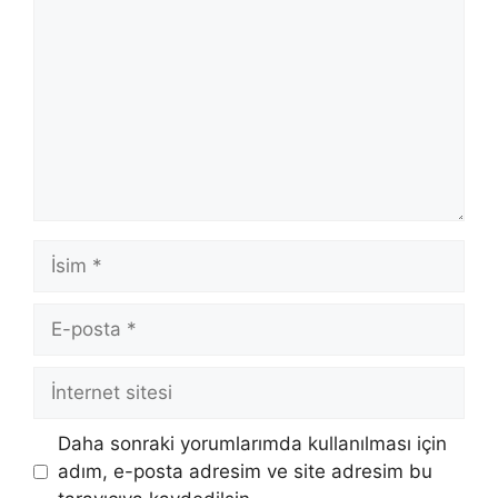
İsim
E-
posta
İnternet
sitesi
Daha sonraki yorumlarımda kullanılması için
adım, e-posta adresim ve site adresim bu