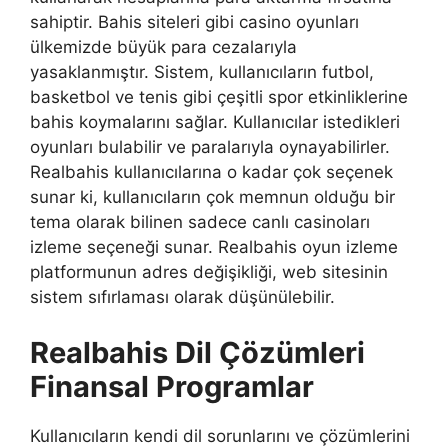
sahiptir. Bahis siteleri gibi casino oyunları
ülkemizde büyük para cezalarıyla
yasaklanmıştır. Sistem, kullanıcıların futbol,
basketbol ve tenis gibi çeşitli spor etkinliklerine
bahis koymalarını sağlar. Kullanıcılar istedikleri
oyunları bulabilir ve paralarıyla oynayabilirler.
Realbahis kullanıcılarına o kadar çok seçenek
sunar ki, kullanıcıların çok memnun olduğu bir
tema olarak bilinen sadece canlı casinoları
izleme seçeneği sunar. Realbahis oyun izleme
platformunun adres değişikliği, web sitesinin
sistem sıfırlaması olarak düşünülebilir.
Realbahis Dil Çözümleri
Finansal Programlar
Kullanıcıların kendi dil sorunlarını ve çözümlerini