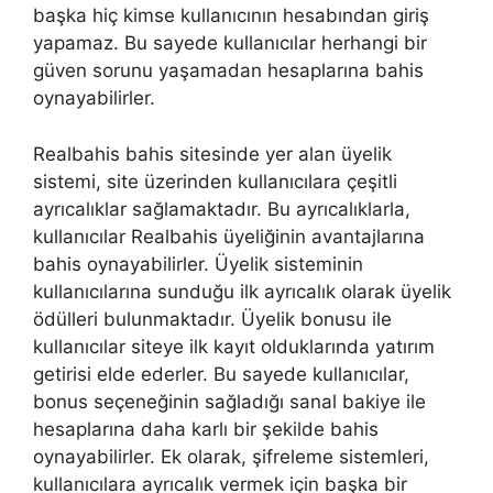
başka hiç kimse kullanıcının hesabından giriş
yapamaz. Bu sayede kullanıcılar herhangi bir
güven sorunu yaşamadan hesaplarına bahis
oynayabilirler.
Realbahis bahis sitesinde yer alan üyelik
sistemi, site üzerinden kullanıcılara çeşitli
ayrıcalıklar sağlamaktadır. Bu ayrıcalıklarla,
kullanıcılar Realbahis üyeliğinin avantajlarına
bahis oynayabilirler. Üyelik sisteminin
kullanıcılarına sunduğu ilk ayrıcalık olarak üyelik
ödülleri bulunmaktadır. Üyelik bonusu ile
kullanıcılar siteye ilk kayıt olduklarında yatırım
getirisi elde ederler. Bu sayede kullanıcılar,
bonus seçeneğinin sağladığı sanal bakiye ile
hesaplarına daha karlı bir şekilde bahis
oynayabilirler. Ek olarak, şifreleme sistemleri,
kullanıcılara ayrıcalık vermek için başka bir