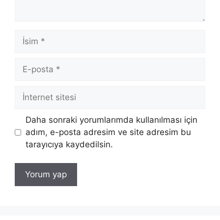
İsim
E-
posta
İnternet
sitesi
Daha sonraki yorumlarımda kullanılması için
adım, e-posta adresim ve site adresim bu
tarayıcıya kaydedilsin.