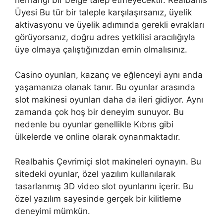
herhangi bir belge talep etmeyecektir. Realbahis
Üyesi Bu tür bir taleple karşılaşırsanız, üyelik
aktivasyonu ve üyelik adımında gerekli evrakları
görüyorsanız, doğru adres yetkilisi aracılığıyla
üye olmaya çalıştığınızdan emin olmalısınız.
Casino oyunları, kazanç ve eğlenceyi aynı anda
yaşamanıza olanak tanır. Bu oyunlar arasında
slot makinesi oyunları daha da ileri gidiyor. Aynı
zamanda çok hoş bir deneyim sunuyor. Bu
nedenle bu oyunlar genellikle Kıbrıs gibi
ülkelerde ve online olarak oynanmaktadır.
Realbahis Çevrimiçi slot makineleri oynayın. Bu
sitedeki oyunlar, özel yazılım kullanılarak
tasarlanmış 3D video slot oyunlarını içerir. Bu
özel yazılım sayesinde gerçek bir kilitleme
deneyimi mümkün.