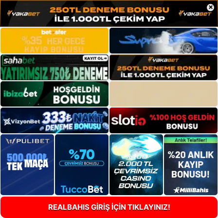
×
REALBAHIS GİRİŞ İÇİN TIKLAYINIZ!