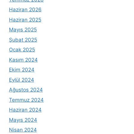
Haziran 2026
Haziran 2025
Mayıs 2025
Şubat 2025
Ocak 2025
Kasım 2024
Ekim 2024
Eylül 2024
Ağustos 2024
Temmuz 2024
Haziran 2024
Mayıs 2024
Nisan 2024