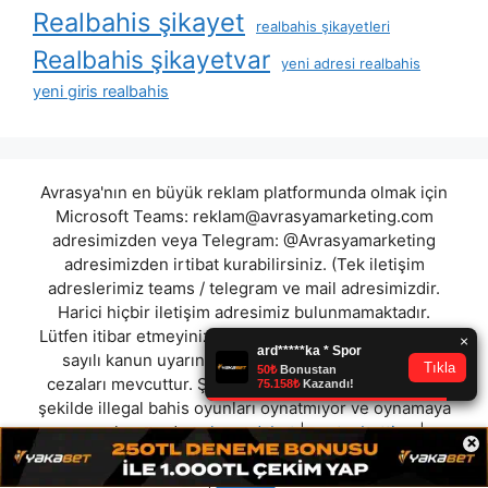
Realbahis şikayet
realbahis şikayetleri
Realbahis şikayetvar
yeni adresi realbahis
yeni giris realbahis
Avrasya'nın en büyük reklam platformunda olmak için
Microsoft Teams:
reklam@avrasyamarketing.com
adresimizden veya Telegram: @Avrasyamarketing
adresimizden irtibat kurabilirsiniz. (Tek iletişim
adreslerimiz teams / telegram ve mail adresimizdir.
Harici hiçbir iletişim adresimiz bulunmamaktadır.
Lütfen itibar etmeyiniz.) Türkiye yasalarına göre 7258
sayılı kanun uyarınca yasa dışı bahis oynamanın
cezaları mevcuttur. Şu an bulunduğunuz site hiç bir
şekilde illegal bahis oyunları oynatmıyor ve oynamaya
aracı olmuyordur.
chamadabet
|
santosbetting
|
×
limitsizbet
|
elipsbet
|
vidobetgit
|
undobet
|
parkurbet
|
betilton
"