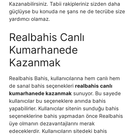
Kazanabilirsiniz. Tabii rakipleriniz sizden daha
güçlüyse bu konuda ne şans ne de tecrübe size
yardımcı olamaz.
Realbahis Canlı
Kumarhanede
Kazanmak
Realbahis Bahis, kullanıcılarına hem canlı hem
de sanal bahis seçenekleri
realbahis canlı
kumarhanede kazanmak
sunuyor. Bu sayede
kullanıcılar bu seçeneklere anında bahis
yapabilirler. Kullanıcılar sitenin sunduğu bahis
seçeneklerine bahis yapmadan önce Realbahis
üye olmanın dezavantajlarını merak
edeceklerdir. Kullanıcıların sitedeki bahis