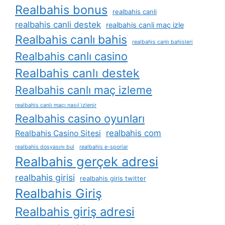
Realbahis bonus
realbahis canli
realbahis canli destek
realbahis canli maç izle
Realbahis canlı bahis
realbahis canlı bahisleri
Realbahis canlı casino
Realbahis canlı destek
Realbahis canlı maç izleme
realbahis canlı maçı nasıl i̇zlenir
Realbahis casino oyunları
realbahis com
Realbahis Casino Sitesi
realbahis dosyasını bul
realbahis e-sporlar
Realbahis gerçek adresi
realbahis girisi
realbahis giris twitter
Realbahis Giriş
Realbahis giriş adresi