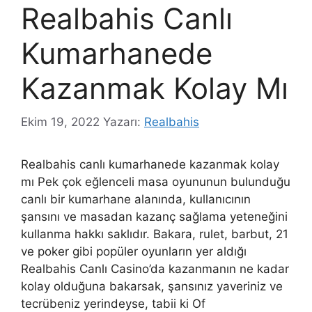
Realbahis Canlı
Kumarhanede
Kazanmak Kolay Mı
Ekim 19, 2022
Yazarı:
Realbahis
Realbahis canlı kumarhanede kazanmak kolay
mı Pek çok eğlenceli masa oyununun bulunduğu
canlı bir kumarhane alanında, kullanıcının
şansını ve masadan kazanç sağlama yeteneğini
kullanma hakkı saklıdır. Bakara, rulet, barbut, 21
ve poker gibi popüler oyunların yer aldığı
Realbahis Canlı Casino’da kazanmanın ne kadar
kolay olduğuna bakarsak, şansınız yaveriniz ve
tecrübeniz yerindeyse, tabii ki Of