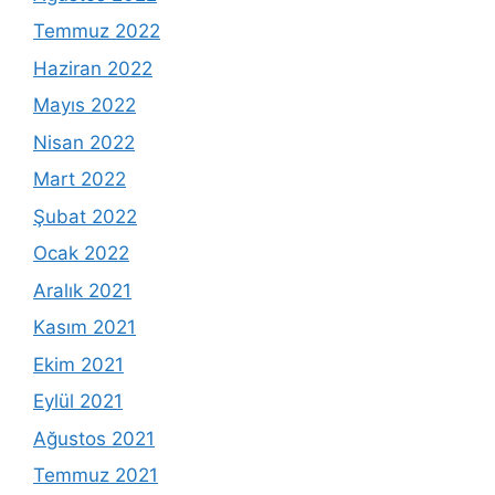
Temmuz 2022
Haziran 2022
Mayıs 2022
Nisan 2022
Mart 2022
Şubat 2022
Ocak 2022
Aralık 2021
Kasım 2021
Ekim 2021
Eylül 2021
Ağustos 2021
Temmuz 2021