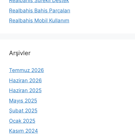
Realbahis Sürekli Destek
Realbahis Bahis Parçaları
Realbahis Mobil Kullanım
Arşivler
Temmuz 2026
Haziran 2026
Haziran 2025
Mayıs 2025
Şubat 2025
Ocak 2025
Kasım 2024