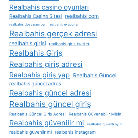
Realbahis casino oyunları
realbahis com
Realbahis Casino Sitesi
realbahis dosyasını bul
realbahis e-sporlar
Realbahis gerçek adresi
realbahis girisi
realbahis giris twitter
Realbahis Giriş
Realbahis giriş adresi
Realbahis giriş yap
Realbahis Güncel
realbahis güncel adres
Realbahis güncel adresi
Realbahis güncel giriş
Realbahis Güncel Giriş Adresi
Realbahis Güvenebilir Misin
Realbahis güvenilir mi
realbahis güvenli oyun
realbahis güvenlir mi
realbahis instagram