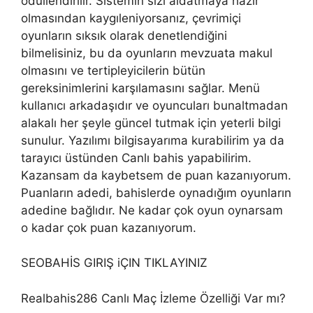
ödüllendirilir. Sistemin sizi aldatmaya hazır
olmasından kaygıleniyorsanız, çevrimiçi
oyunların sıksık olarak denetlendiğini
bilmelisiniz, bu da oyunların mevzuata makul
olmasını ve tertipleyicilerin bütün
gereksinimlerini karşılamasını sağlar. Menü
kullanıcı arkadaşıdır ve oyuncuları bunaltmadan
alakalı her şeyle güncel tutmak için yeterli bilgi
sunulur. Yazılımı bilgisayarıma kurabilirim ya da
tarayıcı üstünden Canlı bahis yapabilirim.
Kazansam da kaybetsem de puan kazanıyorum.
Puanların adedi, bahislerde oynadığım oyunların
adedine bağlıdır. Ne kadar çok oyun oynarsam
o kadar çok puan kazanıyorum.
SEOBAHİS GIRIŞ iÇIN TIKLAYINIZ
Realbahis286 Canlı Maç İzleme Özelliği Var mı?