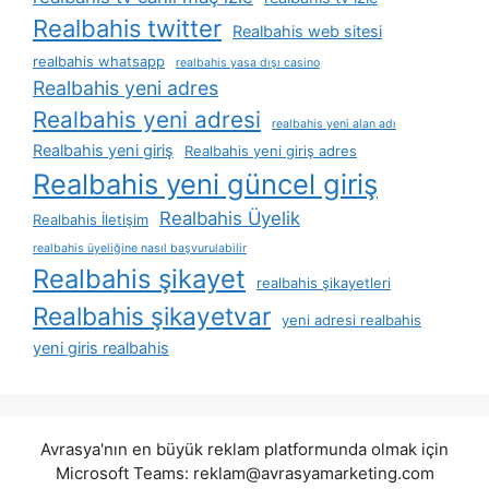
Realbahis twitter
Realbahis web sitesi
realbahis whatsapp
realbahis yasa dışı casino
Realbahis yeni adres
Realbahis yeni adresi
realbahis yeni alan adı
Realbahis yeni giriş
Realbahis yeni giriş adres
Realbahis yeni güncel giriş
Realbahis Üyelik
Realbahis İletişim
realbahis üyeliğine nasıl başvurulabilir
Realbahis şikayet
realbahis şikayetleri
Realbahis şikayetvar
yeni adresi realbahis
yeni giris realbahis
Avrasya'nın en büyük reklam platformunda olmak için
Microsoft Teams:
reklam@avrasyamarketing.com