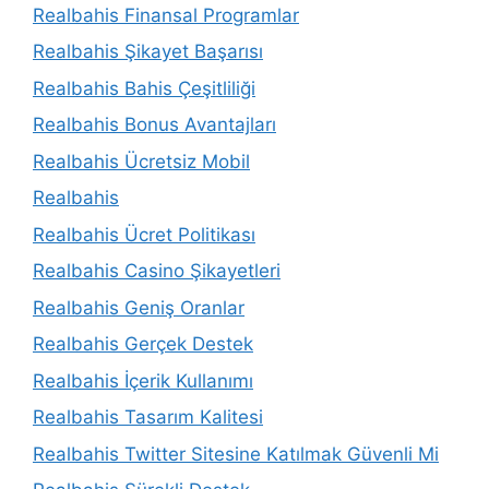
Realbahis Finansal Programlar
Realbahis Şikayet Başarısı
Realbahis Bahis Çeşitliliği
Realbahis Bonus Avantajları
Realbahis Ücretsiz Mobil
Realbahis
Realbahis Ücret Politikası
Realbahis Casino Şikayetleri
Realbahis Geniş Oranlar
Realbahis Gerçek Destek
Realbahis İçerik Kullanımı
Realbahis Tasarım Kalitesi
Realbahis Twitter Sitesine Katılmak Güvenli Mi