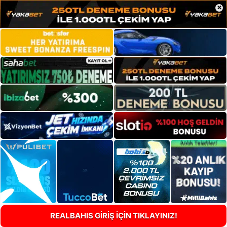
×
REALBAHIS GİRİŞ İÇİN TIKLAYINIZ!