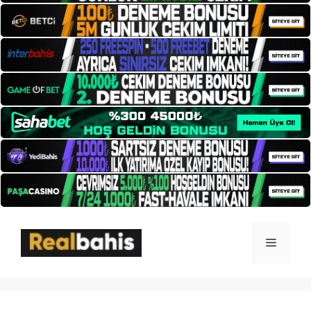
İçeriğe
atla
Menü