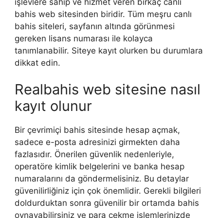
işlevlere sahip ve hizmet veren birkaç canlı
bahis web sitesinden biridir. Tüm meşru canlı
bahis siteleri, sayfanın altında görünmesi
gereken lisans numarası ile kolayca
tanımlanabilir. Siteye kayıt olurken bu durumlara
dikkat edin.
Realbahis web sitesine nasıl
kayıt olunur
Bir çevrimiçi bahis sitesinde hesap açmak,
sadece e-posta adresinizi girmekten daha
fazlasıdır. Önerilen güvenlik nedenleriyle,
operatöre kimlik belgelerini ve banka hesap
numaralarını da göndermelisiniz. Bu detaylar
güvenilirliğiniz için çok önemlidir. Gerekli bilgileri
doldurduktan sonra güvenilir bir ortamda bahis
oynayabilirsiniz ve para çekme işlemlerinizde