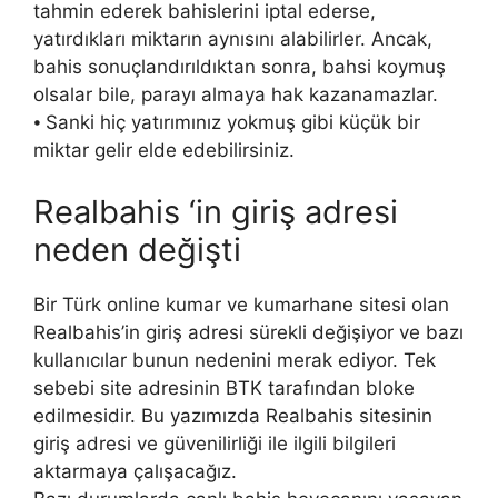
tahmin ederek bahislerini iptal ederse,
yatırdıkları miktarın aynısını alabilirler. Ancak,
bahis sonuçlandırıldıktan sonra, bahsi koymuş
olsalar bile, parayı almaya hak kazanamazlar.
⦁ Sanki hiç yatırımınız yokmuş gibi küçük bir
miktar gelir elde edebilirsiniz.
Realbahis ‘in giriş adresi
neden değişti
Bir Türk online kumar ve kumarhane sitesi olan
Realbahis’in giriş adresi sürekli değişiyor ve bazı
kullanıcılar bunun nedenini merak ediyor. Tek
sebebi site adresinin BTK tarafından bloke
edilmesidir. Bu yazımızda Realbahis sitesinin
giriş adresi ve güvenilirliği ile ilgili bilgileri
aktarmaya çalışacağız.