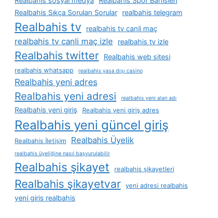
Realbahis sosyal medya
Realbahis Spor Bahisleri
Realbahis Sıkça Sorulan Sorular
realbahis telegram
Realbahis tv
realbahis tv canli maç
realbahis tv canli maç izle
realbahis tv izle
Realbahis twitter
Realbahis web sitesi
realbahis whatsapp
realbahis yasa dışı casino
Realbahis yeni adres
Realbahis yeni adresi
realbahis yeni alan adı
Realbahis yeni giriş
Realbahis yeni giriş adres
Realbahis yeni güncel giriş
Realbahis Üyelik
Realbahis İletişim
realbahis üyeliğine nasıl başvurulabilir
Realbahis şikayet
realbahis şikayetleri
Realbahis şikayetvar
yeni adresi realbahis
yeni giris realbahis