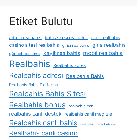
Etiket Bulutu
adresi realbahis
bahis sitesi realbahis
canli realbahis
giris realbahis
casino sitesi realbahis
girisi realbahis
mobil realbahis
kayit realbahis
güncel realbahis
Realbahis
Realbahis adres
Realbahis adresi
Realbahis Bahis
Realbahis Bahis Platformu
Realbahis Bahis Sitesi
Realbahis bonus
realbahis canli
realbahis canli destek
realbahis canli maç izle
Realbahis canlı bahis
realbahis canlı bahisleri
Realbahis canlı casino