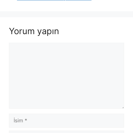
Yorum yapın
Yorum
İsim