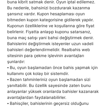
buna kibrit satmak denir. Oyun iptal edilemez.
Bu nedenle, bahsinizi bozdurarak kazanma
şansınız vardır. Kupon hesaplaması oyun
bitmeden kupon kategorisine gidilerek yapılır.
Kuponun özelliklerine ve koşullarına göre fiyat
belirlenir. Fiyatta anlaşıp kuponu satarsanız,
buna maç satışı yani bahsi değiştirmek denir.
Bahislerini değiştirmek isteyenler uzun vadeli
bahisleri değerlendirmelidir. Realbahis web
sitesinin para çekme işlevinin avantajları
şunlardır:
⦁ Bu, oyun başlamadan önce bahis yapmak için
kullanımı çok kolay bir sistemdir.
⦁ Bazen tahminleriniz oyun başlamadan sizi
yanıltabilir. Bu özellik sayesinde zaten bunu
anlayanlar yüksek oranlarda bahisler kazanarak
avantajlardan faydalanabilirler.
⦁ Bahisçiler, bahislerinin geçersiz olduğunu