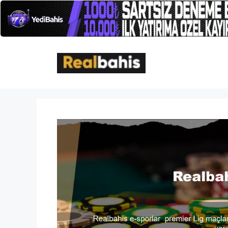
İçeriğe
atla