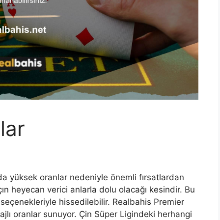
lar
a yüksek oranlar nedeniyle önemli fırsatlardan
çın heyecan verici anlarla dolu olacağı kesindir. Bu
eçenekleriyle hissedilebilir. Realbahis Premier
tajlı oranlar sunuyor. Çin Süper Ligindeki herhangi