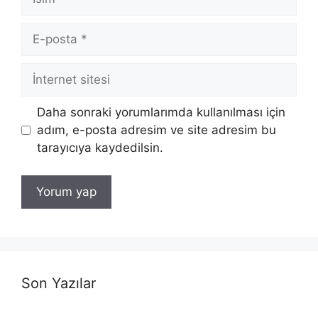
E-
posta
İnternet
sitesi
Daha sonraki yorumlarımda kullanılması için
adım, e-posta adresim ve site adresim bu
tarayıcıya kaydedilsin.
Son Yazılar