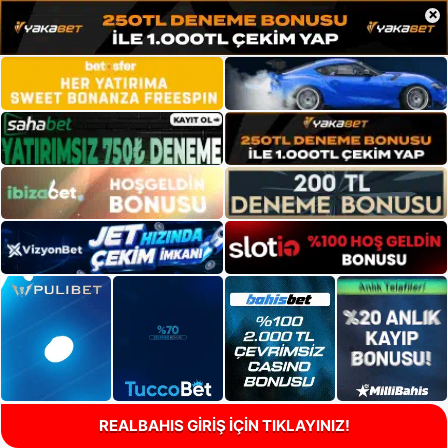
×
REALBAHIS GİRİŞ İÇİN TIKLAYINIZ!