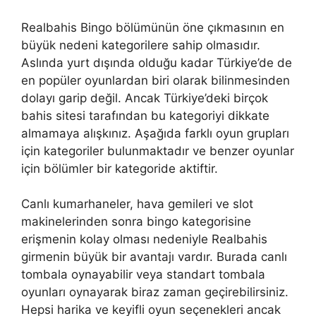
Realbahis Bingo bölümünün öne çıkmasının en
büyük nedeni kategorilere sahip olmasıdır.
Aslında yurt dışında olduğu kadar Türkiye’de de
en popüler oyunlardan biri olarak bilinmesinden
dolayı garip değil. Ancak Türkiye’deki birçok
bahis sitesi tarafından bu kategoriyi dikkate
almamaya alışkınız. Aşağıda farklı oyun grupları
için kategoriler bulunmaktadır ve benzer oyunlar
için bölümler bir kategoride aktiftir.
Canlı kumarhaneler, hava gemileri ve slot
makinelerinden sonra bingo kategorisine
erişmenin kolay olması nedeniyle Realbahis
girmenin büyük bir avantajı vardır. Burada canlı
tombala oynayabilir veya standart tombala
oyunları oynayarak biraz zaman geçirebilirsiniz.
Hepsi harika ve keyifli oyun seçenekleri ancak