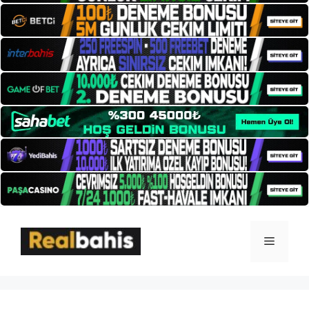
İçeriğe
atla
Menü