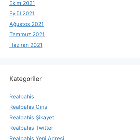
Ekim 2021
Eylül 2021
Ağustos 2021
Temmuz 2021
Haziran 2021
Kategoriler
Realbahis
Realbahis Giriş
Realbahis Şikayet
Realbahis Twitter
Realbahis Yeni Adresi