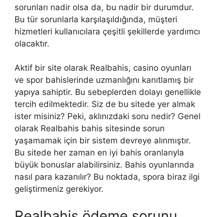
sorunları nadir olsa da, bu nadir bir durumdur.
Bu tür sorunlarla karşılaşıldığında, müşteri
hizmetleri kullanıcılara çeşitli şekillerde yardımcı
olacaktır.
Aktif bir site olarak Realbahis, casino oyunları
ve spor bahislerinde uzmanlığını kanıtlamış bir
yapıya sahiptir. Bu sebeplerden dolayı genellikle
tercih edilmektedir. Siz de bu sitede yer almak
ister misiniz? Peki, aklınızdaki soru nedir? Genel
olarak Realbahis bahis sitesinde sorun
yaşamamak için bir sistem devreye alınmıştır.
Bu sitede her zaman en iyi bahis oranlarıyla
büyük bonuslar alabilirsiniz. Bahis oyunlarında
nasıl para kazanılır? Bu noktada, spora biraz ilgi
geliştirmeniz gerekiyor.
Realbahis ödeme sorunu