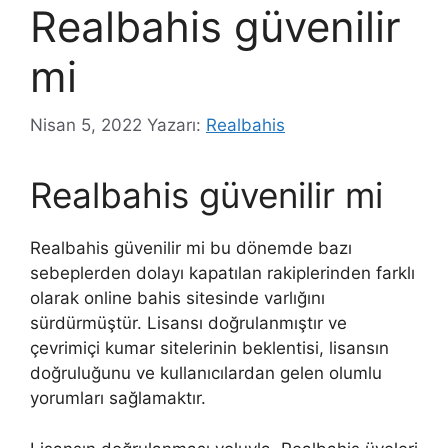
Realbahis güvenilir
mi
Nisan 5, 2022
Yazarı:
Realbahis
Realbahis güvenilir mi
Realbahis güvenilir mi bu dönemde bazı
sebeplerden dolayı kapatılan rakiplerinden farklı
olarak online bahis sitesinde varlığını
sürdürmüştür. Lisansı doğrulanmıştır ve
çevrimiçi kumar sitelerinin beklentisi, lisansın
doğruluğunu ve kullanıcılardan gelen olumlu
yorumları sağlamaktır.