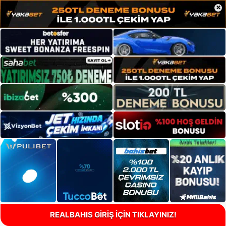
×
REALBAHIS GİRİŞ İÇİN TIKLAYINIZ!