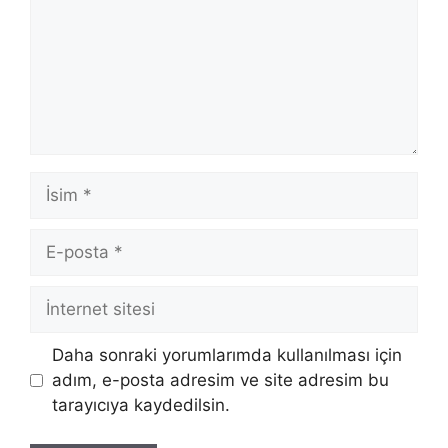
İsim
E-
posta
İnternet
sitesi
Daha sonraki yorumlarımda kullanılması için
adım, e-posta adresim ve site adresim bu
tarayıcıya kaydedilsin.