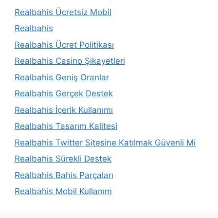
Realbahis Ücretsiz Mobil
Realbahis
Realbahis Ücret Politikası
Realbahis Casino Şikayetleri
Realbahis Geniş Oranlar
Realbahis Gerçek Destek
Realbahis İçerik Kullanımı
Realbahis Tasarım Kalitesi
Realbahis Twitter Sitesine Katılmak Güvenli Mi
Realbahis Sürekli Destek
Realbahis Bahis Parçaları
Realbahis Mobil Kullanım