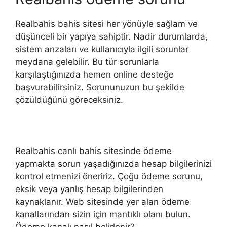
Realbahis bahis sitesi her yönüyle sağlam ve
düşünceli bir yapıya sahiptir. Nadir durumlarda,
sistem arızaları ve kullanıcıyla ilgili sorunlar
meydana gelebilir. Bu tür sorunlarla
karşılaştığınızda hemen online desteğe
başvurabilirsiniz. Sorununuzun bu şekilde
çözüldüğünü göreceksiniz.
Realbahis canlı bahis sitesinde ödeme
yapmakta sorun yaşadığınızda hesap bilgilerinizi
kontrol etmenizi öneririz. Çoğu ödeme sorunu,
eksik veya yanlış hesap bilgilerinden
kaynaklanır. Web sitesinde yer alan ödeme
kanallarından sizin için mantıklı olanı bulun.
Ödeme kanalı nasıl belirlenir?