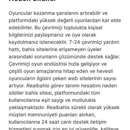
Oyuncular kazanma şanslarını artırabilir ve
platformdaki yüksek değerli oyunlardan kar elde
edebilirler. Bu çevrimiçi toplulukta kişisel
bilgilerinizi paylaşmanız ve üye olarak
kaydolmanız istenecektir. 7-24 çevrimiçi yardım
hattı, bahis sitelerine erişemeyen üyeler
arasındaki sorunların çözümünde destek sağlar.
Çevrimiçi oyun endüstrisi hızla gelişiyor ve
çeşitli oyun amaçlarına hitap eden ve hevesli
oyuncuların ilgisini çeken web sitelerinin sayısı
artıyor.
Realbahis görev tanımı hesabını neden
sildiler
bahis sitesi, platformundaki tüm
kullanıcılarına eşit saygı ve mutlulukla
yaklaşmaktadır. Realbahis sürekli olarak yüksek
müşteri memnuniyeti puanları alırken,
kullanıcılarına 24 saat canlı destek iletişim
hizmetleri sunmak için en iyi güvenliğe, kaliteye