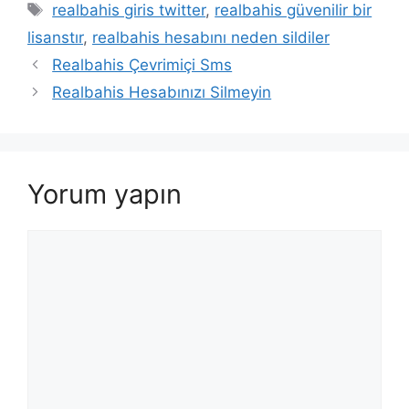
Etiketler
realbahis giris twitter
,
realbahis güvenilir bir
lisanstır
,
realbahis hesabını neden sildiler
Realbahis Çevrimiçi Sms
Realbahis Hesabınızı Silmeyin
Yorum yapın
Yorum