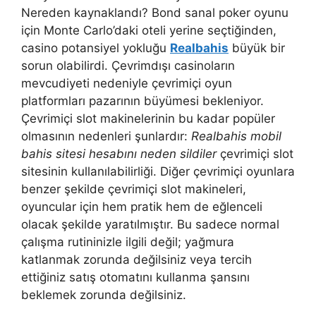
Nereden kaynaklandı? Bond sanal poker oyunu
için Monte Carlo’daki oteli yerine seçtiğinden,
casino potansiyel yokluğu
Realbahis
büyük bir
sorun olabilirdi. Çevrimdışı casinoların
mevcudiyeti nedeniyle çevrimiçi oyun
platformları pazarının büyümesi bekleniyor.
Çevrimiçi slot makinelerinin bu kadar popüler
olmasının nedenleri şunlardır:
Realbahis mobil
bahis sitesi hesabını neden sildiler
çevrimiçi slot
sitesinin kullanılabilirliği. Diğer çevrimiçi oyunlara
benzer şekilde çevrimiçi slot makineleri,
oyuncular için hem pratik hem de eğlenceli
olacak şekilde yaratılmıştır. Bu sadece normal
çalışma rutininizle ilgili değil; yağmura
katlanmak zorunda değilsiniz veya tercih
ettiğiniz satış otomatını kullanma şansını
beklemek zorunda değilsiniz.