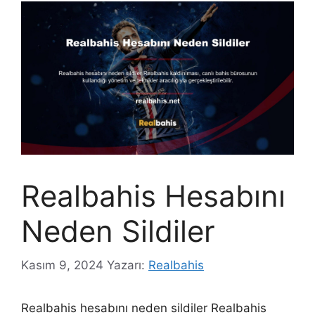
Realbahis Hesabını
Neden Sildiler
Kasım 9, 2024
Yazarı:
Realbahis
Realbahis hesabını neden sildiler Realbahis