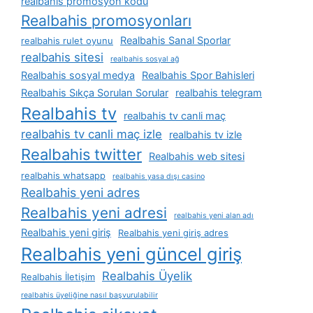
realbahis promosyon kodu
Realbahis promosyonları
Realbahis Sanal Sporlar
realbahis rulet oyunu
realbahis sitesi
realbahis sosyal ağ
Realbahis sosyal medya
Realbahis Spor Bahisleri
Realbahis Sıkça Sorulan Sorular
realbahis telegram
Realbahis tv
realbahis tv canli maç
realbahis tv canli maç izle
realbahis tv izle
Realbahis twitter
Realbahis web sitesi
realbahis whatsapp
realbahis yasa dışı casino
Realbahis yeni adres
Realbahis yeni adresi
realbahis yeni alan adı
Realbahis yeni giriş
Realbahis yeni giriş adres
Realbahis yeni güncel giriş
Realbahis Üyelik
Realbahis İletişim
realbahis üyeliğine nasıl başvurulabilir