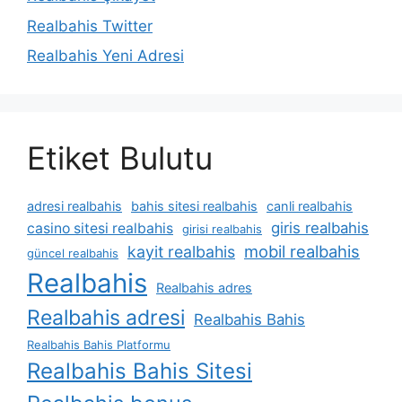
Realbahis Twitter
Realbahis Yeni Adresi
Etiket Bulutu
adresi realbahis
bahis sitesi realbahis
canli realbahis
giris realbahis
casino sitesi realbahis
girisi realbahis
mobil realbahis
kayit realbahis
güncel realbahis
Realbahis
Realbahis adres
Realbahis adresi
Realbahis Bahis
Realbahis Bahis Platformu
Realbahis Bahis Sitesi