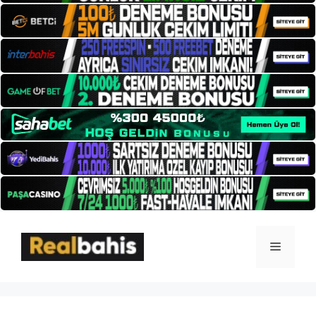
İçeriğe
atla
Menü