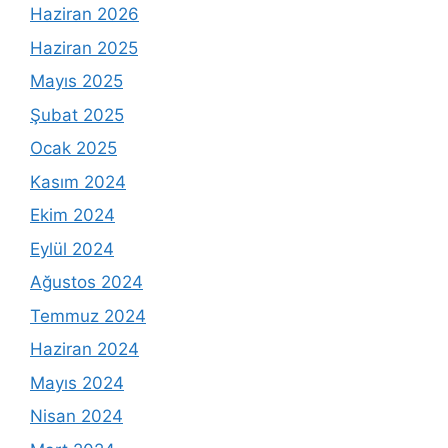
Haziran 2026
Haziran 2025
Mayıs 2025
Şubat 2025
Ocak 2025
Kasım 2024
Ekim 2024
Eylül 2024
Ağustos 2024
Temmuz 2024
Haziran 2024
Mayıs 2024
Nisan 2024