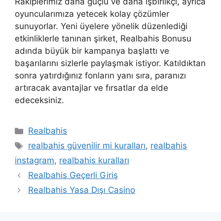
Rakiplerimiz daha güçlü ve daha işbirlikçi, ayrıca
oyuncularımıza yetecek kolay çözümler
sunuyorlar. Yeni üyelere yönelik düzenlediği
etkinliklerle tanınan şirket, Realbahis Bonusu
adında büyük bir kampanya başlattı ve
başarılarını sizlerle paylaşmak istiyor. Katıldıktan
sonra yatırdığınız fonların yanı sıra, paranızı
artıracak avantajlar ve fırsatlar da elde
edeceksiniz.
Kategoriler
Realbahis
Etiketler
realbahis güvenilir mi kuralları
,
realbahis
instagram
,
realbahis kuralları
Realbahis Geçerli Giriş
Realbahis Yasa Dışı Casino