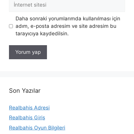
İnternet
sitesi
Daha sonraki yorumlarımda kullanılması için
adım, e-posta adresim ve site adresim bu
tarayıcıya kaydedilsin.
Son Yazılar
Realbahis Adresi
Realbahis Giriş
Realbahis Oyun Bilgileri