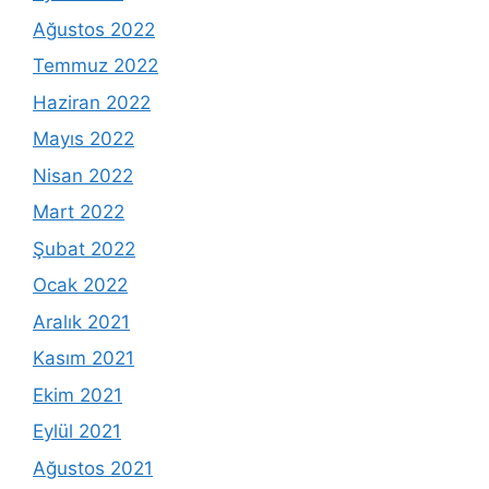
Ağustos 2022
Temmuz 2022
Haziran 2022
Mayıs 2022
Nisan 2022
Mart 2022
Şubat 2022
Ocak 2022
Aralık 2021
Kasım 2021
Ekim 2021
Eylül 2021
Ağustos 2021