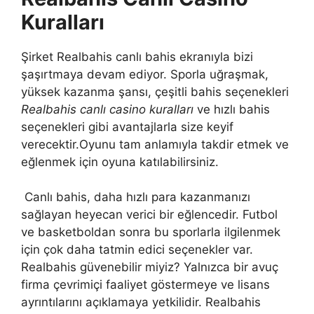
Kuralları
Şirket Realbahis canlı bahis ekranıyla bizi
şaşırtmaya devam ediyor. Sporla uğraşmak,
yüksek kazanma şansı, çeşitli bahis seçenekleri
Realbahis canlı casino kuralları
ve hızlı bahis
seçenekleri gibi avantajlarla size keyif
verecektir.Oyunu tam anlamıyla takdir etmek ve
eğlenmek için oyuna katılabilirsiniz.
Canlı bahis, daha hızlı para kazanmanızı
sağlayan heyecan verici bir eğlencedir. Futbol
ve basketboldan sonra bu sporlarla ilgilenmek
için çok daha tatmin edici seçenekler var.
Realbahis güvenebilir miyiz? Yalnızca bir avuç
firma çevrimiçi faaliyet göstermeye ve lisans
ayrıntılarını açıklamaya yetkilidir. Realbahis