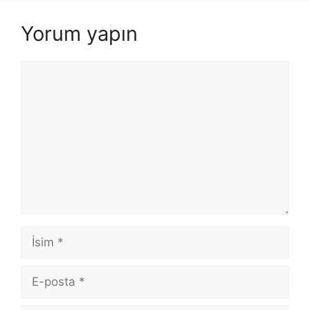
Yorum yapın
Yorum
İsim
E-
posta