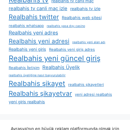
realbahis tv canli maç
realbahis tv canli maç izle
realbahis tv izle
Realbahis twitter
Realbahis web sitesi
realbahis whatsapp
realbahis yasa dışı casino
Realbahis yeni adres
Realbahis yeni adresi
realbahis yeni alan adı
Realbahis yeni giriş
Realbahis yeni giriş adres
Realbahis yeni güncel giriş
Realbahis Üyelik
Realbahis İletişim
realbahis üyeliğine nasıl başvurulabilir
Realbahis şikayet
realbahis şikayetleri
Realbahis şikayetvar
yeni adresi realbahis
yeni giris realbahis
Avrasya'nın en büyük reklam platformunda olmak için