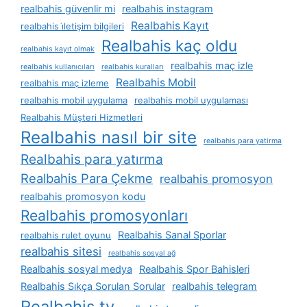
realbahis güvenlir mi
realbahis instagram
Realbahis Kayıt
realbahis i̇letişim bilgileri
Realbahis kaç oldu
realbahis kayıt olmak
realbahis maç izle
realbahis kullanıcıları
realbahis kuralları
Realbahis Mobil
realbahis maç izleme
realbahis mobil uygulama
realbahis mobil uygulaması
Realbahis Müşteri Hizmetleri
Realbahis nasıl bir site
realbahis para yatirma
Realbahis para yatırma
Realbahis Para Çekme
realbahis promosyon
realbahis promosyon kodu
Realbahis promosyonları
Realbahis Sanal Sporlar
realbahis rulet oyunu
realbahis sitesi
realbahis sosyal ağ
Realbahis sosyal medya
Realbahis Spor Bahisleri
Realbahis Sıkça Sorulan Sorular
realbahis telegram
Realbahis tv