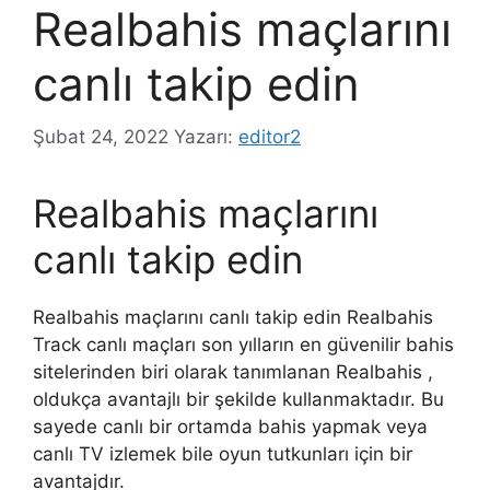
Realbahis maçlarını
canlı takip edin
Şubat 24, 2022
Yazarı:
editor2
Realbahis maçlarını
canlı takip edin
Realbahis maçlarını canlı takip edin Realbahis
Track canlı maçları son yılların en güvenilir bahis
sitelerinden biri olarak tanımlanan Realbahis ,
oldukça avantajlı bir şekilde kullanmaktadır. Bu
sayede canlı bir ortamda bahis yapmak veya
canlı TV izlemek bile oyun tutkunları için bir
avantajdır.