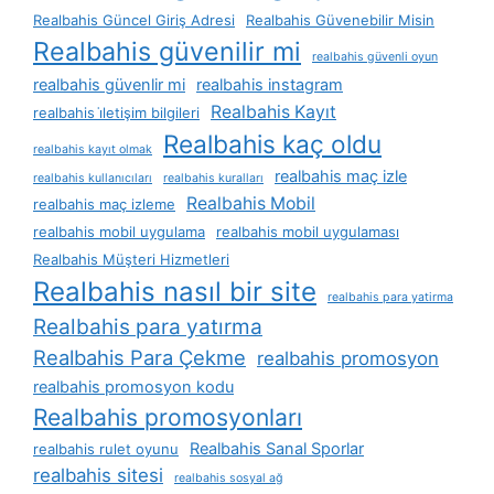
Realbahis Güncel Giriş Adresi
Realbahis Güvenebilir Misin
Realbahis güvenilir mi
realbahis güvenli oyun
realbahis güvenlir mi
realbahis instagram
Realbahis Kayıt
realbahis i̇letişim bilgileri
Realbahis kaç oldu
realbahis kayıt olmak
realbahis maç izle
realbahis kullanıcıları
realbahis kuralları
Realbahis Mobil
realbahis maç izleme
realbahis mobil uygulama
realbahis mobil uygulaması
Realbahis Müşteri Hizmetleri
Realbahis nasıl bir site
realbahis para yatirma
Realbahis para yatırma
Realbahis Para Çekme
realbahis promosyon
realbahis promosyon kodu
Realbahis promosyonları
Realbahis Sanal Sporlar
realbahis rulet oyunu
realbahis sitesi
realbahis sosyal ağ