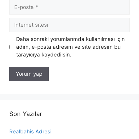
E-
posta
İnternet
sitesi
Daha sonraki yorumlarımda kullanılması için
adım, e-posta adresim ve site adresim bu
tarayıcıya kaydedilsin.
Son Yazılar
Realbahis Adresi