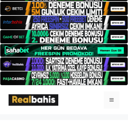
İçeriğe
atla
Menü