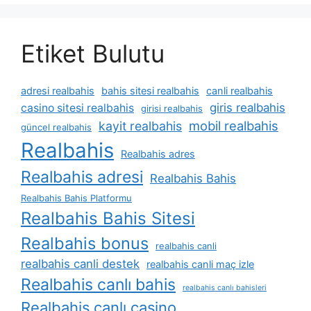
Etiket Bulutu
adresi realbahis
bahis sitesi realbahis
canli realbahis
giris realbahis
casino sitesi realbahis
girisi realbahis
mobil realbahis
kayit realbahis
güncel realbahis
Realbahis
Realbahis adres
Realbahis adresi
Realbahis Bahis
Realbahis Bahis Platformu
Realbahis Bahis Sitesi
Realbahis bonus
realbahis canli
realbahis canli destek
realbahis canli maç izle
Realbahis canlı bahis
realbahis canlı bahisleri
Realbahis canlı casino