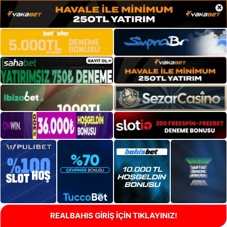
×
REALBAHIS GİRİŞ İÇİN TIKLAYINIZ!