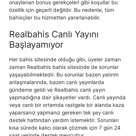
onaylanan bonus gerekçeleri gibi koşullar bu
özellik için geçerli değildir. Bu nedenle, tüm
bahisçiler bu hizmetten yararlanabilir.
Realbahis Canlı Yayını
Başlayamıyor
Her bahis sitesinde olduğu gibi, üyeler zaman
zaman Realbahis bahis sitesinde de sorunlar
yaşayabilmektedir. Bu sorunlar bazen yatırım
anlaşmalarında, bazen canlı yayınlarda
gündeme geldi ve Realbahis canlı yayın
yapmadığına dair şikayetler vardı. Canlı yayında
veya canlı bir ortamda rastgele bir alanda kaza
yaparsanız yapmanız gereken tek şey canlı
destek hattından yardım istemektir. Sorunları
kısa sürede kalıcı olarak çözmek için 7 gün 24
saat yerinde destek mevcuttur.