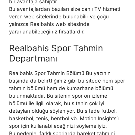
bir avantaja sahiptir.
Bu avantajlardan bazıları size canlı TV hizmeti
veren web sitelerinde bulunabilir ve çoğu
yalnızca Realbahis web sitesinde
yararlanabileceğiniz fırsatlardır.
Realbahis Spor Tahmin
Departmanı
Realbahis Spor Tahmin Bölümü Bu yazının
başında da belirttiğimiz gibi bu sitede hem spor
tahmin bölümü hem de kumarhane bölümü
bulunmaktadır. Bu sitenin spor ön izleme
bölümü ile ilgili olarak, bu sitenin çok iyi
detayları olduğu söyleniyor. Bu sitede futbol, ​​
basketbol, ​​tenis, hentbol vb. Motion Insights’ı
spor için kullanabileceğinizi söylemeliyiz.
Bu nedenle, farklı sporlarda hareket tahmini