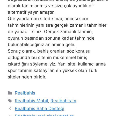
olarak tanımlanmış ve size çok ayrıntılı bir
alternatif yayınlamıştır.
Öte yandan bu sitede maç öncesi spor
tahminlerinin yanı sıra gerçek zamanlı tahminler
de yapabilirsiniz. Gerçek zamanlı tahmin,
oyunun başından sonuna kadar tahminde
bulunabileceğiniz anlamına gelir.
Sonuç olarak, bahis oranları söz konusu
olduğunda bu sitenin mükemmel bir iş
çıkardığını söylemeliyiz. Yani site, kullanıcılarına
spor tahmin katsayıları en yüksek olan Türk
sitelerinden biridir.
Kategoriler
Realbahis
Etiketler
Realbahis Mobil
,
Realbahis tv
Realbahis Saha Desteği