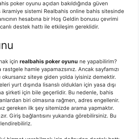
bahis poker oyunu açıdan bakıldığında güven
 ikramiye sistemi Realbahis online bahis sitesinde
lanıcının hesabına bir Hoş Geldin bonusu çevrimi
nlı destek hattı ile etkileşim gereklidir.
unu
mak için
realbahis poker oyunu
ne yapabilirim?
da rastgele hamle yapamazsınız. Ancak sayfamızı
 okursanız siteye giden yolda iyisiniz demektir.
ri yurt dışında lisanslı oldukları için yasa dışı
 şirketi için bile geçerlidir. Bu nedenle, bahis
olanlardan biri olmasına rağmen, adres engellenir.
nız gereken ilk şey sitemizde arama yapmaktır.
ır. Giriş bağlantısını yukarıda görebilirsiniz. Bu
lendirebiliriz.