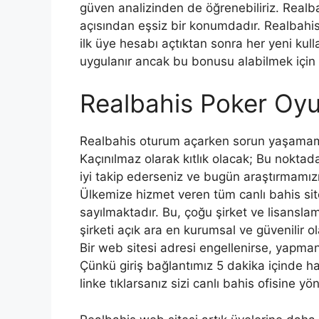
güven analizinden de öğrenebiliriz. Real
açısından eşsiz bir konumdadır. Realbahis
ilk üye hesabı açtıktan sonra her yeni kul
uygulanır ancak bu bonusu alabilmek için ca
Realbahis Poker Oy
Realbahis oturum açarken sorun yaşama
Kaçınılmaz olarak kıtlık olacak; Bu nokta
iyi takip ederseniz ve bugün araştırmamızı
Ülkemize hizmet veren tüm canlı bahis sitele
sayılmaktadır. Bu, çoğu şirket ve lisanslama
şirketi açık ara en kurumsal ve güvenilir 
Bir web sitesi adresi engellenirse, yapma
Çünkü giriş bağlantımız 5 dakika içinde haz
linke tıklarsanız sizi canlı bahis ofisine yön