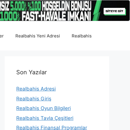
er
Realbahis Yeni Adresi
Realbahis
Son Yazılar
Realbahis Adresi
Realbahis Giriş
Realbahis Oyun Bilgileri
Realbahis Tavla Çeşitleri
Realbahis Finansal Programlar