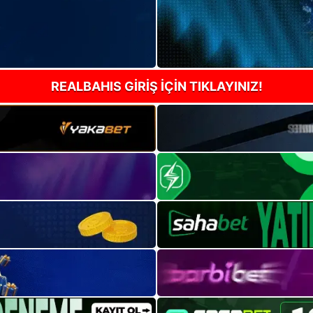
REALBAHIS GİRİŞ İÇİN TIKLAYINIZ!