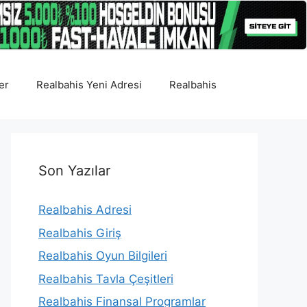
er
Realbahis Yeni Adresi
Realbahis
Son Yazılar
Realbahis Adresi
Realbahis Giriş
Realbahis Oyun Bilgileri
Realbahis Tavla Çeşitleri
Realbahis Finansal Programlar