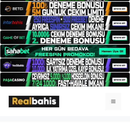
İçeriğe
atla
Menü