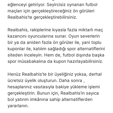
eğlenceyi getiriyor. Seyircisiz oynanan futbol
maçları için gerçekleştireceğiniz ön görüleri
Realbahis’te gerçekleştirebilirsiniz.
Realbahis, rakiplerine kıyasla fazla miktarlı maç
kazancını oyuncularına sunar. Oyun severlerin
bir ya da aniden fazla ön görüler ile, yani toplu
kuponlar ile, katılım sağladığı spor alternatiflerini
siteden inceleyin. Hem de, futbol dışında başka
spor müsabakalına da kupon hazırlayabilirsiniz.
Henüz Realbahis’te bir üyeliğiniz yoksa, derhal
ücretsiz üyelik oluşturun. Daha sonra ,
hesaplarınız vasıtasıyla bakiye yükleme işlemi
gerçekleştirin. Bunun için, Realbahis’in sayıca
bol yatırım imkânına sahip alternatiflerden
yararlanın.