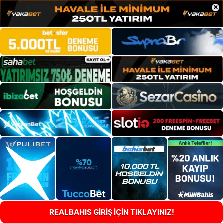
×
REALBAHIS GİRİŞ İÇİN TIKLAYINIZ!