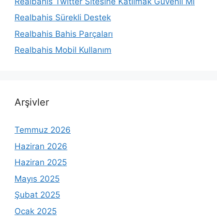
Realbahis Twitter Sitesine Katılmak Güvenli Mi
Realbahis Sürekli Destek
Realbahis Bahis Parçaları
Realbahis Mobil Kullanım
Arşivler
Temmuz 2026
Haziran 2026
Haziran 2025
Mayıs 2025
Şubat 2025
Ocak 2025