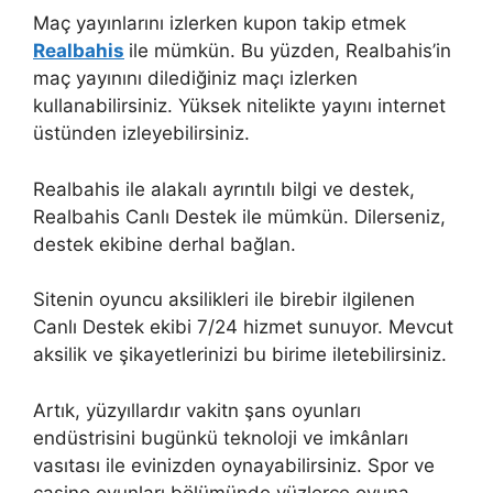
Maç yayınlarını izlerken kupon takip etmek
Realbahis
ile mümkün. Bu yüzden, Realbahis’in
maç yayınını dilediğiniz maçı izlerken
kullanabilirsiniz. Yüksek nitelikte yayını internet
üstünden izleyebilirsiniz.
Realbahis ile alakalı ayrıntılı bilgi ve destek,
Realbahis Canlı Destek ile mümkün. Dilerseniz,
destek ekibine derhal bağlan.
Sitenin oyuncu aksilikleri ile birebir ilgilenen
Canlı Destek ekibi 7/24 hizmet sunuyor. Mevcut
aksilik ve şikayetlerinizi bu birime iletebilirsiniz.
Artık, yüzyıllardır vakitn şans oyunları
endüstrisini bugünkü teknoloji ve imkânları
vasıtası ile evinizden oynayabilirsiniz. Spor ve
casino oyunları bölümünde yüzlerce oyuna