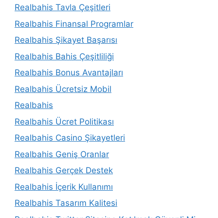
Realbahis Tavla Çeşitleri
Realbahis Finansal Programlar
Realbahis Şikayet Başarısı
Realbahis Bahis Çeşitliliği
Realbahis Bonus Avantajları
Realbahis Ücretsiz Mobil
Realbahis
Realbahis Ücret Politikası
Realbahis Casino Şikayetleri
Realbahis Geniş Oranlar
Realbahis Gerçek Destek
Realbahis İçerik Kullanımı
Realbahis Tasarım Kalitesi