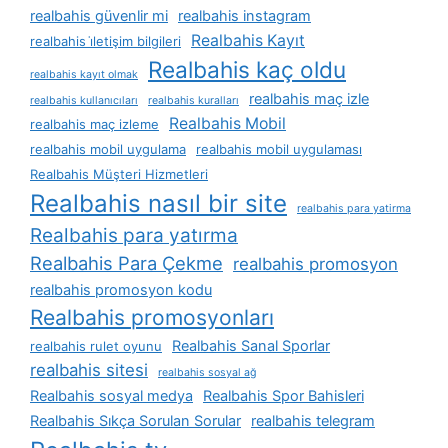
realbahis güvenlir mi
realbahis instagram
Realbahis Kayıt
realbahis i̇letişim bilgileri
Realbahis kaç oldu
realbahis kayıt olmak
realbahis maç izle
realbahis kullanıcıları
realbahis kuralları
Realbahis Mobil
realbahis maç izleme
realbahis mobil uygulama
realbahis mobil uygulaması
Realbahis Müşteri Hizmetleri
Realbahis nasıl bir site
realbahis para yatirma
Realbahis para yatırma
Realbahis Para Çekme
realbahis promosyon
realbahis promosyon kodu
Realbahis promosyonları
Realbahis Sanal Sporlar
realbahis rulet oyunu
realbahis sitesi
realbahis sosyal ağ
Realbahis sosyal medya
Realbahis Spor Bahisleri
Realbahis Sıkça Sorulan Sorular
realbahis telegram