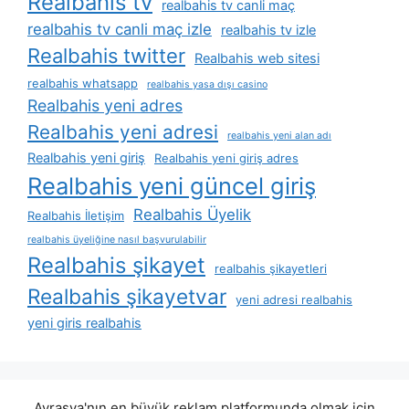
Realbahis tv
realbahis tv canli maç
realbahis tv canli maç izle
realbahis tv izle
Realbahis twitter
Realbahis web sitesi
realbahis whatsapp
realbahis yasa dışı casino
Realbahis yeni adres
Realbahis yeni adresi
realbahis yeni alan adı
Realbahis yeni giriş
Realbahis yeni giriş adres
Realbahis yeni güncel giriş
Realbahis Üyelik
Realbahis İletişim
realbahis üyeliğine nasıl başvurulabilir
Realbahis şikayet
realbahis şikayetleri
Realbahis şikayetvar
yeni adresi realbahis
yeni giris realbahis
Avrasya'nın en büyük reklam platformunda olmak için