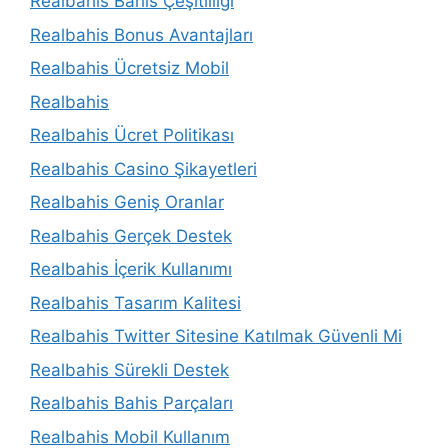
Realbahis Bahis Çeşitliliği
Realbahis Bonus Avantajları
Realbahis Ücretsiz Mobil
Realbahis
Realbahis Ücret Politikası
Realbahis Casino Şikayetleri
Realbahis Geniş Oranlar
Realbahis Gerçek Destek
Realbahis İçerik Kullanımı
Realbahis Tasarım Kalitesi
Realbahis Twitter Sitesine Katılmak Güvenli Mi
Realbahis Sürekli Destek
Realbahis Bahis Parçaları
Realbahis Mobil Kullanım