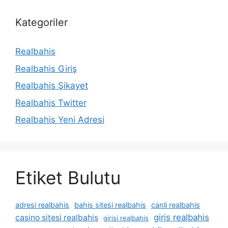
Kategoriler
Realbahis
Realbahis Giriş
Realbahis Şikayet
Realbahis Twitter
Realbahis Yeni Adresi
Etiket Bulutu
adresi realbahis
bahis sitesi realbahis
canli realbahis
giris realbahis
casino sitesi realbahis
girisi realbahis