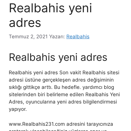
Realbahis yeni
adres
Temmuz 2, 2021
Yazarı:
Realbahis
Realbahis yeni adres
Realbahis yeni adres Son vakit Realbahis sitesi
adresi üstüne gerçekleşen adres değişiminin
sıklığı gittikçe arttı. Bu hedefle. yardımcı blog
sitelerinden biri belirleme edilen Realbahis Yeni
Adres, oyuncularına yeni adres bilgilendirmesi
yapıyor.
www.Realbahis231.com adresini tarayıcınıza