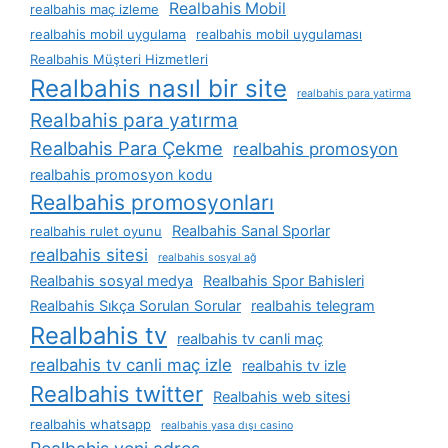
Realbahis Mobil
realbahis maç izleme
realbahis mobil uygulama
realbahis mobil uygulaması
Realbahis Müşteri Hizmetleri
Realbahis nasıl bir site
realbahis para yatirma
Realbahis para yatırma
Realbahis Para Çekme
realbahis promosyon
realbahis promosyon kodu
Realbahis promosyonları
Realbahis Sanal Sporlar
realbahis rulet oyunu
realbahis sitesi
realbahis sosyal ağ
Realbahis sosyal medya
Realbahis Spor Bahisleri
Realbahis Sıkça Sorulan Sorular
realbahis telegram
Realbahis tv
realbahis tv canli maç
realbahis tv canli maç izle
realbahis tv izle
Realbahis twitter
Realbahis web sitesi
realbahis whatsapp
realbahis yasa dışı casino