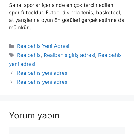
Sanal sporlar içerisinde en çok tercih edilen
spor futboldur. Futbol dışında tenis, basketbol,
at yarışlarına oyun ön görüleri gerçekleştirme da
mümkün.
Kategoriler
Realbahis Yeni Adresi
Etiketler
Realbahis
,
Realbahis giriş adresi
,
Realbahis
yeni adresi
Realbahis yeni adres
Realbahis yeni adres
Yorum yapın
Yorum