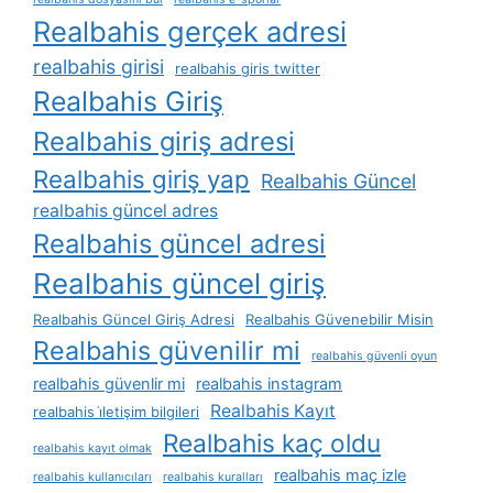
Realbahis gerçek adresi
realbahis girisi
realbahis giris twitter
Realbahis Giriş
Realbahis giriş adresi
Realbahis giriş yap
Realbahis Güncel
realbahis güncel adres
Realbahis güncel adresi
Realbahis güncel giriş
Realbahis Güncel Giriş Adresi
Realbahis Güvenebilir Misin
Realbahis güvenilir mi
realbahis güvenli oyun
realbahis güvenlir mi
realbahis instagram
Realbahis Kayıt
realbahis i̇letişim bilgileri
Realbahis kaç oldu
realbahis kayıt olmak
realbahis maç izle
realbahis kullanıcıları
realbahis kuralları