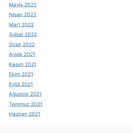
Mayıs 2022
Nisan 2022
Mart 2022
Şubat 2022
Ocak 2022
Aralık 2021
Kasım 2021
Ekim 2021
Eylül 2021
Ağustos 2021
Temmuz 2021
Haziran 2021