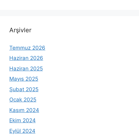
Arşivler
Temmuz 2026
Haziran 2026
Haziran 2025
Mayıs 2025
Şubat 2025
Ocak 2025
Kasım 2024
Ekim 2024
Eylül 2024