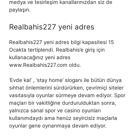
medya ve tesirleşim kanallarınızdan siz de
paylaşın.
Realbahis227 yeni adres
Realbahis227 yeni adres bilgi kapasitesi 15
Ocakta tertiplendi. Realbahis’e giriş için
kullanacağınız yeni adres
www.Realbahis227.com oldu.
‘Evde kal’ , ‘stay home’ sloganı ile bütün dünya
sıhhat önlemlerini sürdürürken, çevrimiçi siteler
vasıtasıyla oyunlar sürmeye devam ediyor. Spor
maçları bir vakitliğine durdurulduktan sonra,
yalnızca sanal spor ve casino oyunları
kullanımdaydı ama henüz seyircisiz maçlarla
oyunlar gene oynanmaya devam ediyor.