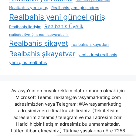
realbahis yeni alan adı
Realbahis yeni giriş
Realbahis yeni giriş adres
Realbahis yeni güncel giriş
Realbahis Üyelik
Realbahis İletişim
realbahis üyeliğine nasıl başvurulabilir
Realbahis şikayet
realbahis şikayetleri
Realbahis şikayetvar
yeni adresi realbahis
yeni giris realbahis
Avrasya'nın en büyük reklam platformunda olmak için
Microsoft Teams:
reklam@avrasyamarketing.com
adresimizden veya Telegram: @Avrasyamarketing
adresimizden irtibat kurabilirsiniz. (Tek iletişim
adreslerimiz teams / telegram ve mail adresimizdir.
Harici hiçbir iletişim adresimiz bulunmamaktadır.
Lütfen itibar etmeyiniz.) Türkiye yasalarına göre 7258