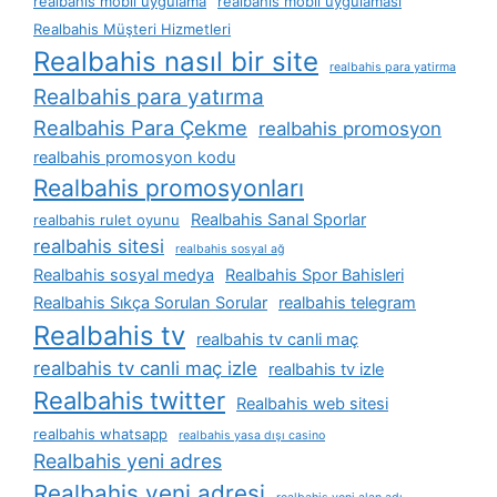
realbahis mobil uygulama
realbahis mobil uygulaması
Realbahis Müşteri Hizmetleri
Realbahis nasıl bir site
realbahis para yatirma
Realbahis para yatırma
Realbahis Para Çekme
realbahis promosyon
realbahis promosyon kodu
Realbahis promosyonları
Realbahis Sanal Sporlar
realbahis rulet oyunu
realbahis sitesi
realbahis sosyal ağ
Realbahis sosyal medya
Realbahis Spor Bahisleri
Realbahis Sıkça Sorulan Sorular
realbahis telegram
Realbahis tv
realbahis tv canli maç
realbahis tv canli maç izle
realbahis tv izle
Realbahis twitter
Realbahis web sitesi
realbahis whatsapp
realbahis yasa dışı casino
Realbahis yeni adres
Realbahis yeni adresi