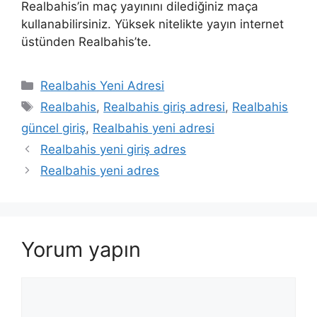
Realbahis’in maç yayınını dilediğiniz maça
kullanabilirsiniz. Yüksek nitelikte yayın internet
üstünden Realbahis’te.
Kategoriler
Realbahis Yeni Adresi
Etiketler
Realbahis
,
Realbahis giriş adresi
,
Realbahis
güncel giriş
,
Realbahis yeni adresi
Realbahis yeni giriş adres
Realbahis yeni adres
Yorum yapın
Yorum