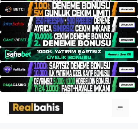
İçeriğe
atla
Menü