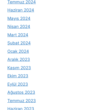
Temmuz 2024
Haziran 2024
Mayıs 2024
Nisan 2024
Mart 2024
Şubat 2024
Ocak 2024
Aralık 2023
Kasım 2023
Ekim 2023
Eylül 2023
Ağustos 2023
Temmuz 2023
Haziran 2023