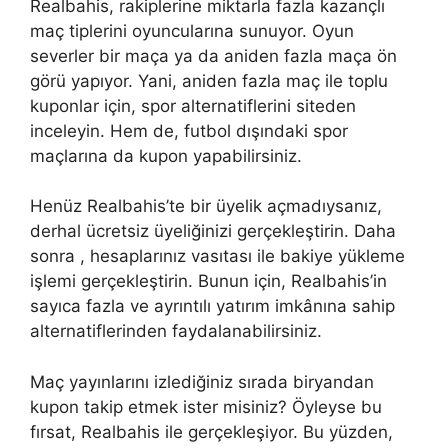
Realbahis, rakiplerine miktarla fazla kazançlı
maç tiplerini oyuncularına sunuyor. Oyun
severler bir maça ya da aniden fazla maça ön
görü yapıyor. Yani, aniden fazla maç ile toplu
kuponlar için, spor alternatiflerini siteden
inceleyin. Hem de, futbol dışındaki spor
maçlarına da kupon yapabilirsiniz.
Henüz Realbahis’te bir üyelik açmadıysanız,
derhal ücretsiz üyeliğinizi gerçekleştirin. Daha
sonra , hesaplarınız vasıtası ile bakiye yükleme
işlemi gerçekleştirin. Bunun için, Realbahis’in
sayıca fazla ve ayrıntılı yatırım imkânına sahip
alternatiflerinden faydalanabilirsiniz.
Maç yayınlarını izlediğiniz sırada biryandan
kupon takip etmek ister misiniz? Öyleyse bu
fırsat, Realbahis ile gerçekleşiyor. Bu yüzden,