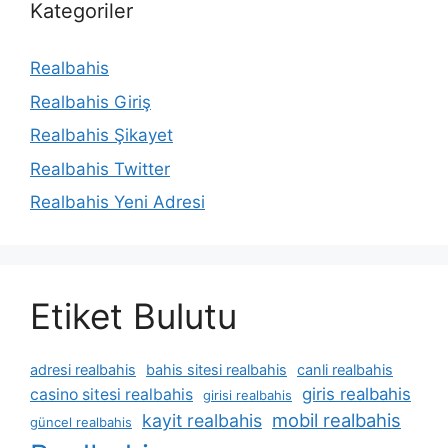
Kategoriler
Realbahis
Realbahis Giriş
Realbahis Şikayet
Realbahis Twitter
Realbahis Yeni Adresi
Etiket Bulutu
adresi realbahis
bahis sitesi realbahis
canli realbahis
giris realbahis
casino sitesi realbahis
girisi realbahis
mobil realbahis
kayit realbahis
güncel realbahis