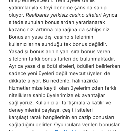
talep etmeyecektir. Yeni üyeler de ilk
yatırımlarıyla siteyi deneme şansına sahip
oluyor.
Realbahis yetkisiz casino siteleri
Ayrıca
sitede sunulan bonuslardan yararlanarak
kazancınızı artırma olanağına da sahipsiniz.
Bonusları yasa dışı casino sitelerinin
kullanıcılarına sunduğu tek bonus değildir.
Yasadışı bonuslarının yanı sıra bonus veren
sitelerin farklı bonus türleri de bulunmaktadır.
Ayrıca yasa dışı ödül siteleri, ödülleri belirlerken
sadece yeni üyeleri değil mevcut üyeleri de
dikkate alıyor. Bu nedenle, halihazırda
hizmetlerimize kayıtlı olan üyelerimizden farklı
niteliklere sahip üyelerimize ek avantajlar
sağlıyoruz. Kullanıcılar tartışmalara katılır ve
deneyimlerini paylaşır, çeşitli siteleri
karşılaştırarak hangilerinin en cazip bonusları
sağladığını belirler. Oyunculara verilen bonuslar