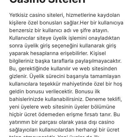
Yetkisiz casino siteleri, hizmetlerine kaydolan
kişilere özel bonusları sağlar.Her bir kullanıcıya
benzersiz bir kullanıcı adı ve şifre atayın.
Kullanıcılar siteye üyelik işlemini onayladıktan
sonra üyelik giriş seçeneğini kullanarak giriş
yaparak hesaplarına erişebilirler. Kişisel
bilgileriniz başka taraflarla paylaşılmayacaktır.
Bu, gerektiğinde kullanılır ve web sitesinden
gizlenir. Üyelik sürecini başarıyla tamamlayan
kullanıcılara teşekkür mahiyetinde özel bir hoş
geldin bonusu verilecektir. Bonusu ilk
bahislerinizde kullanabilirsiniz. Deneme teklifi,
yeni üyelere web sitesinin üyeler bölümüne
hiçbir ücret ödemeden erişme fırsatı tanır. Bu
yatırımın bir parçası olarak yasa dışı casino
sağlayıcıları kullanıcılardan herhangi bir ücret