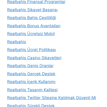
Realbahis Finansal Programlar
Realbahis Şikayet Başarısı
Realbahis Bahis Çeşitliliği
Realbahis Bonus Avantajları
Realbahis Ücretsiz Mobil
Realbahis
Realbahis Ücret Politikası
Realbahis Casino Şikayetleri
Realbahis Geniş Oranlar
Realbahis Gerçek Destek
Realbahis İçerik Kullanımı
Realbahis Tasarım Kalitesi
Realbahis Twitter Sitesine Katılmak Güvenli Mi
Realbahis Sürekli Destek