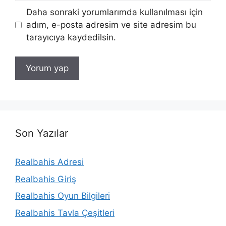
Daha sonraki yorumlarımda kullanılması için
adım, e-posta adresim ve site adresim bu
tarayıcıya kaydedilsin.
Son Yazılar
Realbahis Adresi
Realbahis Giriş
Realbahis Oyun Bilgileri
Realbahis Tavla Çeşitleri