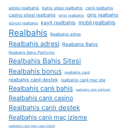
adresi realbahis
bahis sitesi realbahis
canli realbahis
giris realbahis
casino sitesi realbahis
girisi realbahis
mobil realbahis
kayit realbahis
güncel realbahis
Realbahis
Realbahis adres
Realbahis adresi
Realbahis Bahis
Realbahis Bahis Platformu
Realbahis Bahis Sitesi
Realbahis bonus
realbahis canli
realbahis canli destek
realbahis canli maç izle
Realbahis canlı bahis
realbahis canlı bahisleri
Realbahis canlı casino
Realbahis canlı destek
Realbahis canlı maç izleme
realbahis canlı maçı nasıl i̇zlenir