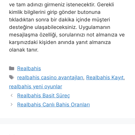
ve tam adınızı girmeniz istenecektir. Gerekli
kimlik bilgilerini girip gönder butonuna
tıkladıktan sonra bir dakika içinde müşteri
desteğine ulaşabileceksiniz. Uygulamanın
mesajlaşma özelliği, sorularınızı not almanıza ve
karşınızdaki kişiden anında yanıt almanıza
olanak tanır.
Kategoriler
Realbahis
Etiketler
realbahis casino avantajları
,
Realbahis Kayıt
,
realbahis yeni oyunlar
Realbahis Basit Süreç
Realbahis Canlı Bahis Oranları