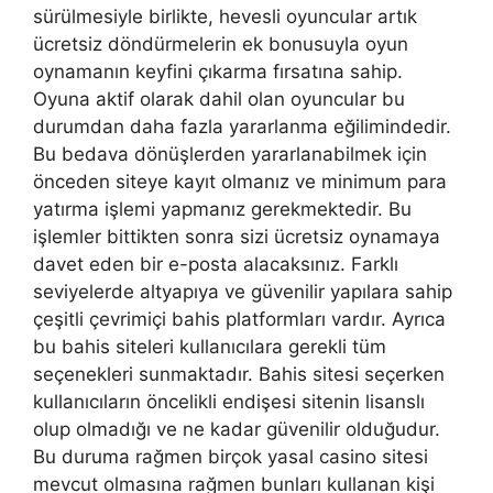
sürülmesiyle birlikte, hevesli oyuncular artık
ücretsiz döndürmelerin ek bonusuyla oyun
oynamanın keyfini çıkarma fırsatına sahip.
Oyuna aktif olarak dahil olan oyuncular bu
durumdan daha fazla yararlanma eğilimindedir.
Bu bedava dönüşlerden yararlanabilmek için
önceden siteye kayıt olmanız ve minimum para
yatırma işlemi yapmanız gerekmektedir. Bu
işlemler bittikten sonra sizi ücretsiz oynamaya
davet eden bir e-posta alacaksınız. Farklı
seviyelerde altyapıya ve güvenilir yapılara sahip
çeşitli çevrimiçi bahis platformları vardır. Ayrıca
bu bahis siteleri kullanıcılara gerekli tüm
seçenekleri sunmaktadır. Bahis sitesi seçerken
kullanıcıların öncelikli endişesi sitenin lisanslı
olup olmadığı ve ne kadar güvenilir olduğudur.
Bu duruma rağmen birçok yasal casino sitesi
mevcut olmasına rağmen bunları kullanan kişi