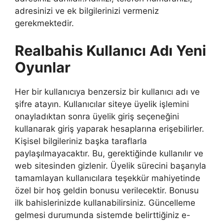
adresinizi ve ek bilgilerinizi vermeniz
gerekmektedir.
Realbahis Kullanıcı Adı Yeni
Oyunlar
Her bir kullanıcıya benzersiz bir kullanıcı adı ve
şifre atayın. Kullanıcılar siteye üyelik işlemini
onayladıktan sonra üyelik giriş seçeneğini
kullanarak giriş yaparak hesaplarına erişebilirler.
Kişisel bilgileriniz başka taraflarla
paylaşılmayacaktır. Bu, gerektiğinde kullanılır ve
web sitesinden gizlenir. Üyelik sürecini başarıyla
tamamlayan kullanıcılara teşekkür mahiyetinde
özel bir hoş geldin bonusu verilecektir. Bonusu
ilk bahislerinizde kullanabilirsiniz. Güncelleme
gelmesi durumunda sistemde belirttiğiniz e-