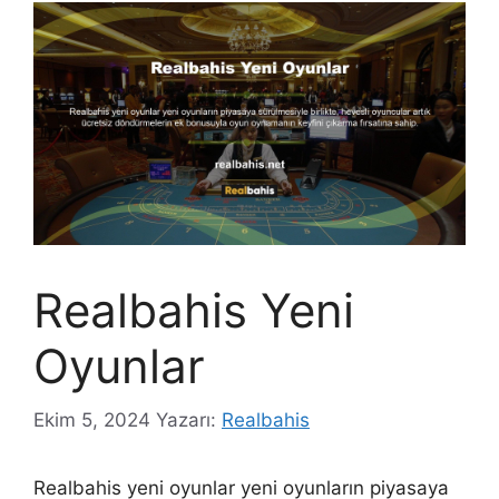
Realbahis Yeni
Oyunlar
Ekim 5, 2024
Yazarı:
Realbahis
Realbahis yeni oyunlar yeni oyunların piyasaya