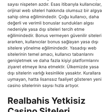
sayısı nispeten azdır. Esas itibarıyla kullanıcılar,
orijinal web siteleri hakkında olumsuz bir algıya
sahip olma eğilimindedir. Çoğu kullanıcı, daha
değerli ve verimli bonuslar sundukları algısı
nedeniyle yasa dışı siteleri tercih etme
eğilimindedir. Bonus vermeyen güvenilir siteleri
ararken, kullanıcılar bonus sağlayan yasa dışı
sitelere yönelme eğilimindedir. Yasadışı web
sitelerinin temel amacı, kullanıcı tabanlarını
genişletmek ve daha fazla kişiyi platformlarını
ziyaret etmeye ikna etmektir. Ülkemizde yasa
dışı sitelerin varlığı kesinlikle yasaktır. Kurallara
uymayan, hatta lisanssız faaliyet gösteren yeni
casino sitelerinin sayısı hızla artıyor.
Realbahis Yetkisiz
Casino Siteleri