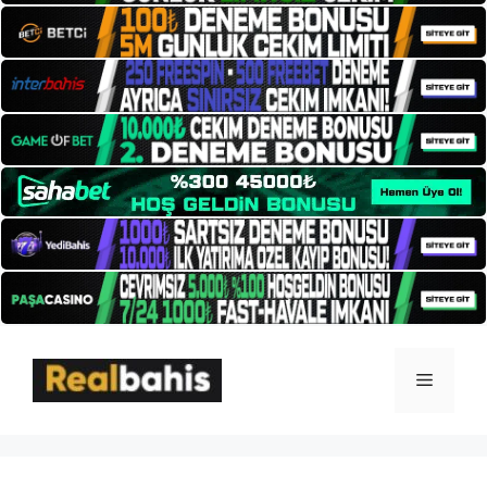
İçeriğe
atla
Menü