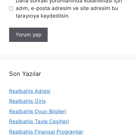
Daha sonraki yorumlarımda kullanılması için
adım, e-posta adresim ve site adresim bu
tarayıcıya kaydedilsin.
Son Yazılar
Realbahis Adresi
Realbahis Giriş
Realbahis Oyun Bilgileri
Realbahis Tavla Çeşitleri
Realbahis Finansal Programlar