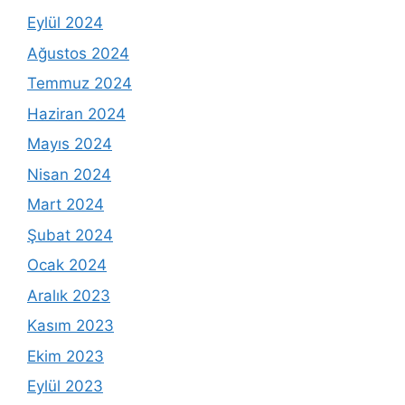
Eylül 2024
Ağustos 2024
Temmuz 2024
Haziran 2024
Mayıs 2024
Nisan 2024
Mart 2024
Şubat 2024
Ocak 2024
Aralık 2023
Kasım 2023
Ekim 2023
Eylül 2023