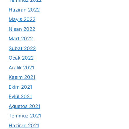
Temmuz 2022
Haziran 2022
Mayıs 2022
Nisan 2022
Mart 2022
Şubat 2022
Ocak 2022
Aralık 2021
Kasım 2021
Ekim 2021
Eylül 2021
Ağustos 2021
Temmuz 2021
Haziran 2021