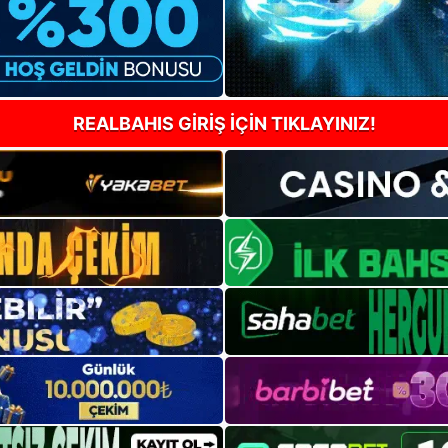
REALBAHIS GİRİŞ İÇİN TIKLAYINIZ!