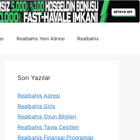
er
Realbahis Yeni Adresi
Realbahis
Son Yazılar
Realbahis Adresi
Realbahis Giriş
Realbahis Oyun Bilgileri
Realbahis Tavla Çeşitleri
Realbahis Finansal Programlar