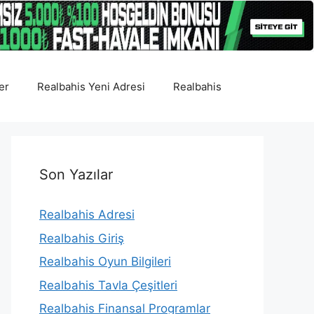
er
Realbahis Yeni Adresi
Realbahis
Son Yazılar
Realbahis Adresi
Realbahis Giriş
Realbahis Oyun Bilgileri
Realbahis Tavla Çeşitleri
Realbahis Finansal Programlar