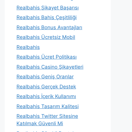
Realbahis Şikayet Başarısı
Realbahis Bahis Çeşitliliği
Realbahis Bonus Avantajları
Realbahis Ücretsiz Mobil
Realbahis
Realbahis Ücret Politikası
Realbahis Casino Şikayetleri
Realbahis Geniş Oranlar
Realbahis Gerçek Destek
Realbahis İçerik Kullanımı
Realbahis Tasarım Kalitesi
Realbahis Twitter Sitesine
Katılmak Güvenli Mi