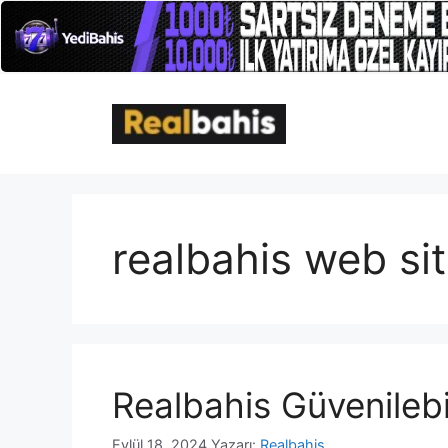
İçeriğe
atla
realbahis web sit
Realbahis Güvenilebi
Eylül 18, 2024
Yazarı:
Realbahis