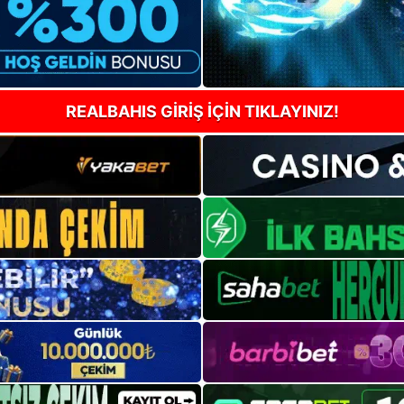
REALBAHIS GİRİŞ İÇİN TIKLAYINIZ!