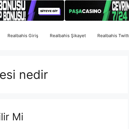
Realbahis Giriş
Realbahis Şikayet
Realbahis Twitt
esi nedir
lir Mi