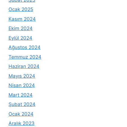
Ocak 2025
Kasım 2024
Ekim 2024
Eylül 2024
Ağustos 2024
Temmuz 2024
Haziran 2024
Mayıs 2024
Nisan 2024
Mart 2024
Şubat 2024
Ocak 2024
Aralık 2023