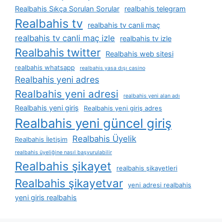
Realbahis Sıkça Sorulan Sorular
realbahis telegram
Realbahis tv
realbahis tv canli maç
realbahis tv canli maç izle
realbahis tv izle
Realbahis twitter
Realbahis web sitesi
realbahis whatsapp
realbahis yasa dışı casino
Realbahis yeni adres
Realbahis yeni adresi
realbahis yeni alan adı
Realbahis yeni giriş
Realbahis yeni giriş adres
Realbahis yeni güncel giriş
Realbahis Üyelik
Realbahis İletişim
realbahis üyeliğine nasıl başvurulabilir
Realbahis şikayet
realbahis şikayetleri
Realbahis şikayetvar
yeni adresi realbahis
yeni giris realbahis