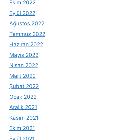
Ekim 2022
Eylül 2022
Ağustos 2022
Temmuz 2022
Haziran 2022
Mayıs 2022
Nisan 2022
Mart 2022
Şubat 2022
Ocak 2022
Aralık 2021
Kasım 2021
Ekim 2021
Eylül 2021