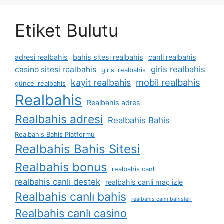
Etiket Bulutu
adresi realbahis
bahis sitesi realbahis
canli realbahis
giris realbahis
casino sitesi realbahis
girisi realbahis
mobil realbahis
kayit realbahis
güncel realbahis
Realbahis
Realbahis adres
Realbahis adresi
Realbahis Bahis
Realbahis Bahis Platformu
Realbahis Bahis Sitesi
Realbahis bonus
realbahis canli
realbahis canli destek
realbahis canli maç izle
Realbahis canlı bahis
realbahis canlı bahisleri
Realbahis canlı casino