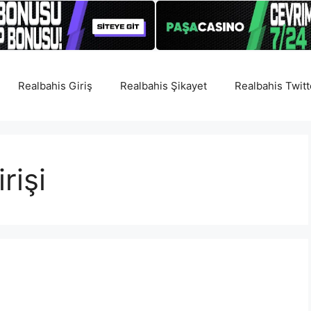
Realbahis Giriş
Realbahis Şikayet
Realbahis Twitt
rişi