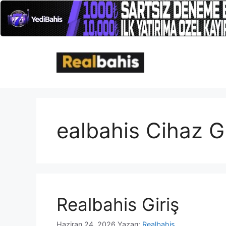
İçeriğe
atla
ealbahis Cihaz Gi
Realbahis Giriş
Haziran 24, 2026
Yazarı:
Realbahis