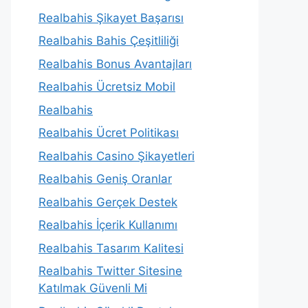
Realbahis Şikayet Başarısı
Realbahis Bahis Çeşitliliği
Realbahis Bonus Avantajları
Realbahis Ücretsiz Mobil
Realbahis
Realbahis Ücret Politikası
Realbahis Casino Şikayetleri
Realbahis Geniş Oranlar
Realbahis Gerçek Destek
Realbahis İçerik Kullanımı
Realbahis Tasarım Kalitesi
Realbahis Twitter Sitesine
Katılmak Güvenli Mi