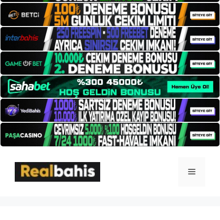
İçeriğe
atla
Menü