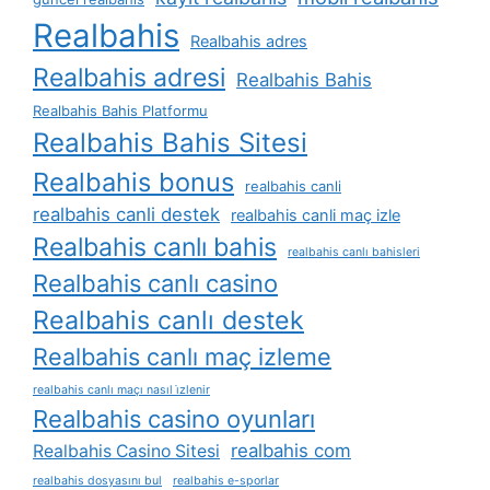
Realbahis
Realbahis adres
Realbahis adresi
Realbahis Bahis
Realbahis Bahis Platformu
Realbahis Bahis Sitesi
Realbahis bonus
realbahis canli
realbahis canli destek
realbahis canli maç izle
Realbahis canlı bahis
realbahis canlı bahisleri
Realbahis canlı casino
Realbahis canlı destek
Realbahis canlı maç izleme
realbahis canlı maçı nasıl i̇zlenir
Realbahis casino oyunları
realbahis com
Realbahis Casino Sitesi
realbahis dosyasını bul
realbahis e-sporlar