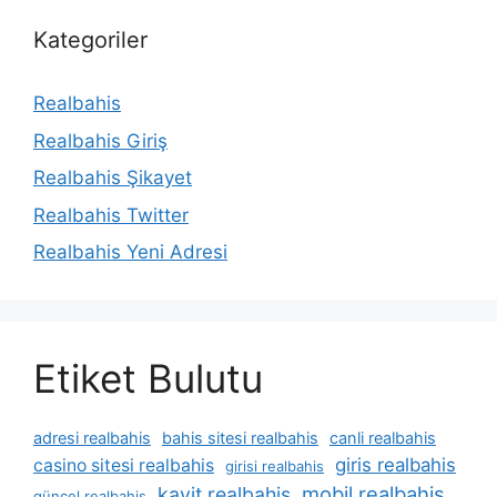
Kategoriler
Realbahis
Realbahis Giriş
Realbahis Şikayet
Realbahis Twitter
Realbahis Yeni Adresi
Etiket Bulutu
adresi realbahis
bahis sitesi realbahis
canli realbahis
giris realbahis
casino sitesi realbahis
girisi realbahis
mobil realbahis
kayit realbahis
güncel realbahis