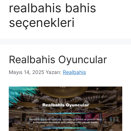
realbahis bahis
seçenekleri
Realbahis Oyuncular
Mayıs 14, 2025
Yazarı:
Realbahis