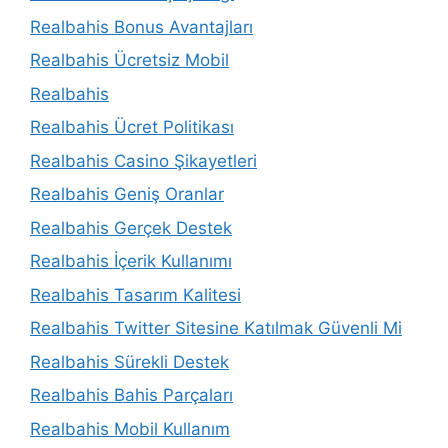
Realbahis Bonus Avantajları
Realbahis Ücretsiz Mobil
Realbahis
Realbahis Ücret Politikası
Realbahis Casino Şikayetleri
Realbahis Geniş Oranlar
Realbahis Gerçek Destek
Realbahis İçerik Kullanımı
Realbahis Tasarım Kalitesi
Realbahis Twitter Sitesine Katılmak Güvenli Mi
Realbahis Sürekli Destek
Realbahis Bahis Parçaları
Realbahis Mobil Kullanım