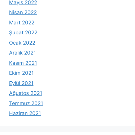
Mayıs 2022
Nisan 2022
Mart 2022
Şubat 2022
Ocak 2022
Aralık 2021
Kasım 2021
Ekim 2021
Eylül 2021
Ağustos 2021
Temmuz 2021
Haziran 2021