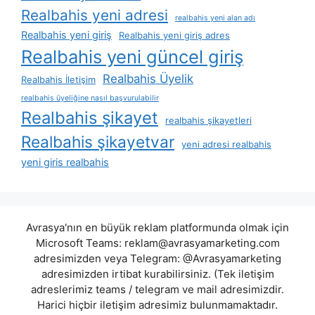
Realbahis yeni adresi
realbahis yeni alan adı
Realbahis yeni giriş
Realbahis yeni giriş adres
Realbahis yeni güncel giriş
Realbahis Üyelik
Realbahis İletişim
realbahis üyeliğine nasıl başvurulabilir
Realbahis şikayet
realbahis şikayetleri
Realbahis şikayetvar
yeni adresi realbahis
yeni giris realbahis
Avrasya'nın en büyük reklam platformunda olmak için
Microsoft Teams:
reklam@avrasyamarketing.com
adresimizden veya Telegram: @Avrasyamarketing
adresimizden irtibat kurabilirsiniz. (Tek iletişim
adreslerimiz teams / telegram ve mail adresimizdir.
Harici hiçbir iletişim adresimiz bulunmamaktadır.