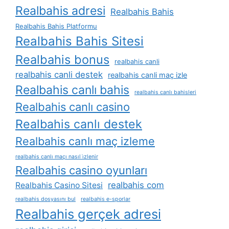
Realbahis adresi
Realbahis Bahis
Realbahis Bahis Platformu
Realbahis Bahis Sitesi
Realbahis bonus
realbahis canli
realbahis canli destek
realbahis canli maç izle
Realbahis canlı bahis
realbahis canlı bahisleri
Realbahis canlı casino
Realbahis canlı destek
Realbahis canlı maç izleme
realbahis canlı maçı nasıl i̇zlenir
Realbahis casino oyunları
realbahis com
Realbahis Casino Sitesi
realbahis dosyasını bul
realbahis e-sporlar
Realbahis gerçek adresi