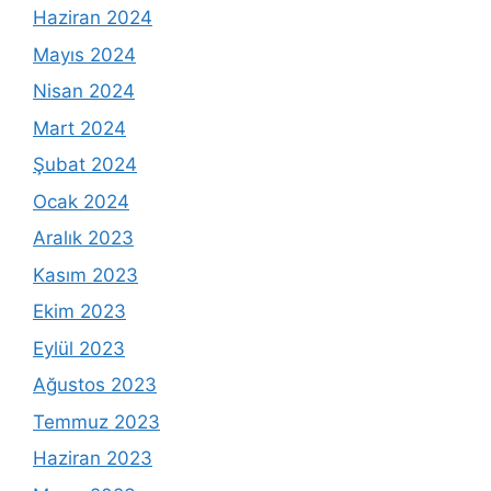
Haziran 2024
Mayıs 2024
Nisan 2024
Mart 2024
Şubat 2024
Ocak 2024
Aralık 2023
Kasım 2023
Ekim 2023
Eylül 2023
Ağustos 2023
Temmuz 2023
Haziran 2023