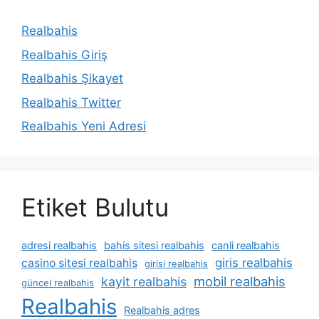
Realbahis
Realbahis Giriş
Realbahis Şikayet
Realbahis Twitter
Realbahis Yeni Adresi
Etiket Bulutu
adresi realbahis
bahis sitesi realbahis
canli realbahis
giris realbahis
casino sitesi realbahis
girisi realbahis
mobil realbahis
kayit realbahis
güncel realbahis
Realbahis
Realbahis adres