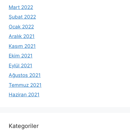
Mart 2022
Şubat 2022
Ocak 2022
Aralık 2021
Kasım 2021
Ekim 2021
Eylül 2021
Ağustos 2021
Temmuz 2021
Haziran 2021
Kategoriler