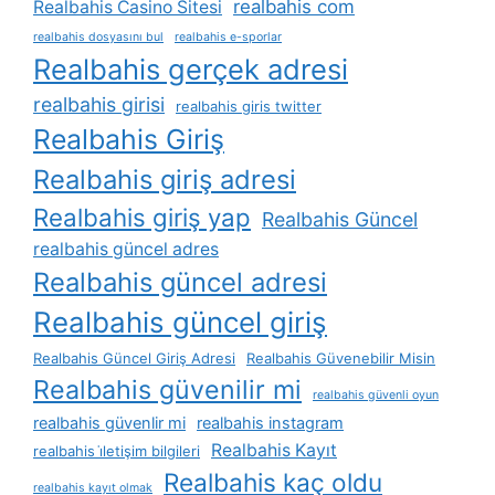
realbahis com
Realbahis Casino Sitesi
realbahis dosyasını bul
realbahis e-sporlar
Realbahis gerçek adresi
realbahis girisi
realbahis giris twitter
Realbahis Giriş
Realbahis giriş adresi
Realbahis giriş yap
Realbahis Güncel
realbahis güncel adres
Realbahis güncel adresi
Realbahis güncel giriş
Realbahis Güncel Giriş Adresi
Realbahis Güvenebilir Misin
Realbahis güvenilir mi
realbahis güvenli oyun
realbahis güvenlir mi
realbahis instagram
Realbahis Kayıt
realbahis i̇letişim bilgileri
Realbahis kaç oldu
realbahis kayıt olmak