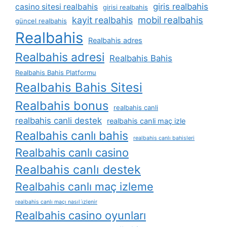
giris realbahis
casino sitesi realbahis
girisi realbahis
mobil realbahis
kayit realbahis
güncel realbahis
Realbahis
Realbahis adres
Realbahis adresi
Realbahis Bahis
Realbahis Bahis Platformu
Realbahis Bahis Sitesi
Realbahis bonus
realbahis canli
realbahis canli destek
realbahis canli maç izle
Realbahis canlı bahis
realbahis canlı bahisleri
Realbahis canlı casino
Realbahis canlı destek
Realbahis canlı maç izleme
realbahis canlı maçı nasıl i̇zlenir
Realbahis casino oyunları