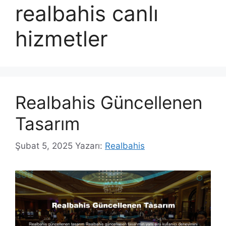
realbahis canlı
hizmetler
Realbahis Güncellenen
Tasarım
Şubat 5, 2025
Yazarı:
Realbahis