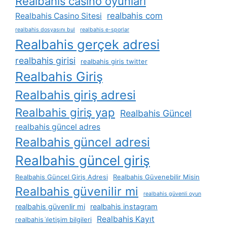
Realbahis casino oyunları
realbahis com
Realbahis Casino Sitesi
realbahis dosyasını bul
realbahis e-sporlar
Realbahis gerçek adresi
realbahis girisi
realbahis giris twitter
Realbahis Giriş
Realbahis giriş adresi
Realbahis giriş yap
Realbahis Güncel
realbahis güncel adres
Realbahis güncel adresi
Realbahis güncel giriş
Realbahis Güncel Giriş Adresi
Realbahis Güvenebilir Misin
Realbahis güvenilir mi
realbahis güvenli oyun
realbahis güvenlir mi
realbahis instagram
Realbahis Kayıt
realbahis i̇letişim bilgileri