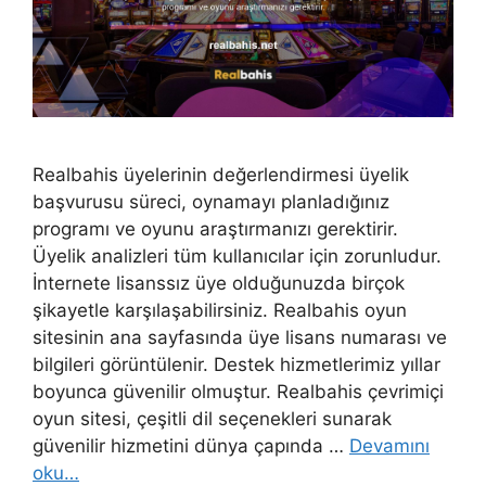
Realbahis üyelerinin değerlendirmesi üyelik
başvurusu süreci, oynamayı planladığınız
programı ve oyunu araştırmanızı gerektirir.
Üyelik analizleri tüm kullanıcılar için zorunludur.
İnternete lisanssız üye olduğunuzda birçok
şikayetle karşılaşabilirsiniz. Realbahis oyun
sitesinin ana sayfasında üye lisans numarası ve
bilgileri görüntülenir. Destek hizmetlerimiz yıllar
boyunca güvenilir olmuştur. Realbahis çevrimiçi
oyun sitesi, çeşitli dil seçenekleri sunarak
güvenilir hizmetini dünya çapında …
Devamını
oku…