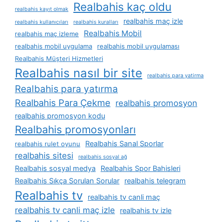
Realbahis kaç oldu
realbahis kayıt olmak
realbahis maç izle
realbahis kullanıcıları
realbahis kuralları
Realbahis Mobil
realbahis maç izleme
realbahis mobil uygulama
realbahis mobil uygulaması
Realbahis Müşteri Hizmetleri
Realbahis nasıl bir site
realbahis para yatirma
Realbahis para yatırma
Realbahis Para Çekme
realbahis promosyon
realbahis promosyon kodu
Realbahis promosyonları
Realbahis Sanal Sporlar
realbahis rulet oyunu
realbahis sitesi
realbahis sosyal ağ
Realbahis sosyal medya
Realbahis Spor Bahisleri
Realbahis Sıkça Sorulan Sorular
realbahis telegram
Realbahis tv
realbahis tv canli maç
realbahis tv canli maç izle
realbahis tv izle