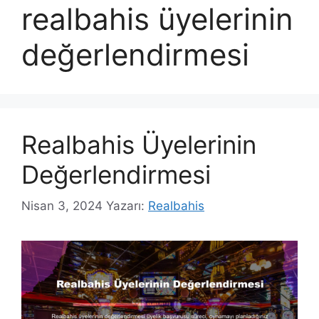
realbahis üyelerinin
değerlendirmesi
Realbahis Üyelerinin
Değerlendirmesi
Nisan 3, 2024
Yazarı:
Realbahis