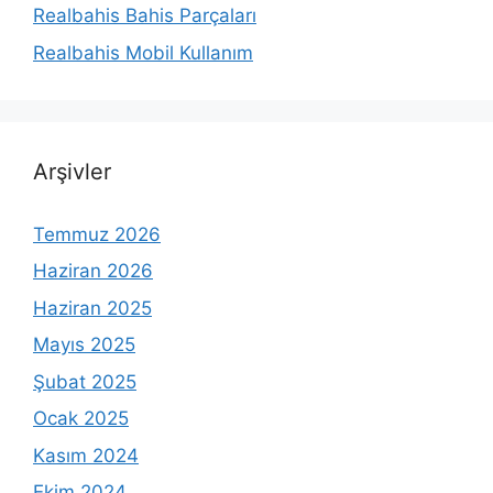
Realbahis Bahis Parçaları
Realbahis Mobil Kullanım
Arşivler
Temmuz 2026
Haziran 2026
Haziran 2025
Mayıs 2025
Şubat 2025
Ocak 2025
Kasım 2024
Ekim 2024