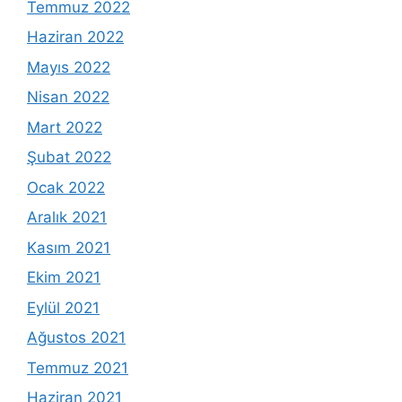
Temmuz 2022
Haziran 2022
Mayıs 2022
Nisan 2022
Mart 2022
Şubat 2022
Ocak 2022
Aralık 2021
Kasım 2021
Ekim 2021
Eylül 2021
Ağustos 2021
Temmuz 2021
Haziran 2021