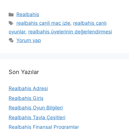
Kategoriler
Realbahis
Etiketler
realbahis canli maç izle
,
realbahis canlı
oyunlar
,
realbahis üyelerinin değerlendirmesi
Yorum yap
Son Yazılar
Realbahis Adresi
Realbahis Giriş
Realbahis Oyun Bilgileri
Realbahis Tavla Çeşitleri
Realbahis Finansal Programlar