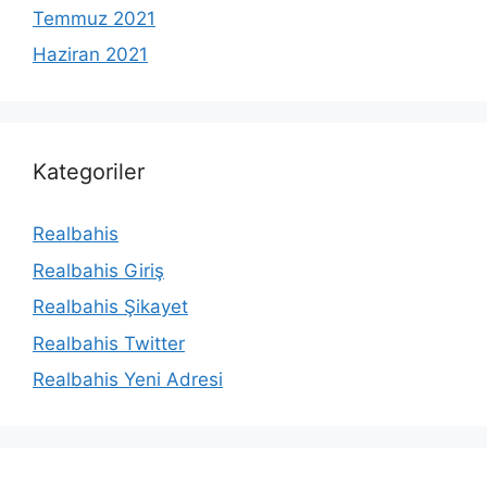
Temmuz 2021
Haziran 2021
Kategoriler
Realbahis
Realbahis Giriş
Realbahis Şikayet
Realbahis Twitter
Realbahis Yeni Adresi