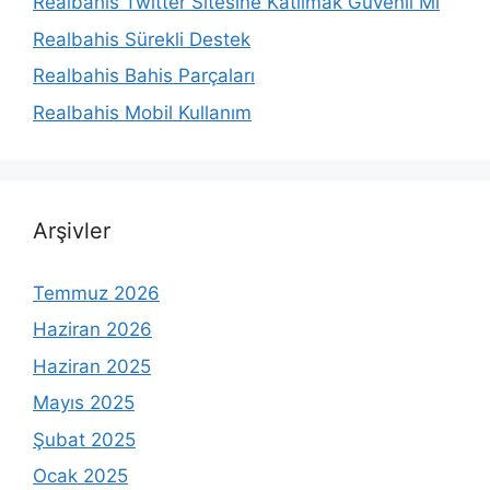
Realbahis Twitter Sitesine Katılmak Güvenli Mi
Realbahis Sürekli Destek
Realbahis Bahis Parçaları
Realbahis Mobil Kullanım
Arşivler
Temmuz 2026
Haziran 2026
Haziran 2025
Mayıs 2025
Şubat 2025
Ocak 2025