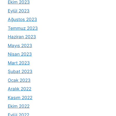
Ekim 2023
Eylül 2023
Ağustos 2023
Temmuz 2023
Haziran 2023
Mayıs 2023
Nisan 2023
Mart 2023
Şubat 2023
Ocak 2023
Aralık 2022
Kasım 2022
Ekim 2022
Eylül 2022