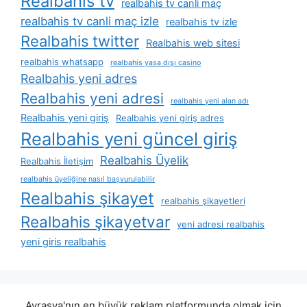
Realbahis tv
realbahis tv canli maç
realbahis tv canli maç izle
realbahis tv izle
Realbahis twitter
Realbahis web sitesi
realbahis whatsapp
realbahis yasa dışı casino
Realbahis yeni adres
Realbahis yeni adresi
realbahis yeni alan adı
Realbahis yeni giriş
Realbahis yeni giriş adres
Realbahis yeni güncel giriş
Realbahis Üyelik
Realbahis İletişim
realbahis üyeliğine nasıl başvurulabilir
Realbahis şikayet
realbahis şikayetleri
Realbahis şikayetvar
yeni adresi realbahis
yeni giris realbahis
Avrasya'nın en büyük reklam platformunda olmak için