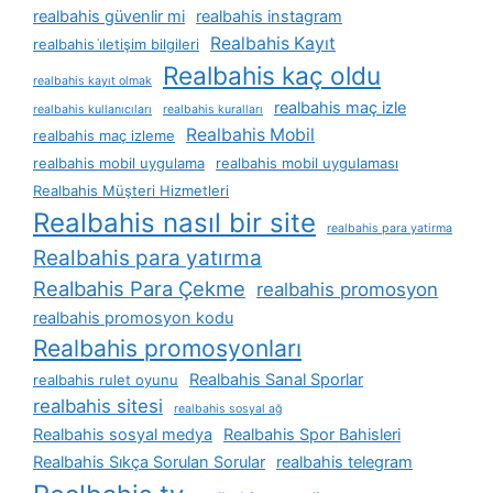
realbahis güvenlir mi
realbahis instagram
Realbahis Kayıt
realbahis i̇letişim bilgileri
Realbahis kaç oldu
realbahis kayıt olmak
realbahis maç izle
realbahis kullanıcıları
realbahis kuralları
Realbahis Mobil
realbahis maç izleme
realbahis mobil uygulama
realbahis mobil uygulaması
Realbahis Müşteri Hizmetleri
Realbahis nasıl bir site
realbahis para yatirma
Realbahis para yatırma
Realbahis Para Çekme
realbahis promosyon
realbahis promosyon kodu
Realbahis promosyonları
Realbahis Sanal Sporlar
realbahis rulet oyunu
realbahis sitesi
realbahis sosyal ağ
Realbahis sosyal medya
Realbahis Spor Bahisleri
Realbahis Sıkça Sorulan Sorular
realbahis telegram