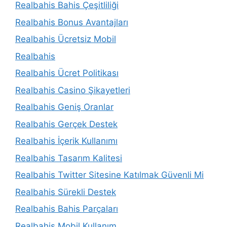
Realbahis Bahis Çeşitliliği
Realbahis Bonus Avantajları
Realbahis Ücretsiz Mobil
Realbahis
Realbahis Ücret Politikası
Realbahis Casino Şikayetleri
Realbahis Geniş Oranlar
Realbahis Gerçek Destek
Realbahis İçerik Kullanımı
Realbahis Tasarım Kalitesi
Realbahis Twitter Sitesine Katılmak Güvenli Mi
Realbahis Sürekli Destek
Realbahis Bahis Parçaları
Realbahis Mobil Kullanım