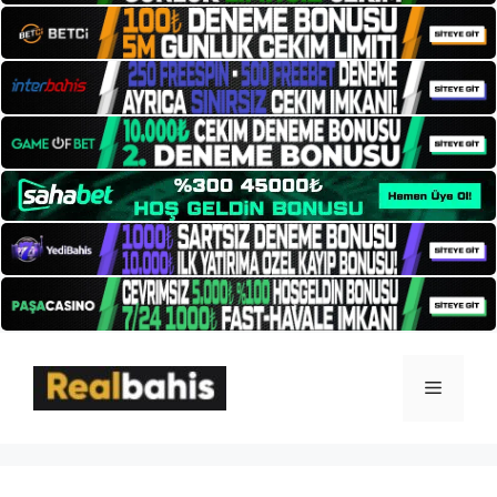
İçeriğe
atla
Menü