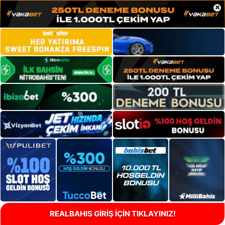
×
REALBAHIS GİRİŞ İÇİN TIKLAYINIZ!