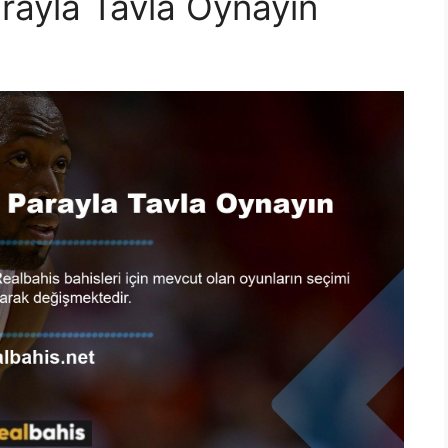
rayla Tavla Oynayın