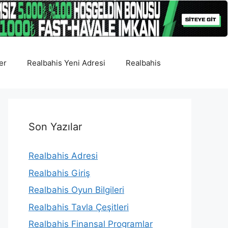
er
Realbahis Yeni Adresi
Realbahis
Son Yazılar
Realbahis Adresi
Realbahis Giriş
Realbahis Oyun Bilgileri
Realbahis Tavla Çeşitleri
Realbahis Finansal Programlar