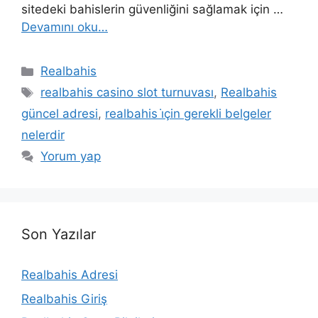
sitedeki bahislerin güvenliğini sağlamak için …
Devamını oku…
Kategoriler
Realbahis
Etiketler
realbahis casino slot turnuvası
,
Realbahis
güncel adresi
,
realbahis i̇çin gerekli belgeler
nelerdir
Yorum yap
Son Yazılar
Realbahis Adresi
Realbahis Giriş