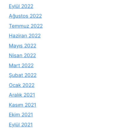
Eylül 2022
Ağustos 2022
Temmuz 2022
Haziran 2022
Mayıs 2022
Nisan 2022
Mart 2022
Şubat 2022
Ocak 2022
Aralık 2021
Kasım 2021
Ekim 2021
Eylül 2021