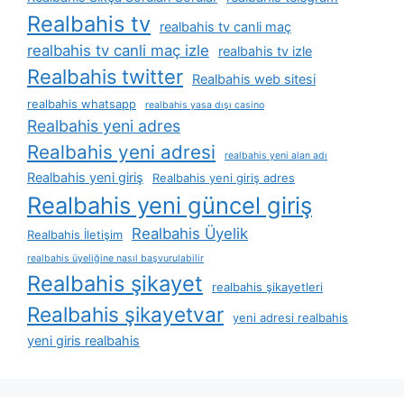
Realbahis tv
realbahis tv canli maç
realbahis tv canli maç izle
realbahis tv izle
Realbahis twitter
Realbahis web sitesi
realbahis whatsapp
realbahis yasa dışı casino
Realbahis yeni adres
Realbahis yeni adresi
realbahis yeni alan adı
Realbahis yeni giriş
Realbahis yeni giriş adres
Realbahis yeni güncel giriş
Realbahis Üyelik
Realbahis İletişim
realbahis üyeliğine nasıl başvurulabilir
Realbahis şikayet
realbahis şikayetleri
Realbahis şikayetvar
yeni adresi realbahis
yeni giris realbahis