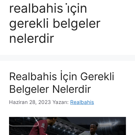
realbahis i̇çin
gerekli belgeler
nelerdir
Realbahis İçin Gerekli
Belgeler Nelerdir
Haziran 28, 2023
Yazarı:
Realbahis