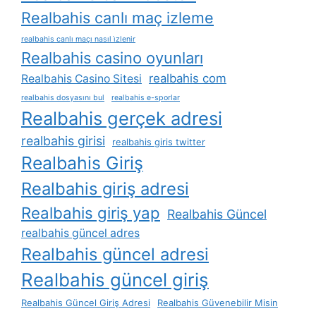
Realbahis canlı maç izleme
realbahis canlı maçı nasıl i̇zlenir
Realbahis casino oyunları
realbahis com
Realbahis Casino Sitesi
realbahis dosyasını bul
realbahis e-sporlar
Realbahis gerçek adresi
realbahis girisi
realbahis giris twitter
Realbahis Giriş
Realbahis giriş adresi
Realbahis giriş yap
Realbahis Güncel
realbahis güncel adres
Realbahis güncel adresi
Realbahis güncel giriş
Realbahis Güncel Giriş Adresi
Realbahis Güvenebilir Misin