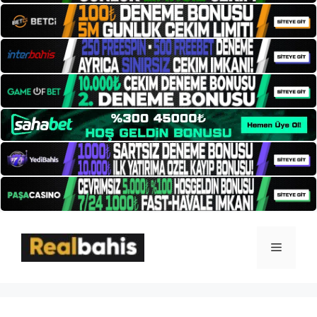
İçeriğe
atla
Menü