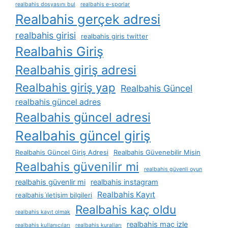
realbahis dosyasını bul
realbahis e-sporlar
Realbahis gerçek adresi
realbahis girisi
realbahis giris twitter
Realbahis Giriş
Realbahis giriş adresi
Realbahis giriş yap
Realbahis Güncel
realbahis güncel adres
Realbahis güncel adresi
Realbahis güncel giriş
Realbahis Güncel Giriş Adresi
Realbahis Güvenebilir Misin
Realbahis güvenilir mi
realbahis güvenli oyun
realbahis güvenlir mi
realbahis instagram
Realbahis Kayıt
realbahis i̇letişim bilgileri
Realbahis kaç oldu
realbahis kayıt olmak
realbahis maç izle
realbahis kullanıcıları
realbahis kuralları