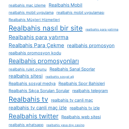
Realbahis Mobil
realbahis maç izleme
realbahis mobil uygulama
realbahis mobil uygulaması
Realbahis Müşteri Hizmetleri
Realbahis nasıl bir site
realbahis para yatirma
Realbahis para yatırma
Realbahis Para Çekme
realbahis promosyon
realbahis promosyon kodu
Realbahis promosyonları
Realbahis Sanal Sporlar
realbahis rulet oyunu
realbahis sitesi
realbahis sosyal ağ
Realbahis sosyal medya
Realbahis Spor Bahisleri
Realbahis Sıkça Sorulan Sorular
realbahis telegram
Realbahis tv
realbahis tv canli maç
realbahis tv canli maç izle
realbahis tv izle
Realbahis twitter
Realbahis web sitesi
realbahis whatsapp
realbahis yasa dışı casino