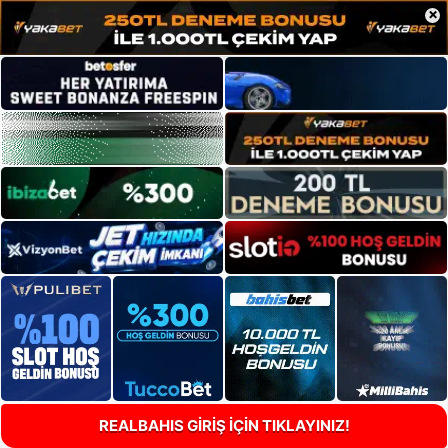
×
REALBAHIS GİRİŞ İÇİN TIKLAYINIZ!