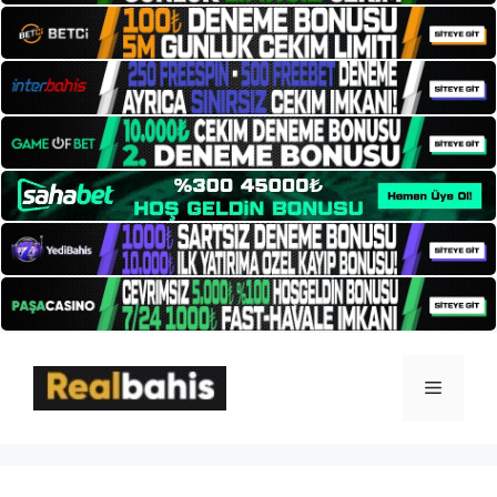
İçeriğe
atla
Menü