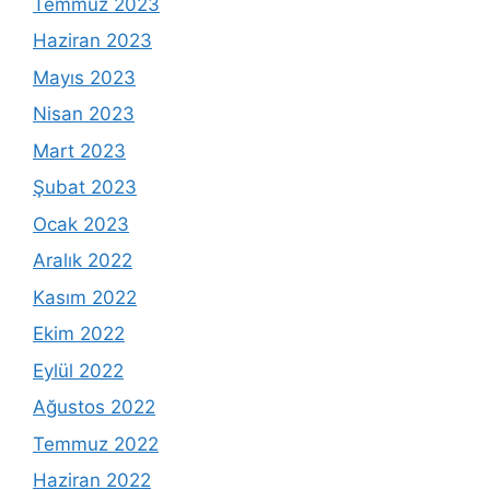
Temmuz 2023
Haziran 2023
Mayıs 2023
Nisan 2023
Mart 2023
Şubat 2023
Ocak 2023
Aralık 2022
Kasım 2022
Ekim 2022
Eylül 2022
Ağustos 2022
Temmuz 2022
Haziran 2022