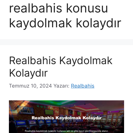
realbahis konusu
kaydolmak kolaydır
Realbahis Kaydolmak
Kolaydır
Temmuz 10, 2024
Yazarı:
Realbahis