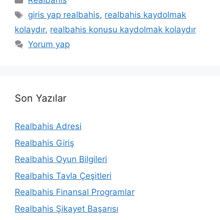
Realbahis
Etiketler
giris yap realbahis
,
realbahis kaydolmak
kolaydır
,
realbahis konusu kaydolmak kolaydır
Yorum yap
Son Yazılar
Realbahis Adresi
Realbahis Giriş
Realbahis Oyun Bilgileri
Realbahis Tavla Çeşitleri
Realbahis Finansal Programlar
Realbahis Şikayet Başarısı