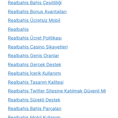
Realbahis Bahis Çeşitliliği
Realbahis Bonus Avantajları
Realbahis Ücretsiz Mobil
Realbahis
Realbahis Ücret Politikası
Realbahis Casino Şikayetleri
Realbahis Geniş Oranlar
Realbahis Gerçek Destek
Realbahis İçerik Kullanımı
Realbahis Tasarım Kalitesi
Realbahis Twitter Sitesine Katılmak Güvenli Mi
Realbahis Sürekli Destek
Realbahis Bahis Parçaları
Realbahis Mobil Kullanım