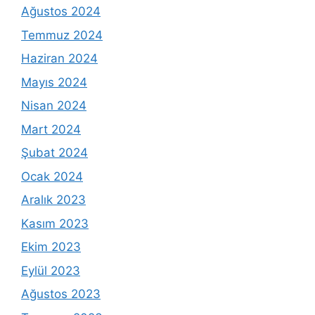
Ağustos 2024
Temmuz 2024
Haziran 2024
Mayıs 2024
Nisan 2024
Mart 2024
Şubat 2024
Ocak 2024
Aralık 2023
Kasım 2023
Ekim 2023
Eylül 2023
Ağustos 2023