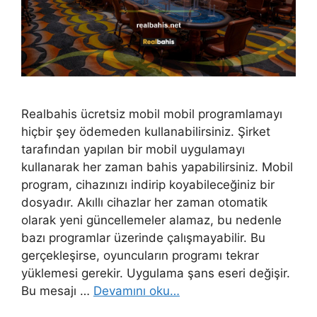
Realbahis ücretsiz mobil mobil programlamayı
hiçbir şey ödemeden kullanabilirsiniz. Şirket
tarafından yapılan bir mobil uygulamayı
kullanarak her zaman bahis yapabilirsiniz. Mobil
program, cihazınızı indirip koyabileceğiniz bir
dosyadır. Akıllı cihazlar her zaman otomatik
olarak yeni güncellemeler alamaz, bu nedenle
bazı programlar üzerinde çalışmayabilir. Bu
gerçekleşirse, oyuncuların programı tekrar
yüklemesi gerekir. Uygulama şans eseri değişir.
Bu mesajı …
Devamını oku…