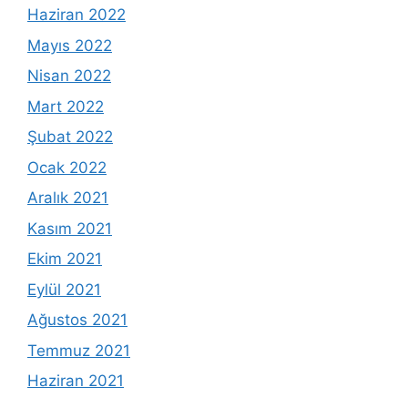
Haziran 2022
Mayıs 2022
Nisan 2022
Mart 2022
Şubat 2022
Ocak 2022
Aralık 2021
Kasım 2021
Ekim 2021
Eylül 2021
Ağustos 2021
Temmuz 2021
Haziran 2021