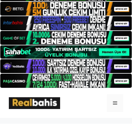
İçeriğe
atla
Menü