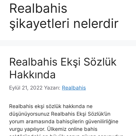
Realbahis
şikayetleri nelerdir
Realbahis Ekşi Sözlük
Hakkında
Eylül 21, 2022
Yazarı:
Realbahis
Realbahis ekşi sözlük hakkında ne
düşünüyorsunuz Realbahis Ekşi Sözlük’ün
yorum aramasında bahisçilerin güvenilirliğine
vurgu yapılıyor. Ülkemiz online bahis