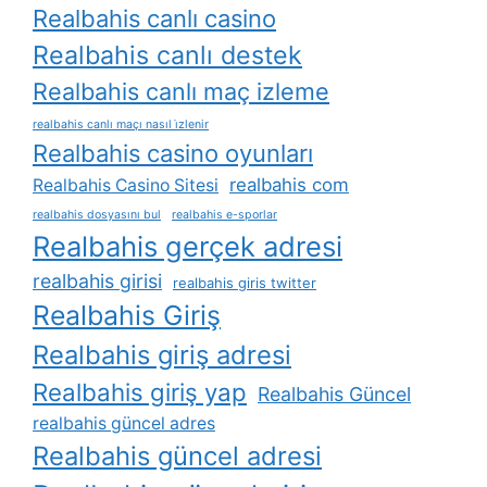
Realbahis canlı casino
Realbahis canlı destek
Realbahis canlı maç izleme
realbahis canlı maçı nasıl i̇zlenir
Realbahis casino oyunları
realbahis com
Realbahis Casino Sitesi
realbahis dosyasını bul
realbahis e-sporlar
Realbahis gerçek adresi
realbahis girisi
realbahis giris twitter
Realbahis Giriş
Realbahis giriş adresi
Realbahis giriş yap
Realbahis Güncel
realbahis güncel adres
Realbahis güncel adresi