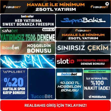
×
REALBAHIS GİRİŞ İÇİN TIKLAYINIZ!