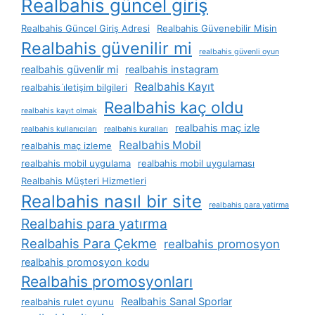
Realbahis güncel giriş
Realbahis Güncel Giriş Adresi
Realbahis Güvenebilir Misin
Realbahis güvenilir mi
realbahis güvenli oyun
realbahis güvenlir mi
realbahis instagram
Realbahis Kayıt
realbahis i̇letişim bilgileri
Realbahis kaç oldu
realbahis kayıt olmak
realbahis maç izle
realbahis kullanıcıları
realbahis kuralları
Realbahis Mobil
realbahis maç izleme
realbahis mobil uygulama
realbahis mobil uygulaması
Realbahis Müşteri Hizmetleri
Realbahis nasıl bir site
realbahis para yatirma
Realbahis para yatırma
Realbahis Para Çekme
realbahis promosyon
realbahis promosyon kodu
Realbahis promosyonları
Realbahis Sanal Sporlar
realbahis rulet oyunu