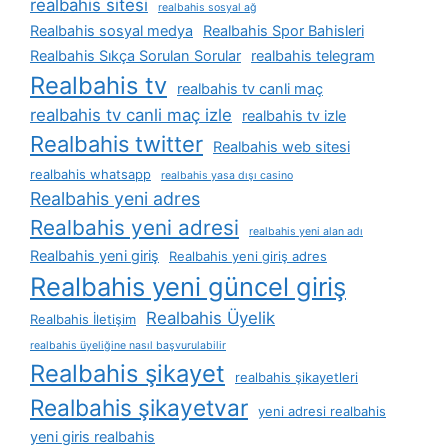
realbahis sitesi
realbahis sosyal ağ
Realbahis sosyal medya
Realbahis Spor Bahisleri
Realbahis Sıkça Sorulan Sorular
realbahis telegram
Realbahis tv
realbahis tv canli maç
realbahis tv canli maç izle
realbahis tv izle
Realbahis twitter
Realbahis web sitesi
realbahis whatsapp
realbahis yasa dışı casino
Realbahis yeni adres
Realbahis yeni adresi
realbahis yeni alan adı
Realbahis yeni giriş
Realbahis yeni giriş adres
Realbahis yeni güncel giriş
Realbahis Üyelik
Realbahis İletişim
realbahis üyeliğine nasıl başvurulabilir
Realbahis şikayet
realbahis şikayetleri
Realbahis şikayetvar
yeni adresi realbahis
yeni giris realbahis