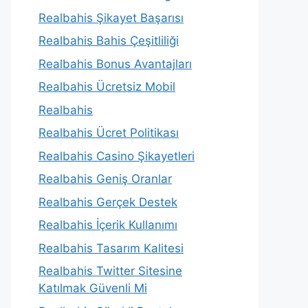
Realbahis Şikayet Başarısı
Realbahis Bahis Çeşitliliği
Realbahis Bonus Avantajları
Realbahis Ücretsiz Mobil
Realbahis
Realbahis Ücret Politikası
Realbahis Casino Şikayetleri
Realbahis Geniş Oranlar
Realbahis Gerçek Destek
Realbahis İçerik Kullanımı
Realbahis Tasarım Kalitesi
Realbahis Twitter Sitesine
Katılmak Güvenli Mi