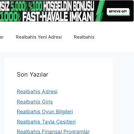
er
Realbahis Yeni Adresi
Realbahis
Son Yazılar
Realbahis Adresi
Realbahis Giriş
Realbahis Oyun Bilgileri
Realbahis Tavla Çeşitleri
Realbahis Finansal Programlar