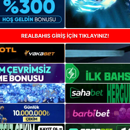
REALBAHIS GİRİŞ İÇİN TIKLAYINIZ!