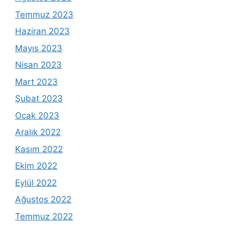
Temmuz 2023
Haziran 2023
Mayıs 2023
Nisan 2023
Mart 2023
Şubat 2023
Ocak 2023
Aralık 2022
Kasım 2022
Ekim 2022
Eylül 2022
Ağustos 2022
Temmuz 2022