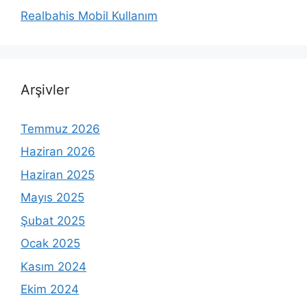
Realbahis Mobil Kullanım
Arşivler
Temmuz 2026
Haziran 2026
Haziran 2025
Mayıs 2025
Şubat 2025
Ocak 2025
Kasım 2024
Ekim 2024