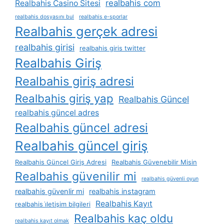
realbahis com
Realbahis Casino Sitesi
realbahis dosyasını bul
realbahis e-sporlar
Realbahis gerçek adresi
realbahis girisi
realbahis giris twitter
Realbahis Giriş
Realbahis giriş adresi
Realbahis giriş yap
Realbahis Güncel
realbahis güncel adres
Realbahis güncel adresi
Realbahis güncel giriş
Realbahis Güncel Giriş Adresi
Realbahis Güvenebilir Misin
Realbahis güvenilir mi
realbahis güvenli oyun
realbahis güvenlir mi
realbahis instagram
Realbahis Kayıt
realbahis i̇letişim bilgileri
Realbahis kaç oldu
realbahis kayıt olmak