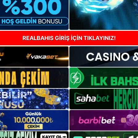
REALBAHIS GİRİŞ İÇİN TIKLAYINIZ!