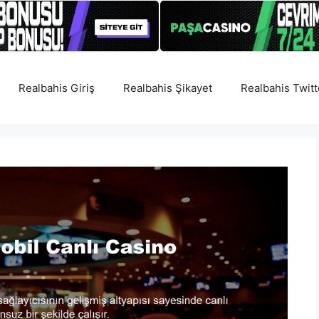
Realbahis Giriş
Realbahis Şikayet
Realbahis Twitt