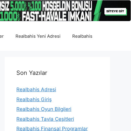
er
Realbahis Yeni Adresi
Realbahis
Son Yazılar
Realbahis Adresi
Realbahis Giriş
Realbahis Oyun Bilgileri
Realbahis Tavla Çeşitleri
Realbahis Finansal Programlar