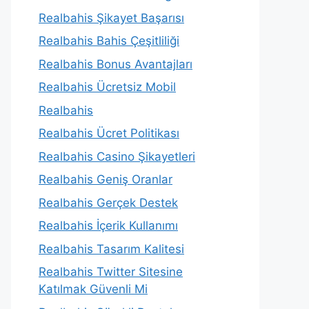
Realbahis Şikayet Başarısı
Realbahis Bahis Çeşitliliği
Realbahis Bonus Avantajları
Realbahis Ücretsiz Mobil
Realbahis
Realbahis Ücret Politikası
Realbahis Casino Şikayetleri
Realbahis Geniş Oranlar
Realbahis Gerçek Destek
Realbahis İçerik Kullanımı
Realbahis Tasarım Kalitesi
Realbahis Twitter Sitesine
Katılmak Güvenli Mi